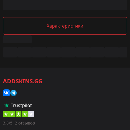
Характеристики
Сводка
Игра:
CS2/CS:GO
ADDSKINS.GG
Категория:
Скины
Тип:
Trustpilot
Ножи
Оружие:
3.8/5, 2 отзывов