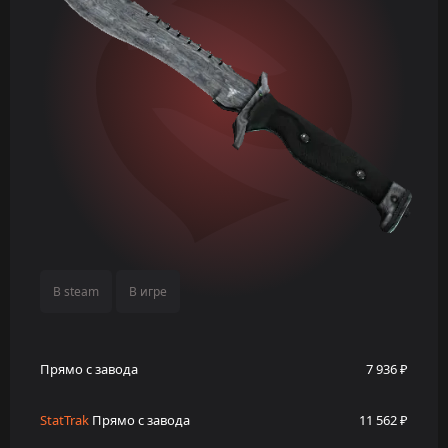
В steam
В игре
Прямо с завода
7 936 ₽
StatTrak
Прямо с завода
11 562 ₽