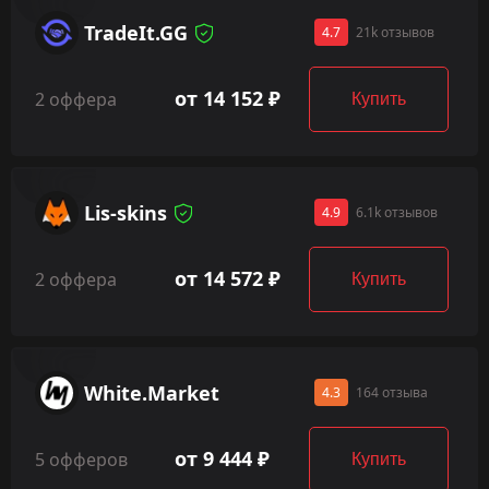
TradeIt.GG
4.7
21k отзывов
от 14 152 ₽
2 оффера
Купить
Lis-skins
4.9
6.1k отзывов
от 14 572 ₽
2 оффера
Купить
White.Market
4.3
164 отзыва
от 9 444 ₽
5 офферов
Купить