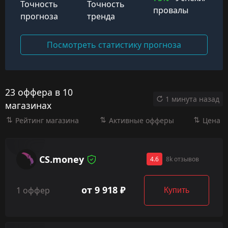
Точность
Точность
провалы
прогноза
тренда
Посмотреть статистику прогноза
23 оффера в 10
1 минута назад
магазинах
Рейтинг магазина
Активные офферы
Цена
CS.money
4.6
8k отзывов
от 9 918 ₽
1 оффер
Купить