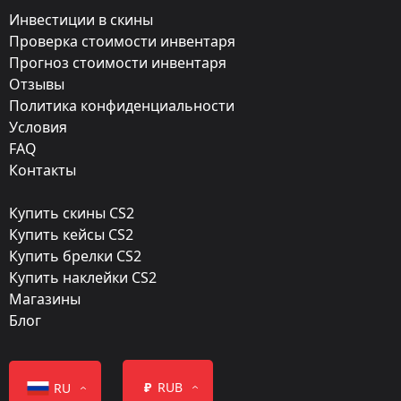
★ Нож Боуи
Инвестиции в скины
Exterior:
Проверка стоимости инвентаря
Прогноз стоимости инвентаря
Закалённое в боях
Отзывы
Finish:
Политика конфиденциальности
Дамасская сталь
Условия
FAQ
Стиль:
Контакты
Patina
Купить скины CS2
Finish catalog:
Купить кейсы CS2
411
Купить брелки CS2
Купить наклейки CS2
Популярность:
Магазины
95 %
Блог
Дизайнер:
Valve
₽
RUB
RU