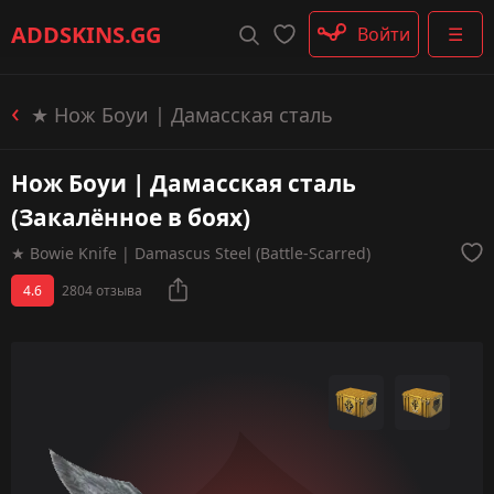
Штурмовые винтовки
ADDSKINS
.GG
Войти
☰
Пистолеты-пулемёты
Дробовики
Пулемёты
★ Нож Боуи | Дамасская сталь
Перчатки
Категории
Нож Боуи | Дамасская сталь
(Закалённое в боях)
★ Bowie Knife | Damascus Steel (Battle-Scarred)
4.6
2804 отзыва