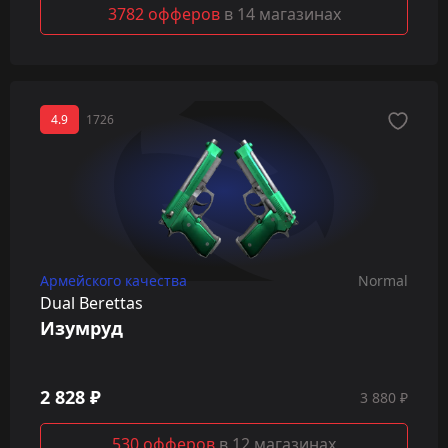
3782 офферов
в 14 магазинах
4.9
1726
Армейского качества
Normal
Dual Berettas
Изумруд
2 828 ₽
3 880 ₽
530 офферов
в 12 магазинах