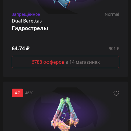
Запрещённое
Normal
Dual Berettas
Гидрострелы
64.74 ₽
901 ₽
6788 офферов
в 14 магазинах
4.7
4820