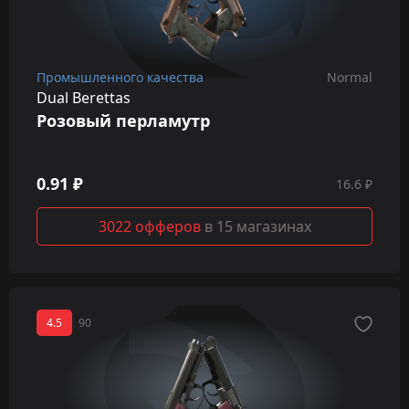
Промышленного качества
Normal
Dual Berettas
Розовый перламутр
0.91 ₽
16.6 ₽
3022 офферов
в 15 магазинах
4.5
90