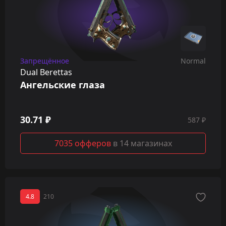
Запрещённое
Normal
Dual Berettas
Ангельские глаза
30.71 ₽
587 ₽
7035 офферов
в 14 магазинах
4.8
210