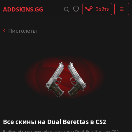
Штурмовые винтовки
ADDSKINS
.GG
Войти
☰
Пистолеты-пулемёты
Дробовики
Пулемёты
Пистолеты
Перчатки
Категории
Все скины на Dual Berettas в CS2
Выбирайте и покупайте все скины Dual Berettas для CS2,