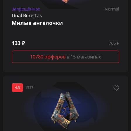
Запрещённое
Normal
Dual Berettas
Милые ангелочки
133 ₽
766 ₽
10780 офферов
в 15 магазинах
4.5
1557