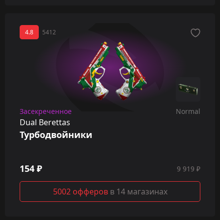
4.8
5412
Засекреченное
Normal
Dual Berettas
Турбодвойники
154 ₽
9 919 ₽
5002 офферов
в 14 магазинах