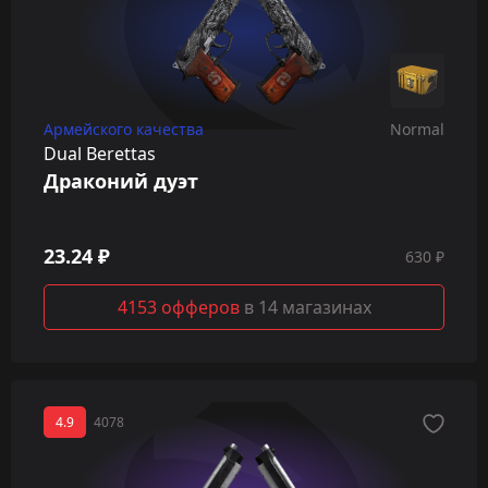
Армейского качества
Normal
Dual Berettas
Драконий дуэт
23.24 ₽
630 ₽
4153 офферов
в 14 магазинах
4.9
4078