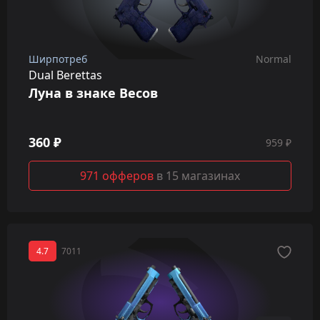
Ширпотреб
Normal
Dual Berettas
Луна в знаке Весов
360 ₽
959 ₽
971 офферов
в 15 магазинах
4.7
7011