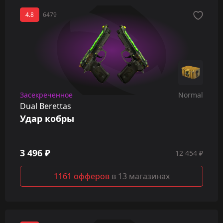
4.8
6479
Засекреченное
Normal
Dual Berettas
Удар кобры
3 496 ₽
12 454 ₽
1161 офферов
в 13 магазинах