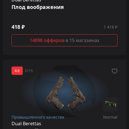
Плод воображения
418 ₽
1 418 ₽
14898 офферов
в 15 магазинах
4.6
2115
Промышленного качества
Normal
Dual Berettas