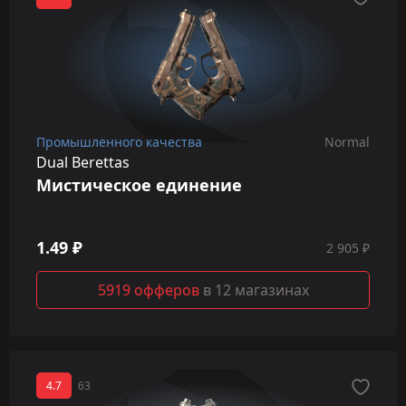
Промышленного качества
Normal
Dual Berettas
Мистическое единение
1.49 ₽
2 905 ₽
5919 офферов
в 12 магазинах
4.7
63