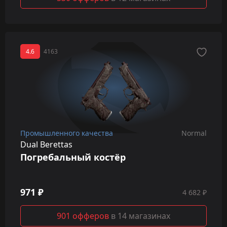
4.6
4163
Промышленного качества
Normal
Dual Berettas
Погребальный костёр
971 ₽
4 682 ₽
901 офферов
в 14 магазинах