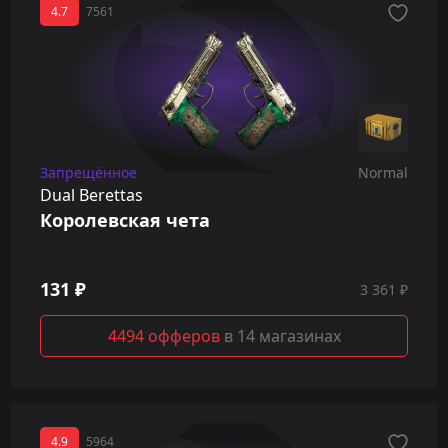
4.7
7561
Запрещённое
Normal
Dual Berettas
Королевская чета
131 ₽
3 361 ₽
4494 офферов
в 14 магазинах
4.9
5964