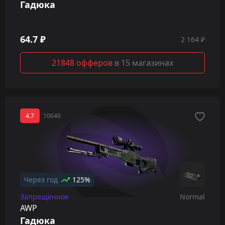
Гадюка
64.7 ₽
2 164 ₽
21848 офферов
в 15 магазинах
4.7
10646
Через год
125%
Запрещённое
Normal
AWP
Гадюка