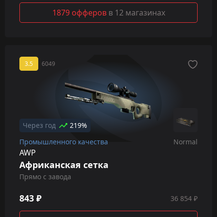
1879 офферов
в 12 магазинах
3.5
6049
Через год
219%
Промышленного качества
Normal
AWP
Африканская сетка
Прямо с завода
843 ₽
36 854 ₽