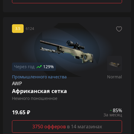
3.5
6124
Через год
129%
Промышленного качества
Normal
AWP
Африканская сетка
Немного поношенное
85%
19.65 ₽
За месяц
3750 офферов
в 14 магазинах