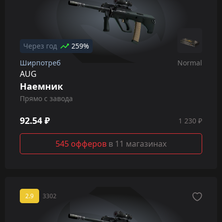
Через год
259%
Ширпотреб
Normal
AUG
Наемник
Прямо с завода
92.54 ₽
1 230 ₽
545 офферов
в 11 магазинах
2.9
3302