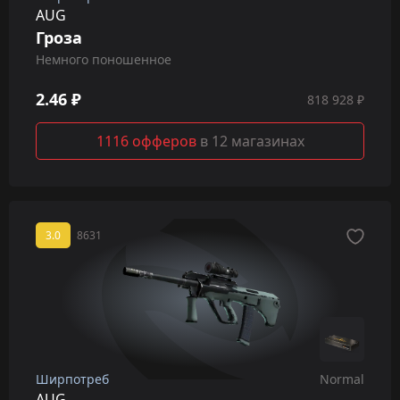
AUG
Гроза
Немного поношенное
2.46 ₽
818 928 ₽
1116 офферов
в 12 магазинах
3.0
8631
Ширпотреб
Normal
AUG