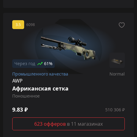
3.5
6098
Через год
61%
Промышленного качества
Normal
AWP
Африканская сетка
Поношенное
9.83 ₽
510 306 ₽
623 офферов
в 11 магазинах