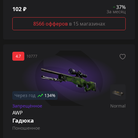
37%
102 ₽
За месяц
8566 офферов
в 15 магазинах
4.7
10777
Через год
134%
Запрещённое
Normal
AWP
Гадюка
Поношенное