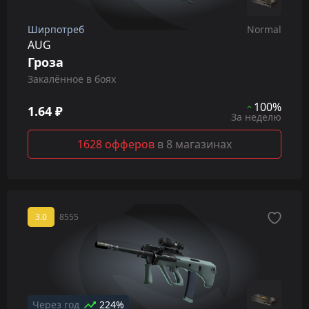
Ширпотреб
Normal
AUG
Гроза
Закалённое в боях
100%
1.64 ₽
За неделю
1628 офферов
в 8 магазинах
3.0
8555
Через год
224%