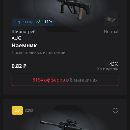
Через год
111%
Ширпотреб
Normal
AUG
Наемник
После полевых испытаний
43%
0.82 ₽
За неделю
8154 офферов
в 8 магазинах
2.9
3203