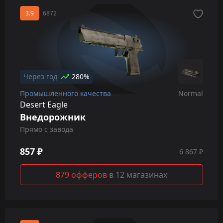
3.9
6872
Через год
280%
Промышленного качества
Normal
Desert Eagle
Внедорожник
Прямо с завода
857 ₽
6 867 ₽
879 офферов
в 12 магазинах