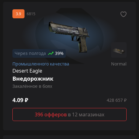
3.9
6815
Через полгода
39%
Промышленного качества
Normal
Desert Eagle
Внедорожник
Закалённое в боях
4.09 ₽
428 657 ₽
396 офферов
в 12 магазинах