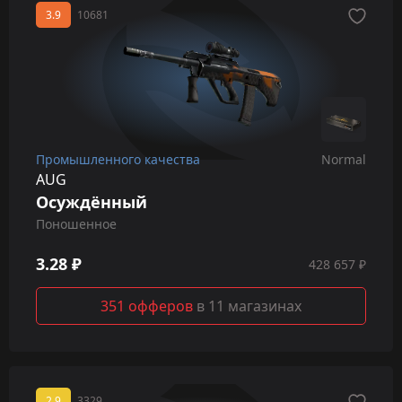
3.9
10681
Промышленного качества
Normal
AUG
Осуждённый
Поношенное
3.28 ₽
428 657 ₽
351 офферов
в 11 магазинах
2.9
3329