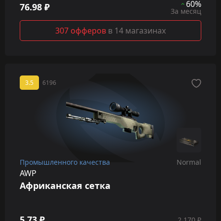
60%
76.98 ₽
За месяц
307 офферов
в 14 магазинах
3.5
6196
Промышленного качества
Normal
AWP
Африканская сетка
5.73 ₽
2 170 ₽