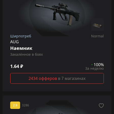
Ширпотреб
Normal
AUG
Наемник
Закалённое в боях
100%
1.64 ₽
За неделю
2434 офферов
в 7 магазинах
2.9
3286