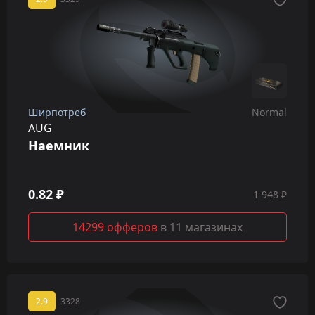
Ширпотреб
Normal
AUG
Наемник
0.82 ₽
1 948 ₽
14299 офферов
в 11 магазинах
2.9
3328