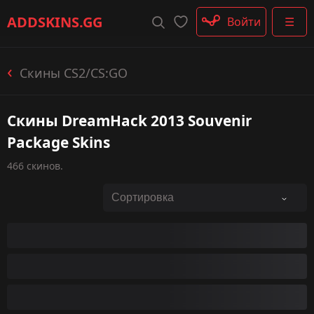
Штурмовые винтовки
ADDSKINS
.GG
Войти
☰
Пистолеты-пулемёты
Дробовики
Пулемёты
Скины CS2/CS:GO
Перчатки
Категории
Cкины DreamHack 2013 Souvenir
Package Skins
466 скинов.