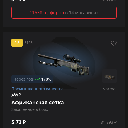
11638 офферов
в 14 магазинах
3.5
6136
Через год
178%
Промышленного качества
Normal
AWP
Африканская сетка
Закалённое в боях
5.73 ₽
81 893 ₽