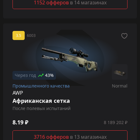
1152 офферов
в 14 магазинах
3.5
6003
Через год
43%
Промышленного качества
Normal
AWP
Африканская сетка
После полевых испытаний
8.19 ₽
8 189 202 ₽
3716 офферов
в 13 магазинах