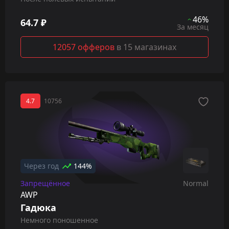
46%
64.7 ₽
За месяц
12057 офферов
в 15 магазинах
4.7
10756
Через год
144%
Запрещённое
Normal
AWP
Гадюка
Немного поношенное