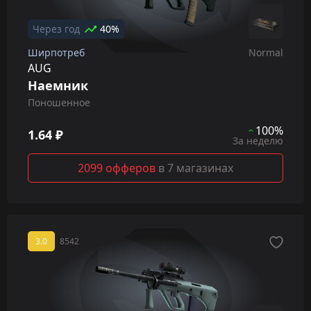
Через год
40%
Ширпотреб
Normal
AUG
Наемник
Поношенное
100%
1.64 ₽
За неделю
2099 офферов
в 7 магазинах
3.0
8542