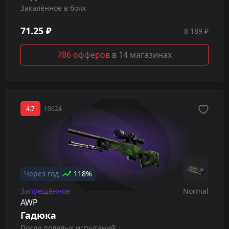
Закалённое в боях
71.25 ₽
8 189 ₽
786 офферов
в 14 магазинах
4.7
10624
Через год
118%
Запрещённое
Normal
AWP
Гадюка
После полевых испытаний