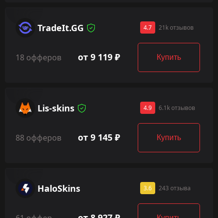
TradeIt.GG
4.7
21k отзывов
от 9 119 ₽
18 офферов
Купить
Lis-skins
4.9
6.1k отзывов
от 9 145 ₽
88 офферов
Купить
HaloSkins
3.6
243 отзыва
от 8 927 ₽
61 оффер
Купить