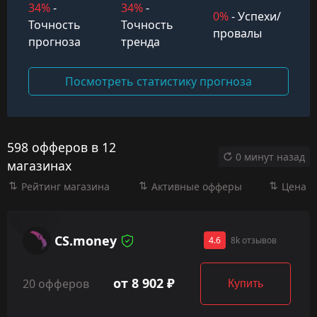
34%
-
34%
-
0%
- Успехи/
Точность
Точность
провалы
прогноза
тренда
Посмотреть статистику прогноза
598 офферов в 12
0 минут назад
магазинах
Рейтинг магазина
Активные офферы
Цена
CS.money
4.6
8k отзывов
от 8 902 ₽
20 офферов
Купить