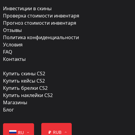
★ Водительские перчатки
Инвестиции в скины
Exterior:
Проверка стоимости инвентаря
Прогноз стоимости инвентаря
Немного поношенное
Отзывы
Finish:
Политика конфиденциальности
Королева ягуаров
Условия
FAQ
Finish catalog:
Контакты
10071
Купить скины CS2
Популярность:
Купить кейсы CS2
95 %
Купить брелки CS2
Купить наклейки CS2
Дизайнер:
Магазины
Valve
Блог
Обновление:
Operation Broken Fang
₽
RUB
RU