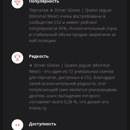
Популярность
Перчатки ★ Driver Gloves | Queen Jaguar
(Minimal Wear) очень востребованы в
сообществе CS2 и имеют рейтинг
популярности 95%. Исключительный спрос
и стабильный объем продаж закрепили за
ней позицию
Редкость
★ Driver Gloves | Queen Jaguar (Minimal
Wear) - это один из 72 уникальных скинов
для перчаток, доступных в CS2. Благодаря
своей исключительной редкости, этот
потрясающий скин является ультраредким
дропом, шанс выпадения которого
составляет всего 0,26 %, что делает его
очень су
Доступность