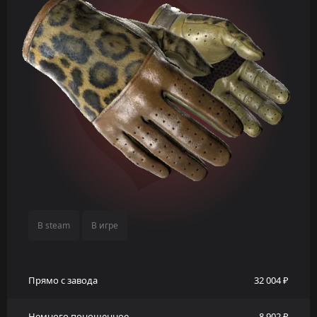
В steam
В игре
Прямо с завода
32 004 ₽
Немного поношенное
8 902 ₽