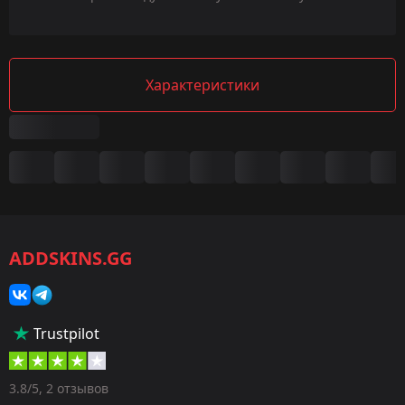
Характеристики
Сводка
Игра:
CS2/CS:GO
ADDSKINS.GG
Категория:
Скины
Тип:
Trustpilot
Перчатки
Оружие:
3.8/5, 2 отзывов