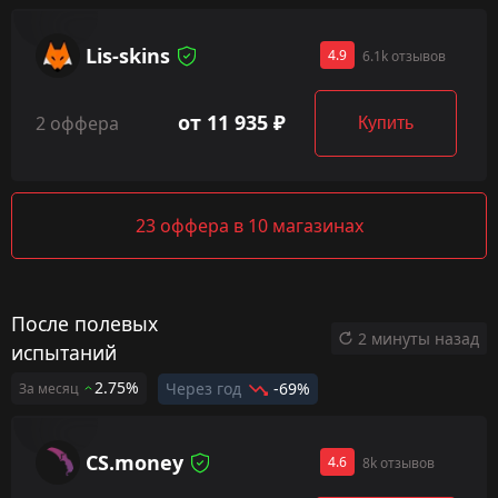
Lis-skins
4.9
6.1k отзывов
от 11 935 ₽
2 оффера
Купить
23 оффера в 10 магазинах
После полевых
2 минуты назад
испытаний
2.75%
Через год
-69%
За месяц
CS.money
4.6
8k отзывов