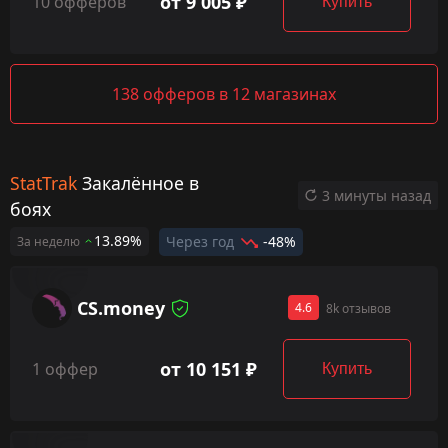
от 9 005 ₽
10 офферов
Купить
138 офферов в 12 магазинах
StatTrak
Закалённое в
3 минуты назад
боях
13.89%
Через год
-48%
За неделю
CS.money
4.6
8k отзывов
от 10 151 ₽
1 оффер
Купить