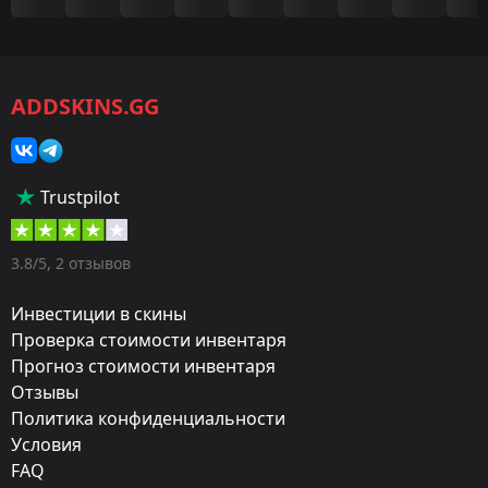
Игра:
CS2/CS:GO
ADDSKINS.GG
Категория:
Скины
Тип:
Trustpilot
Ножи
Оружие:
3.8/5, 2 отзывов
★ Складной нож
Инвестиции в скины
Finish:
Проверка стоимости инвентаря
Прогноз стоимости инвентаря
Сажа
Отзывы
Стиль:
Политика конфиденциальности
Spray-Paint
Условия
FAQ
Finish catalog: