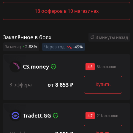
18 офферов в 10 магазинах
Закалённое в боях
3 минуты назад
2.88%
Через год
-49%
За месяц
CS.money
4.6
8k отзывов
от 8 853 ₽
3 оффера
Купить
TradeIt.GG
4.7
21k отзывов