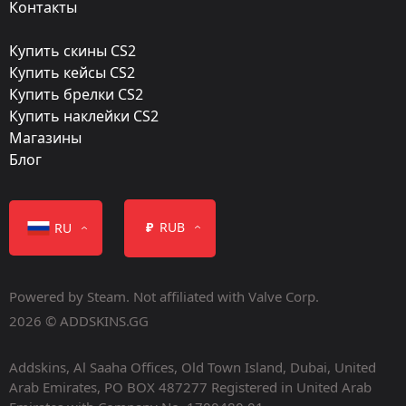
Контакты
175
Купить скины CS2
Популярность:
Купить кейсы CS2
85 %
Купить брелки CS2
Купить наклейки CS2
Дизайнер:
Магазины
Valve
Блог
Обновление:
The Arms Deal
₽
RUB
RU
Дата релиза:
Август 14, 2013
Powered by Steam. Not affiliated with Valve Corp.
2026 © ADDSKINS.GG
Addskins, Al Saaha Offices, Old Town Island, Dubai, United
Arab Emirates, PO BOX 487277 Registered in United Arab
Цвет