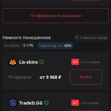
15 офферов в 8 магазинах
Немного поношенное
3 минуты назад
5.17%
Через год
-68%
За неделю
Lis-skins
4.9
6.1k отзывов
от 9 968 ₽
19 офферов
Купить
TradeIt.GG
4.7
21k отзывов