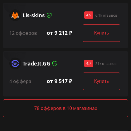
Lis-skins
4.9
6.1k отзывов
от 9 212 ₽
12 офферов
Купить
TradeIt.GG
4.7
21k отзывов
от 9 517 ₽
4 оффера
Купить
78 офферов в 10 магазинах