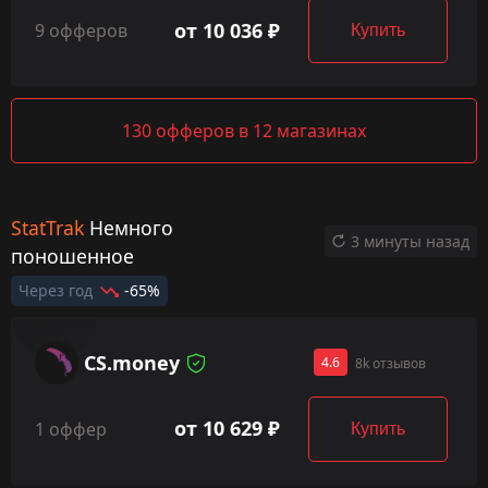
от 10 036 ₽
9 офферов
Купить
130 офферов в 12 магазинах
StatTrak
Немного
3 минуты назад
поношенное
Через год
-65%
CS.money
4.6
8k отзывов
от 10 629 ₽
1 оффер
Купить