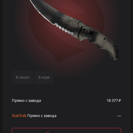
В steam
В игре
Прямо с завода
18 377 ₽
StatTrak
Прямо с завода
—