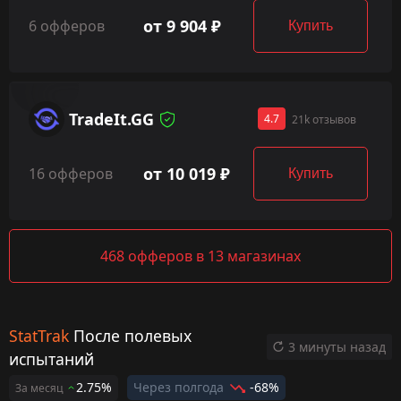
от 9 904 ₽
6 офферов
Купить
TradeIt.GG
4.7
21k отзывов
от 10 019 ₽
16 офферов
Купить
468 офферов в 13 магазинах
StatTrak
После полевых
3 минуты назад
испытаний
2.75%
Через полгода
-68%
За месяц