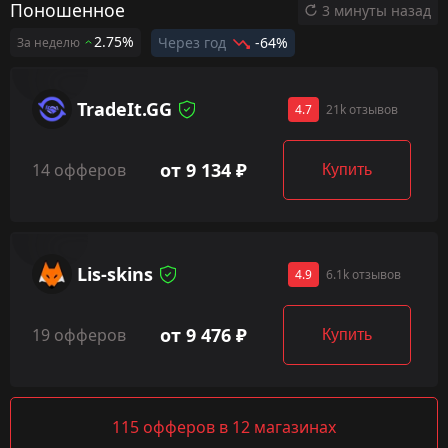
Поношенное
3 минуты назад
2.75%
Через год
-64%
За неделю
TradeIt.GG
4.7
21k отзывов
от 9 134 ₽
14 офферов
Купить
Lis-skins
4.9
6.1k отзывов
от 9 476 ₽
19 офферов
Купить
115 офферов в 12 магазинах