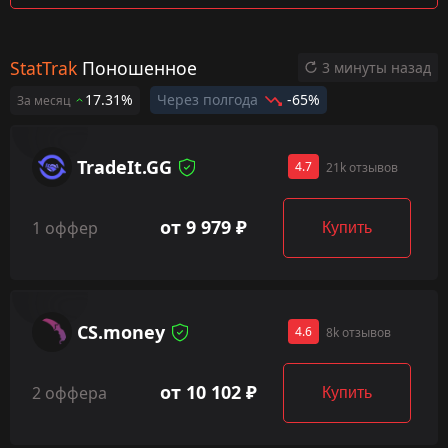
StatTrak
Поношенное
3 минуты назад
17.31%
Через полгода
-65%
За месяц
TradeIt.GG
4.7
21k отзывов
от 9 979 ₽
1 оффер
Купить
CS.money
4.6
8k отзывов
от 10 102 ₽
2 оффера
Купить