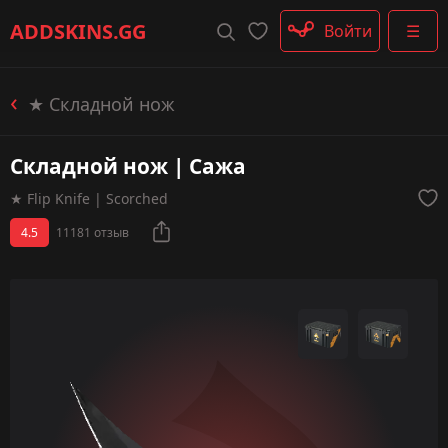
Штурмовые винтовки
ADDSKINS
.GG
Войти
☰
Пистолеты-пулемёты
Дробовики
Пулемёты
★ Складной нож
Перчатки
Категории
Складной нож | Сажа
★ Flip Knife | Scorched
4.5
11181 отзыв