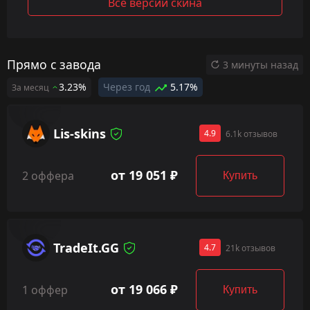
Все версии скина
Прямо с завода
3 минуты назад
3.23%
Через год
5.17%
За месяц
Lis-skins
4.9
6.1k отзывов
от 19 051 ₽
2 оффера
Купить
TradeIt.GG
4.7
21k отзывов
от 19 066 ₽
1 оффер
Купить