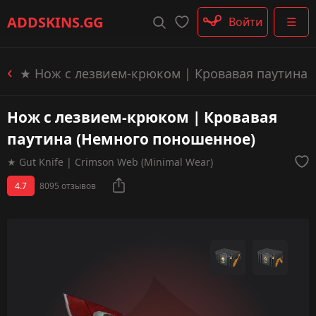
Штурмовые винтовки
ADDSKINS
.GG
Войти
☰
Пистолеты-пулемёты
Дробовики
Пулемёты
★ Нож с лезвием-крюком | Кровавая паутина
Перчатки
Категории
Нож с лезвием-крюком | Кровавая
паутина (Немного поношенное)
★ Gut Knife | Crimson Web (Minimal Wear)
4.7
8095 отзывов