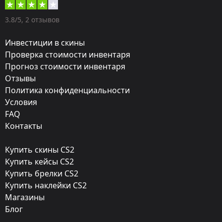
Оружие:
3.8/5, 2 отзывов
★ Нож с лезвием-крюком
Инвестиции в скины
Exterior:
Проверка стоимости инвентаря
Прогноз стоимости инвентаря
Немного поношенное
Отзывы
Finish:
Политика конфиденциальности
Кровавая паутина
Условия
FAQ
Стиль:
Контакты
Hydrographic
Купить скины CS2
Finish catalog:
Купить кейсы CS2
12
Купить брелки CS2
Купить наклейки CS2
Популярность:
Магазины
85 %
Блог