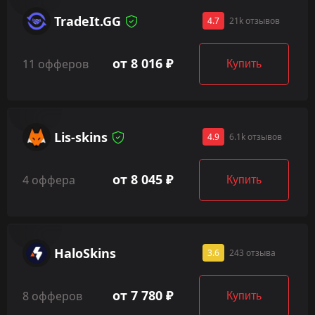
TradeIt.GG
4.7
21k отзывов
от 8 016 ₽
11 офферов
Купить
Lis-skins
4.9
6.1k отзывов
от 8 045 ₽
4 оффера
Купить
HaloSkins
3.6
243 отзыва
от 7 780 ₽
8 офферов
Купить