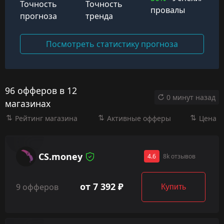
Точность
Точность
провалы
прогноза
тренда
Посмотреть статистику прогноза
96 офферов в 12
0 минут назад
магазинах
Рейтинг магазина
Активные офферы
Цена
CS.money
4.6
8k отзывов
от 7 392 ₽
9 офферов
Купить