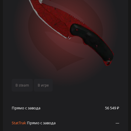
В steam
В игре
Прямо с завода
56 549 ₽
StatTrak
Прямо с завода
—