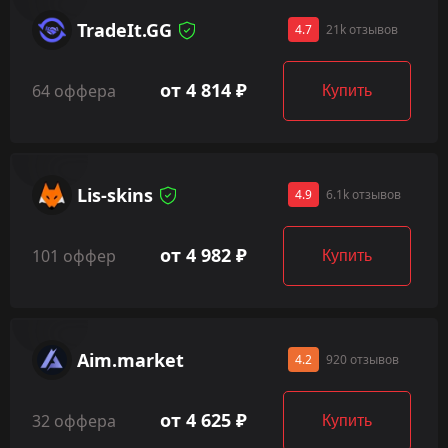
TradeIt.GG
4.7
21k отзывов
от 4 814 ₽
64 оффера
Купить
Lis-skins
4.9
6.1k отзывов
от 4 982 ₽
101 оффер
Купить
Aim.market
4.2
920 отзывов
от 4 625 ₽
32 оффера
Купить