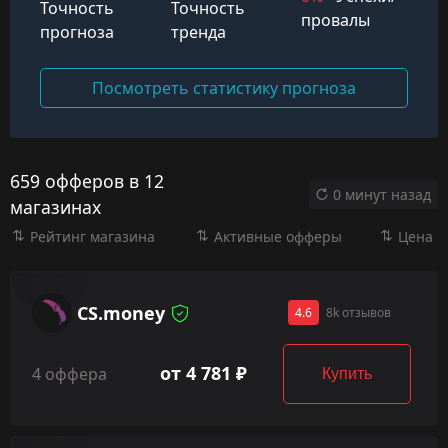
Точность
Точность
провалы
прогноза
тренда
Посмотреть статистику прогноза
659 офферов в 12
0 минут назад
магазинах
Рейтинг магазина
Активные офферы
Цена
CS.money
4.6
8k отзывов
от 4 781 ₽
4 оффера
Купить