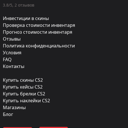
Оружие:
3.8/5, 2 отзывов
★ Охотничий нож
Инвестиции в скины
Exterior:
Проверка стоимости инвентаря
Прогноз стоимости инвентаря
Поношенное
Отзывы
Finish:
Политика конфиденциальности
Черный глянец
Условия
FAQ
Стиль:
Контакты
Gunsmith
Купить скины CS2
Finish catalog:
Купить кейсы CS2
1112
Купить брелки CS2
Купить наклейки CS2
Популярность:
Магазины
95 %
Блог
Дизайнер: