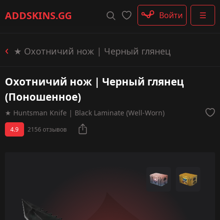
Штурмовые винтовки
ADDSKINS
.GG
Войти
☰
Пистолеты-пулемёты
Дробовики
Пулемёты
★ Охотничий нож | Черный глянец
Перчатки
Категории
Охотничий нож | Черный глянец
(Поношенное)
★ Huntsman Knife | Black Laminate (Well-Worn)
4.9
2156 отзывов