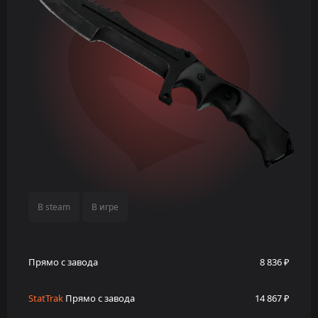
В steam
В игре
Прямо с завода
8 836 ₽
StatTrak
Прямо с завода
14 867 ₽