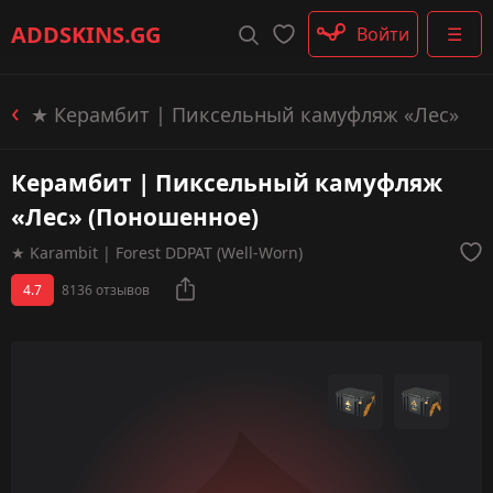
Штурмовые винтовки
ADDSKINS
.GG
Войти
☰
Пистолеты-пулемёты
Дробовики
Пулемёты
★ Керамбит | Пиксельный камуфляж «Лес»
Перчатки
Категории
Керамбит | Пиксельный камуфляж
«Лес» (Поношенное)
★ Karambit | Forest DDPAT (Well-Worn)
4.7
8136 отзывов