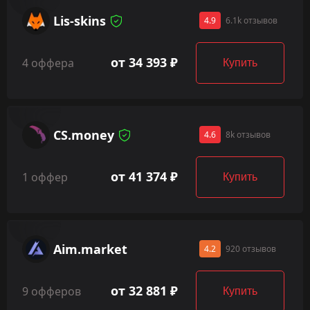
Lis-skins
4.9
6.1k отзывов
от 34 393 ₽
4 оффера
Купить
CS.money
4.6
8k отзывов
от 41 374 ₽
1 оффер
Купить
Aim.market
4.2
920 отзывов
от 32 881 ₽
9 офферов
Купить