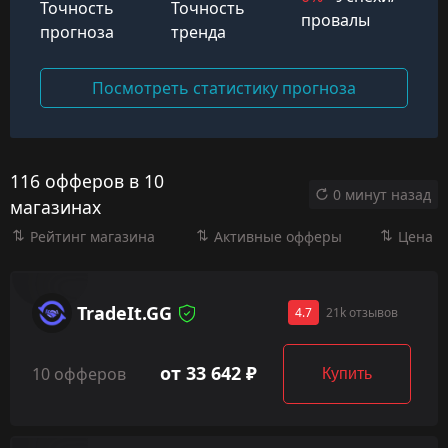
Точность
Точность
провалы
прогноза
тренда
Посмотреть статистику прогноза
116 офферов в 10
0 минут назад
магазинах
Рейтинг магазина
Активные офферы
Цена
TradeIt.GG
4.7
21k отзывов
от 33 642 ₽
10 офферов
Купить