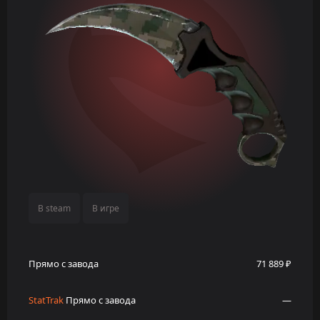
В steam
В игре
Прямо с завода
71 889 ₽
StatTrak
Прямо с завода
—