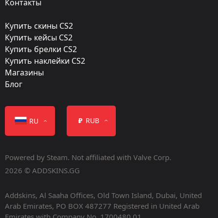
Контакты
Hydrographic
Купить скины CS2
Finish catalog:
Купить кейсы CS2
5
Купить брелки CS2
Купить наклейки CS2
Популярность:
Магазины
90 %
Блог
Дизайнер:
Valve
₽
RUB
RU
Обновление:
The Arms Deal
Powered by Steam. Not affiliated with Valve Corp.
Дата релиза:
2026 © ADDSKINS.GG
Август 14, 2013
Addskins, Al Saaha Offices, Old Town Island, Dubai, United
Arab Emirates, PO BOX 487277 Registered in United Arab
Emirates with Company No. 1700480.01