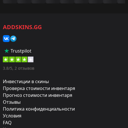
Игра:
CS2/CS:GO
ADDSKINS.GG
Категория:
Скины
Тип:
Trustpilot
Ножи
Оружие:
3.8/5, 2 отзывов
★ Керамбит
Инвестиции в скины
Exterior:
Проверка стоимости инвентаря
Прогноз стоимости инвентаря
Поношенное
Отзывы
Finish:
Политика конфиденциальности
Пиксельный камуфляж «Лес»
Условия
FAQ
Стиль: