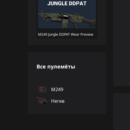
M249 Jungle DDPAT Wear Preview
Все пулемёты
M249
Негев