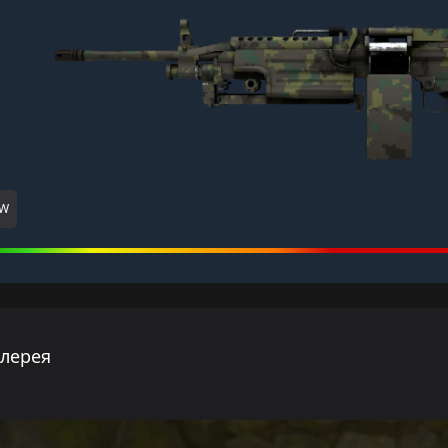
MW
ллерея