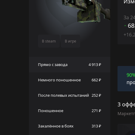
Изм
За 2
68
+16.
В steam
В игре
Прямо с завода
4 913 ₽
90
Немного поношенное
662 ₽
про
После полевых испытаний
252 ₽
3 оффе
Поношенное
271 ₽
Маркет
Закалённое в боях
313 ₽