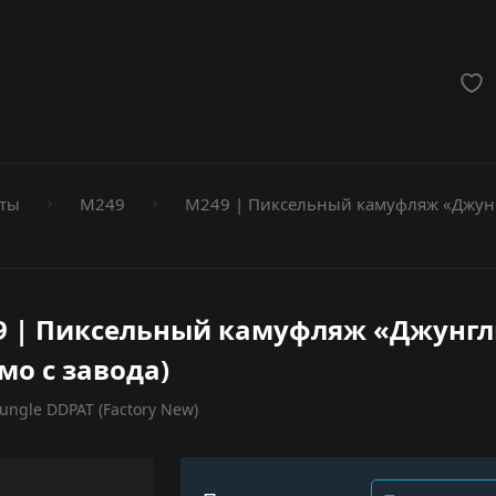
мёты
ты
M249
M249 | Пиксельный камуфляж «Джун
9 | Пиксельный камуфляж «Джунг
мо с завода)
ungle DDPAT (Factory New)