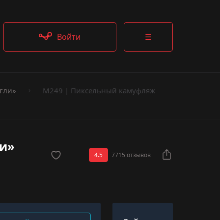
Войти
☰
гли»
M249 | Пиксельный камуфляж
ли»
4.5
7715 отзывов