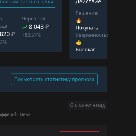
Действие
полный прогноз цены
Решение:
з
Через год
🔥
ода
8 043 ₽
Покупать
 820 ₽
Уверенность:
+83.57%
👍
02%
Высокая
Посмотреть статистику прогноза
6 минут назад
офферы
Цена