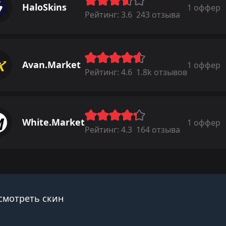
HaloSkins
1 оффер
Рейтинг:
3.6
243 отзыва
Avan.Market
1 оффер
Рейтинг:
4.6
1.8k отзывов
White.Market
1 оффер
Рейтинг:
4.3
164 отзыва
смотреть скин