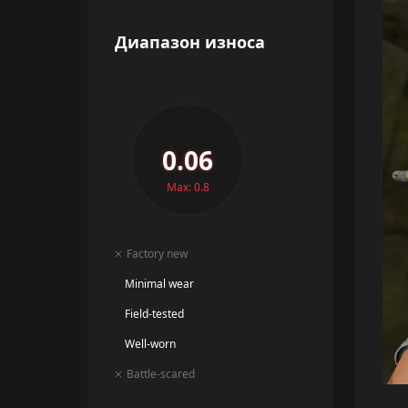
Диапазон износа
0.06
Max: 0.8
Factory new
Minimal wear
Field-tested
Well-worn
Battle-scared