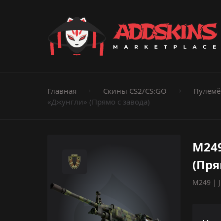
Пистолеты
Ножи
Штурмовые винтовки
Пистолеты-пуле
Дробовики
Пулемёты
Перчатки
Категории
Главная
Скины CS2/CS:GO
Пулемё
«Джунгли» (Прямо с завода)
M24
(Пря
M249 | J