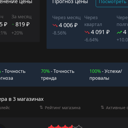
енение цены
Прогноз цены
Посмотреть 
4ч
За месяц
Через месяц
Через
Чере
5 ₽
819 ₽
4 006 ₽
квартал
полг
4 091 ₽
4
21%
+20%
-8.56%
-6.64%
+10.
%
- Точность
70%
- Точность
100%
- Успехи/
гноза
тренда
провалы
ра в 3 магазинах
плейс
Рейтинг магазина
Активные 