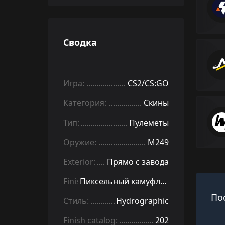
Сводка
Игра:
CS2/CS:GO
Категория:
Скины
Тип:
Пулемёты
Оружие:
M249
Exterior:
Прямо с завода
Finish:
Пиксельный камуфляж «Джунгли»
По
Стиль:
Hydrographic
Finish catalog:
202