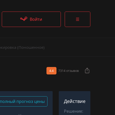
Войти
☰
окировка (Поношенное)
4.4
7314 отзывов
Действие
полный прогноз цены
Решение: