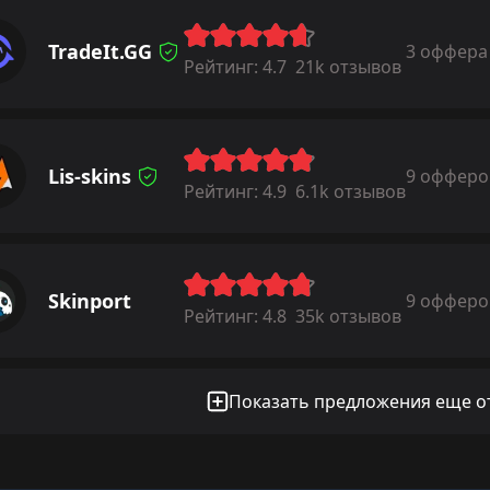
TradeIt.GG
3 оффера
Рейтинг:
4.7
21k отзывов
Lis-skins
9 офферо
Рейтинг:
4.9
6.1k отзывов
Skinport
9 офферо
Рейтинг:
4.8
35k отзывов
Показать предложения еще от