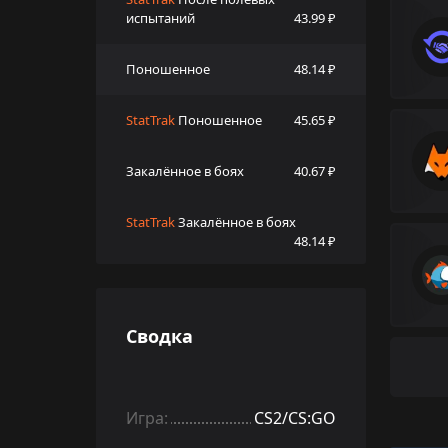
испытаний
43.99 ₽
Поношенное
48.14 ₽
StatTrak
Поношенное
45.65 ₽
Закалённое в боях
40.67 ₽
StatTrak
Закалённое в боях
48.14 ₽
Сводка
Игра:
CS2/CS:GO