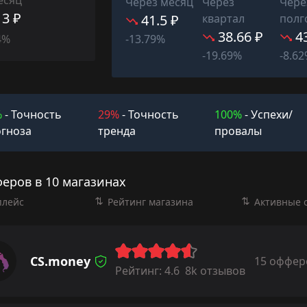
Через месяц
Через
Чере
13 ₽
41.5 ₽
квартал
полг
38.66 ₽
4
4%
-13.79%
-19.69%
-8.6
%
- Точность
29%
- Точность
100%
- Успехи/
гноза
тренда
провалы
феров в 10 магазинах
плейс
Рейтинг магазина
Активные 
CS.money
15 оффер
Рейтинг:
4.6
8k отзывов