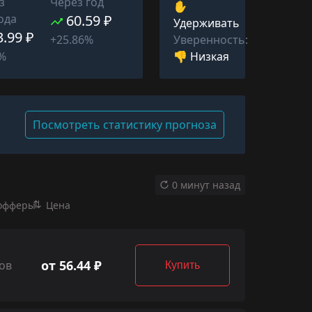
з
Через год
✋
ода
60.59 ₽
Удерживать
3.99 ₽
Уверенность:
+25.86%
👎 Низкая
2%
Посмотреть статистику прогноза
0 минут назад
офферы
Цена
от 56.44 ₽
ов
Купить