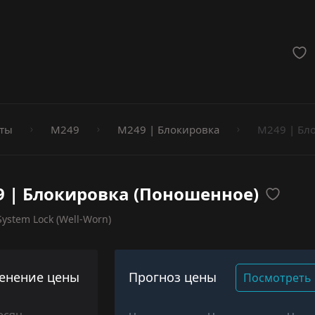
мёты
ты
M249
M249 | Блокировка
M249 | Бл
 | Блокировка (Поношенное)
ystem Lock (Well-Worn)
енение цены
Прогноз цены
Посмотреть 
есяц