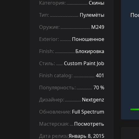
Категория:
Скины
По
Тип:
Пулемёты
Оружие:
M249
Exterior:
Поношенное
Finish:
Блокировка
Стиль:
Custom Paint Job
Finish catalog:
401
Популярность:
70 %
Дизайнер:
Nextgenz
Обновление:
Full Spectrum
Мастерская:
Посмотреть
Дата релиза:
Январь 8, 2015