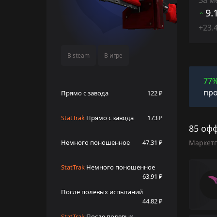
9.
+23.
В steam
В игре
77
про
Прямо с завода
122 ₽
StatTrak
Прямо с завода
173 ₽
85 оф
Немного поношенное
47.31 ₽
Маркет
StatTrak
Немного поношенное
63.91 ₽
После полевых испытаний
44.82 ₽
StatTrak
После полевых