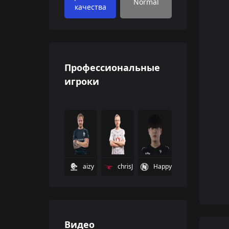
Normal
качества
Профессиональные
игроки
aizy
chrisJ
Happy
Видео