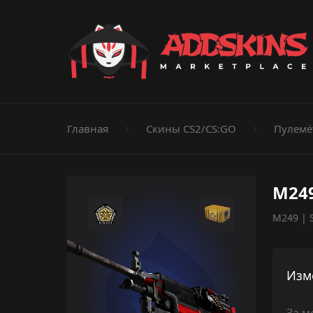
Пистолеты
Ножи
Штурмовые винтовки
Пистолеты-пуле
Дробовики
Пулемёты
Перчатки
Категории
Главная
Скины CS2/CS:GO
Пулемё
M249
M249 | S
Изм
За м