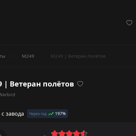
мёты
ты
M249
M249 | Ветеран полётов
 | Ветеран полётов
Warbird
 с завода
197%
Через год