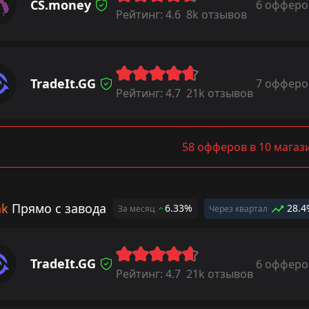
CS.money
6 офферо
Рейтинг:
4.6
8k отзывов
TradeIt.GG
7 офферо
Рейтинг:
4.7
21k отзывов
58 офферов в 10 магаз
ak
Прямо с завода
6.33%
28.4
За месяц
Через квартал
TradeIt.GG
6 офферо
Рейтинг:
4.7
21k отзывов