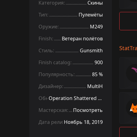
Категория:
Скины
Тип:
Пулемёты
Оружие:
M249
Finish:
Ветеран полётов
StatTr
Стиль:
Gunsmith
Finish catalog:
900
Популярность:
85 %
Дизайнер:
MultiH
Обновление:
Operation Shattered Web
Мастерская:
Посмотреть
Дата релиза:
Ноябрь 18, 2019