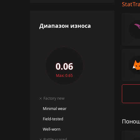
StatTr
Диапазон износа
0.06
Max: 0.65
Factory new
Minimal wear
Field-tested
Понош
Well-worn
Battle-scared