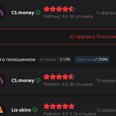
CS.money
3 оффера
Рейтинг:
4.6
8k отзывов
42 оффера в 10 магази
го поношенное
3.12%
259%
За неделю
Через год
CS.money
10 оффер
Рейтинг:
4.6
8k отзывов
Lis-skins
12 оффер
Рейтинг:
4.9
6.1k отзывов