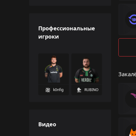
Профессиональные
игроки
Закал
k0nfig
RUBINO
Видео