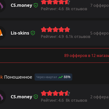
CS.money
7 офферо
Рейтинг:
4.6
8k отзывов
Lis-skins
5 офферо
Рейтинг:
4.9
6.1k отзывов
89 офферов в 12 магаз
ak
Поношенное
88%
Через квартал
CS.money
2 оффера
Рейтинг:
4.6
8k отзывов