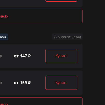
зинах
-68%
5 минут назад
от 147 ₽
в
Купить
от 159 ₽
в
Купить
зинах