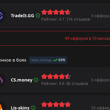
TradeIt.GG
3 оффера
Рейтинг:
4.7
21k отзывов
49 офферов в 10 магаз
ённое в боях
69%
Через полгода
CS.money
5 офферо
Рейтинг:
4.6
8k отзывов
Lis-skins
33 оффер