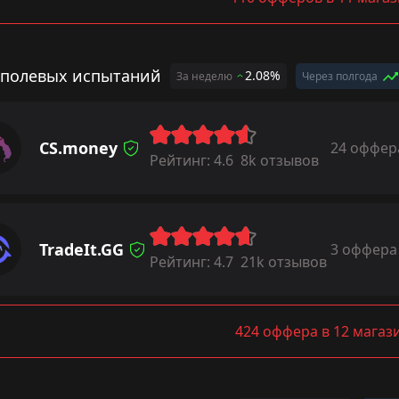
 полевых испытаний
2.08%
За неделю
Через полгода
CS.money
24 оффер
Рейтинг:
4.6
8k отзывов
TradeIt.GG
3 оффера
Рейтинг:
4.7
21k отзывов
424 оффера в 12 магаз