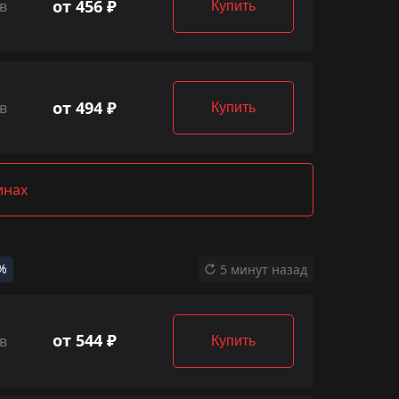
от 456 ₽
в
Купить
от 494 ₽
в
Купить
инах
%
5 минут назад
от 544 ₽
в
Купить