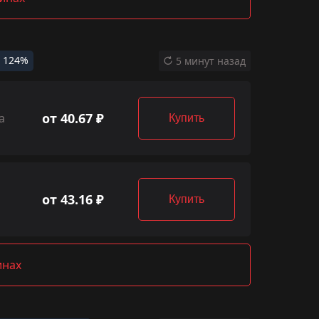
124%
5 минут назад
от 40.67 ₽
а
Купить
от 43.16 ₽
Купить
инах