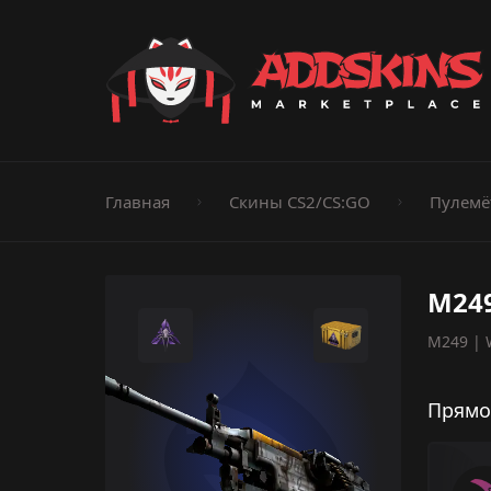
Пистолеты
Ножи
Штурмовые винтовки
Пистолеты-пуле
Дробовики
Пулемёты
Перчатки
Категории
Главная
Скины CS2/CS:GO
Пулемё
M249
M249 | 
Прямо