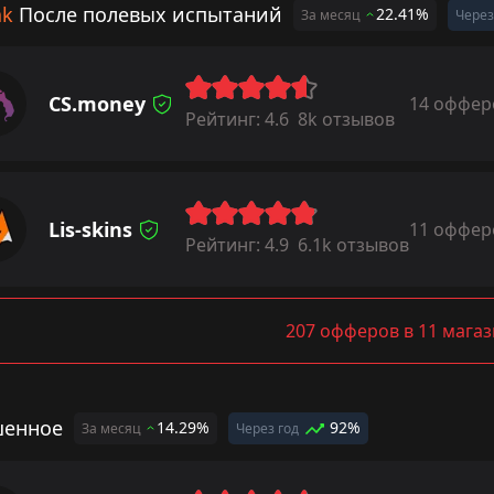
ak
После полевых испытаний
22.41%
За месяц
Через
CS.money
14 оффер
Рейтинг:
4.6
8k отзывов
Lis-skins
11 оффер
Рейтинг:
4.9
6.1k отзывов
207 офферов в 11 мага
енное
14.29%
92%
За месяц
Через год