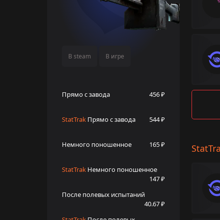
В steam
В игре
Прямо с завода
456 ₽
StatTrak
Прямо с завода
544 ₽
Немного поношенное
165 ₽
StatTr
StatTrak
Немного поношенное
147 ₽
После полевых испытаний
40.67 ₽
StatTrak
После полевых