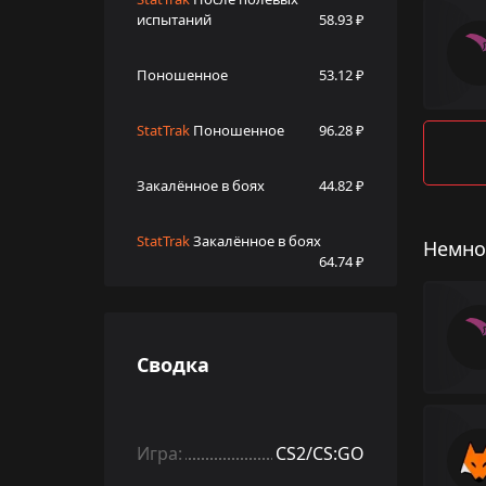
испытаний
58.93 ₽
Поношенное
53.12 ₽
StatTrak
Поношенное
96.28 ₽
Закалённое в боях
44.82 ₽
StatTrak
Закалённое в боях
Немно
64.74 ₽
Сводка
Игра:
CS2/CS:GO