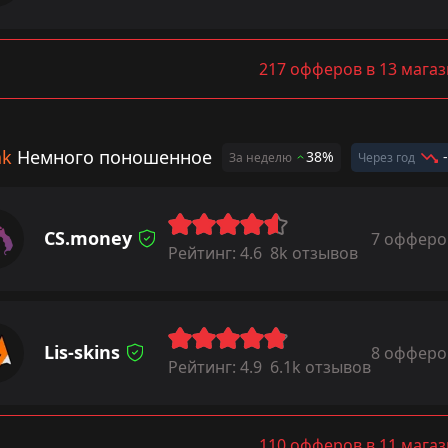
217 офферов в 13 мага
ak
Немного поношенное
38%
За неделю
Через год
CS.money
7 офферо
Рейтинг:
4.6
8k отзывов
Lis-skins
8 офферо
Рейтинг:
4.9
6.1k отзывов
110 офферов в 11 мага