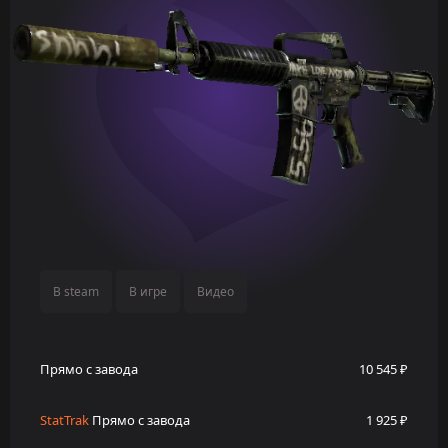
В steam
В игре
Видео
Прямо с завода
10 545 ₽
StatTrak
Прямо с завода
1 925 ₽