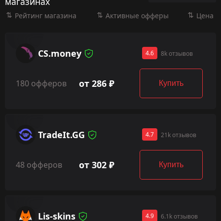
магазинах
Рейтинг магазина
Активные офферы
Цена
CS.money
4.6
8k отзывов
от 286 ₽
180 офферов
Купить
TradeIt.GG
4.7
21k отзывов
от 302 ₽
48 офферов
Купить
Lis-skins
4.9
6.1k отзывов