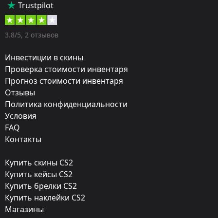
Trustpilot
Штурмовые винтовки
Оружие:
3.8/5, 2 отзывов
M4A1-S
Инвестиции в скины
Exterior:
Проверка стоимости инвентаря
Прогноз стоимости инвентаря
После полевых испытаний
Отзывы
Finish:
Политика конфиденциальности
Взгляд в прошлое
Условия
FAQ
Стиль:
Контакты
Custom Paint Job
Купить скины CS2
Finish catalog:
Купить кейсы CS2
631
Купить брелки CS2
Купить наклейки CS2
Популярность:
Магазины
95 %