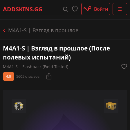
Штурмовые винтовки
ADDSKINS
.GG
Войти
☰
Пистолеты-пулемёты
Дробовики
Пулемёты
M4A1-S | Взгляд в прошлое
Перчатки
Категории
M4A1-S | Взгляд в прошлое (После
полевых испытаний)
M4A1-S | Flashback (Field-Tested)
4.0
5605 отзывов