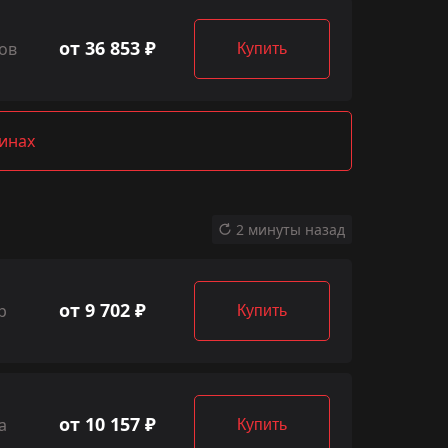
от 36 853 ₽
ов
Купить
зинах
2 минуты назад
от 9 702 ₽
р
Купить
от 10 157 ₽
а
Купить