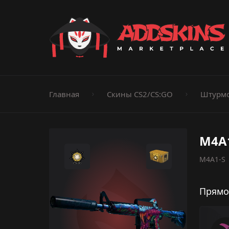
Пистолеты
Ножи
Штурмовые винтовки
Пистолеты-пуле
Дробовики
Пулемёты
Перчатки
Категории
Главная
Скины CS2/CS:GO
Штурмо
M4A1
M4A1-S 
Прямо