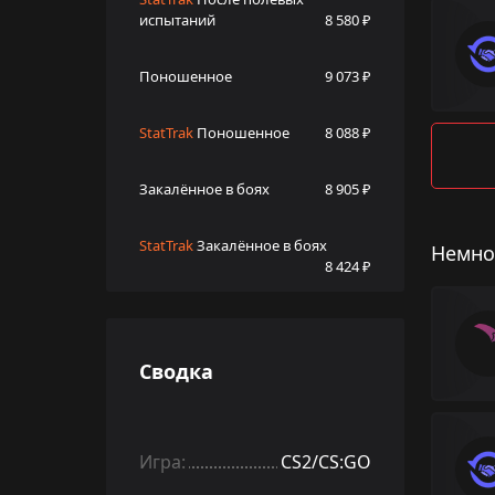
испытаний
8 580 ₽
Поношенное
9 073 ₽
StatTrak
Поношенное
8 088 ₽
Закалённое в боях
8 905 ₽
StatTrak
Закалённое в боях
Немно
8 424 ₽
Сводка
Игра:
CS2/CS:GO