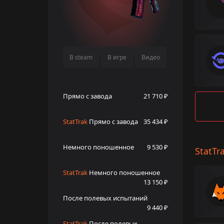
В steam
В игре
Видео
Прямо с завода
21 710 ₽
StatTrak
Прямо с завода
35 434 ₽
Немного поношенное
9 530 ₽
StatTr
StatTrak
Немного поношенное
13 150 ₽
После полевых испытаний
9 440 ₽
StatTrak
После полевых