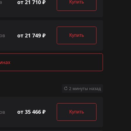
от 21 710 ₽
а
Купить
от 21 749 ₽
ов
Купить
зинах
2 минуты назад
от 35 466 ₽
ов
Купить