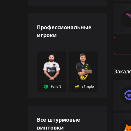
Профессиональные
игроки
Закал
FalleN
s1mple
Все штурмовые
винтовки