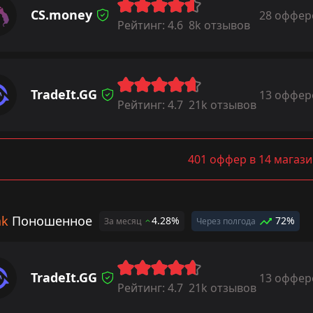
CS.money
28 оффер
Рейтинг:
4.6
8k отзывов
TradeIt.GG
13 оффер
Рейтинг:
4.7
21k отзывов
401 оффер в 14 магази
ak
Поношенное
4.28%
72%
За месяц
Через полгода
TradeIt.GG
13 оффер
Рейтинг:
4.7
21k отзывов