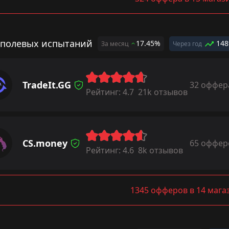
 полевых испытаний
17.45%
14
За месяц
Через год
TradeIt.GG
32 оффер
Рейтинг:
4.7
21k отзывов
CS.money
65 оффер
Рейтинг:
4.6
8k отзывов
1345 офферов в 14 мага