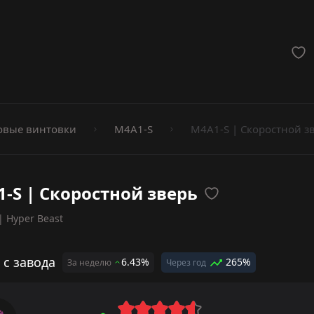
мёты
вые винтовки
M4A1-S
M4A1-S | Скоростной з
-S | Скоростной зверь
| Hyper Beast
 с завода
6.43%
265%
За неделю
Через год