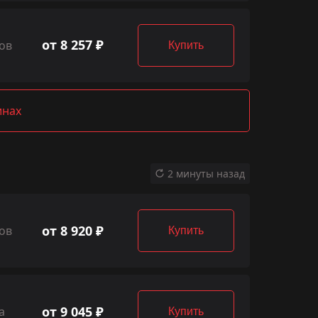
от 8 257 ₽
ов
Купить
инах
2 минуты назад
от 8 920 ₽
ов
Купить
от 9 045 ₽
а
Купить