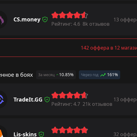
CS.money
13 оффер
Рейтинг:
4.6
8k отзывов
142 оффера в 12 магаз
ённое в боях
10.85%
161%
За месяц
Через год
TradeIt.GG
13 оффер
Рейтинг:
4.7
21k отзывов
Lis-skins
32 оффер