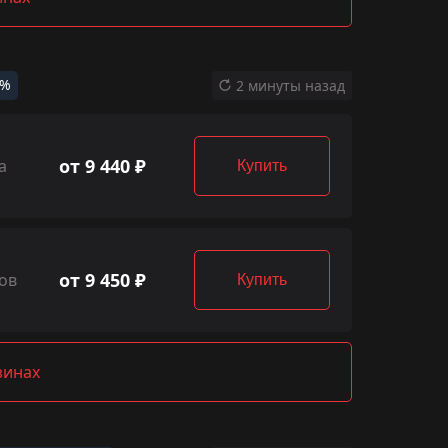
8%
2 минуты назад
от 9 440 ₽
а
Купить
от 9 450 ₽
ов
Купить
зинах