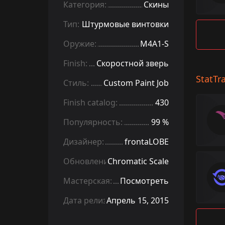
Категория:
Скины
Тип:
Штурмовые винтовки
Оружие:
M4A1-S
Finish:
Скоростной зверь
StatTr
Стиль:
Custom Paint Job
Finish catalog:
430
Популярность:
99 %
Дизайнер:
frontaLOBE
Обновление:
Chromatic Scale
Мастерская:
Посмотреть
Дата релиза:
Апрель 15, 2015