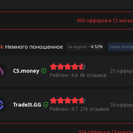
950 офферов в 12 мага
ak
Немного поношенное
4.52%
За неделю
Через полго
CS.money
27 оффер
Рейтинг:
4.6
8k отзывов
TradeIt.GG
16 оффер
Рейтинг:
4.7
21k отзывов
324 оффера в 13 магаз