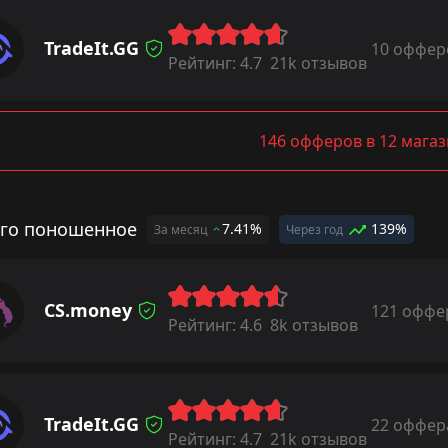
TradeIt.GG
10 оффер
Рейтинг:
4.7
21k отзывов
146 офферов в 12 мага
го поношенное
7.41%
139%
За месяц
Через год
CS.money
121 оффе
Рейтинг:
4.6
8k отзывов
TradeIt.GG
22 оффер
Рейтинг:
4.7
21k отзывов