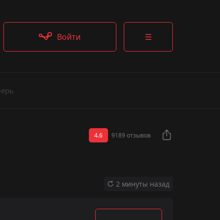
Войти
☰
верь
4.6
9189 отзывов
2 минуты назад