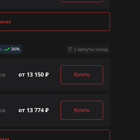
зинах
36%
2 минуты назад
да
от 13 150 ₽
ов
Купить
от 13 774 ₽
ов
Купить
инах