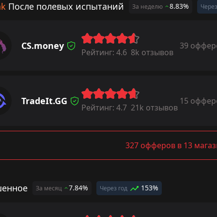
ak
После полевых испытаний
8.83%
За неделю
Через
CS.money
39 оффер
Рейтинг:
4.6
8k отзывов
TradeIt.GG
15 оффер
Рейтинг:
4.7
21k отзывов
327 офферов в 13 мага
енное
7.84%
153%
За месяц
Через год