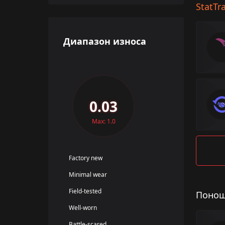
StatTr
Диапазон износа
0.03
Max: 1.0
Factory new
Minimal wear
Field-tested
Понош
Well-worn
Battle-scared