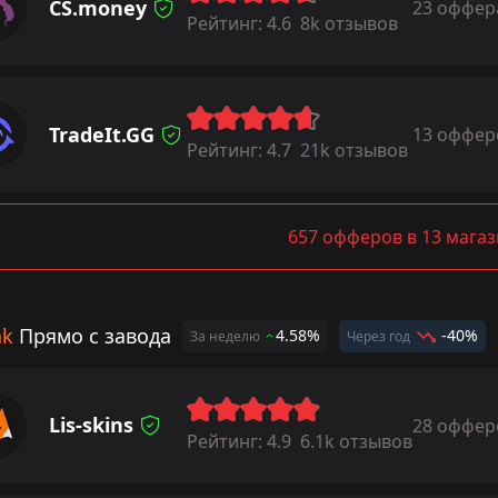
CS.money
23 оффер
Рейтинг:
4.6
8k отзывов
TradeIt.GG
13 оффер
Рейтинг:
4.7
21k отзывов
657 офферов в 13 мага
ak
Прямо с завода
4.58%
-40%
За неделю
Через год
Lis-skins
28 оффер
Рейтинг:
4.9
6.1k отзывов