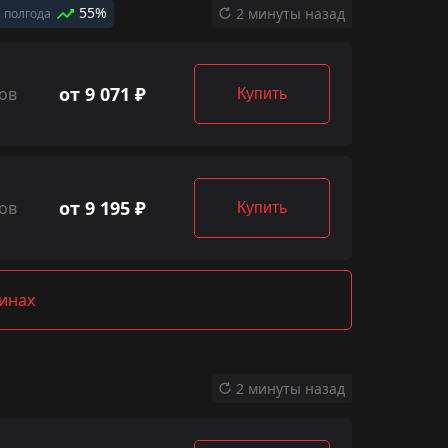
55%
2 минуты назад
 полгода
от 9 071 ₽
ов
Купить
от 9 195 ₽
ов
Купить
зинах
2 минуты назад