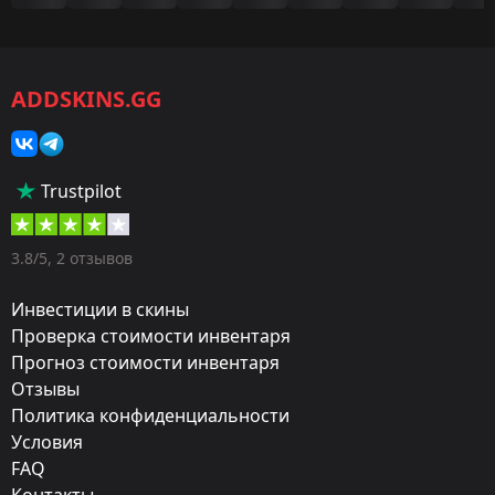
Игра:
CS2/CS:GO
ADDSKINS.GG
Категория:
Скины
Тип:
Trustpilot
Штурмовые винтовки
Оружие:
3.8/5, 2 отзывов
M4A1-S
Инвестиции в скины
Exterior:
Проверка стоимости инвентаря
Прогноз стоимости инвентаря
После полевых испытаний
Отзывы
Finish:
Политика конфиденциальности
Добро пожаловать в джунгли
Условия
FAQ
Стиль:
Контакты