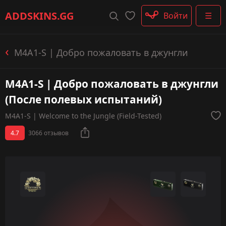
Штурмовые винтовки
ADDSKINS
.GG
Войти
☰
Пистолеты-пулемёты
Дробовики
Пулемёты
M4A1-S | Добро пожаловать в джунгли
Перчатки
Категории
M4A1-S | Добро пожаловать в джунгли
(После полевых испытаний)
M4A1-S | Welcome to the Jungle (Field-Tested)
4.7
3066 отзывов