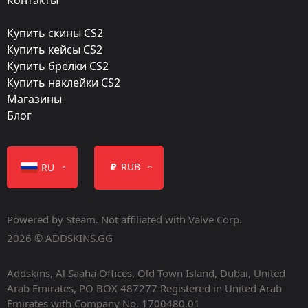
Custom Paint Job
Купить скины CS2
Finish catalog:
Купить кейсы CS2
1001
Купить брелки CS2
Купить наклейки CS2
Популярность:
Магазины
35 %
Блог
Дизайнер:
Valve
₽
RUB
RU
Обновление:
Operation Broken Fang
Powered by Steam. Not affiliated with Valve Corp.
Дата релиза:
2026 © ADDSKINS.GG
Декабрь 3, 2020
Addskins, Al Saaha Offices, Old Town Island, Dubai, United
Arab Emirates, PO BOX 487277 Registered in United Arab
Emirates with Company No. 1700480.01