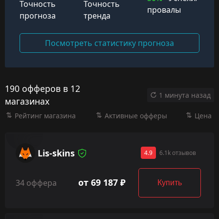
Точность
Точность
провалы
прогноза
тренда
Посмотреть статистику прогноза
190 офферов в 12
1 минута назад
магазинах
Рейтинг магазина
Активные офферы
Цена
Lis-skins
4.9
6.1k отзывов
от 69 187 ₽
34 оффера
Купить