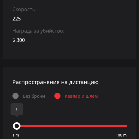
Скорость:
225
Награда за убийство:
$ 300
Распространение на дистанцию
Без брони
Кевлар и шлем
1
1 m
100 m