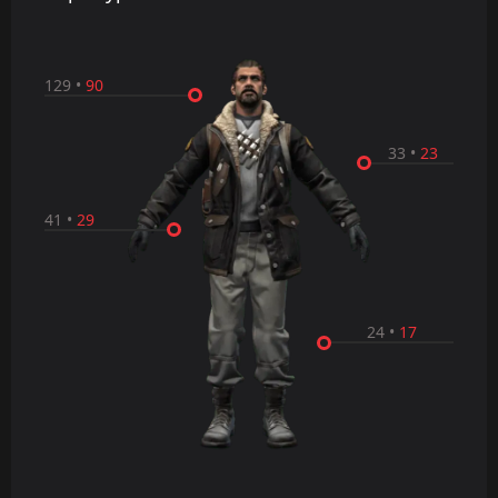
129
•
90
33
•
23
41
•
29
24
•
17