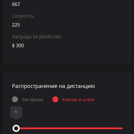
667
Скорость:
225
Награда за убийство:
$ 300
Распространение на дистанцию
Без брони
Кевлар и шлем
1