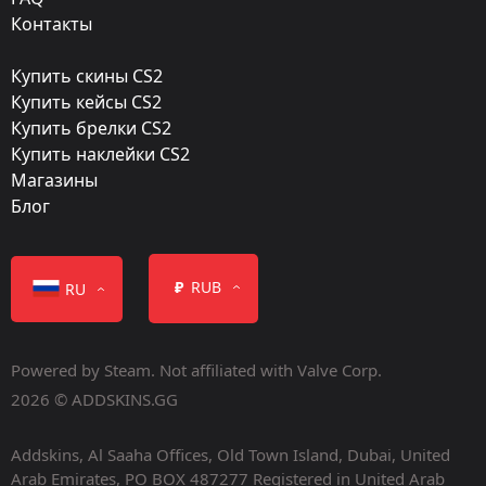
Стиль:
Контакты
Spray-Paint
Купить скины CS2
Finish catalog:
Купить кейсы CS2
730
Купить брелки CS2
Купить наклейки CS2
Популярность:
Магазины
85 %
Блог
Дизайнер:
Valve
₽
RUB
RU
Обновление:
Operation Shattered Web
Powered by Steam. Not affiliated with Valve Corp.
Дата релиза:
2026 © ADDSKINS.GG
Ноябрь 18, 2019
Addskins, Al Saaha Offices, Old Town Island, Dubai, United
Arab Emirates, PO BOX 487277 Registered in United Arab