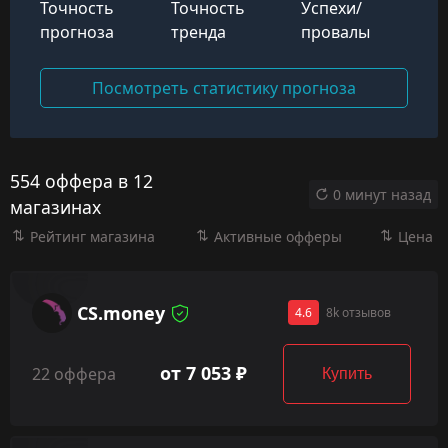
Точность
Точность
Успехи/
прогноза
тренда
провалы
Посмотреть статистику прогноза
554 оффера в 12
0 минут назад
магазинах
Рейтинг магазина
Активные офферы
Цена
CS.money
4.6
8k отзывов
от 7 053 ₽
22 оффера
Купить