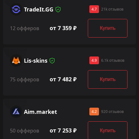
TradeIt.GG
4.7
21k отзывов
от 7 359 ₽
12 офферов
Купить
Lis-skins
4.9
6.1k отзывов
от 7 482 ₽
75 офферов
Купить
Aim.market
4.2
920 отзывов
от 7 253 ₽
50 офферов
Купить