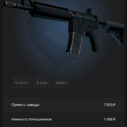
В steam
В игре
Видео
Прямо с завода
7 053 ₽
Немного поношенное
1 686 ₽