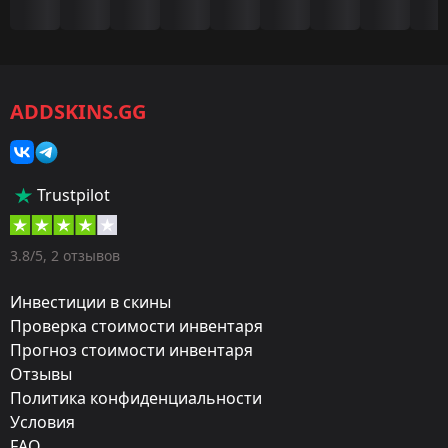
Игра:
CS2/CS:GO
ADDSKINS.GG
Категория:
Скины
Тип:
Trustpilot
Штурмовые винтовки
Оружие:
3.8/5, 2 отзывов
M4A4
Инвестиции в скины
Exterior:
Проверка стоимости инвентаря
Прогноз стоимости инвентаря
Прямо с завода
Отзывы
Finish:
Политика конфиденциальности
Тёмное цветение
Условия
FAQ