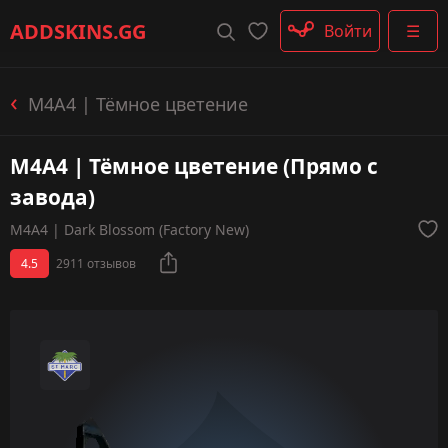
Штурмовые винтовки
ADDSKINS
.GG
Войти
☰
Пистолеты-пулемёты
Дробовики
Пулемёты
M4A4 | Тёмное цветение
Перчатки
Категории
M4A4 | Тёмное цветение (Прямо с
завода)
M4A4 | Dark Blossom (Factory New)
4.5
2911 отзывов