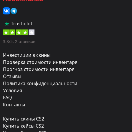
Скины
Тип:
Trustpilot
Штурмовые винтовки
Оружие:
3.8/5, 2 отзывов
M4A4
Инвестиции в скины
Exterior:
Проверка стоимости инвентаря
Прогноз стоимости инвентаря
Поношенное
Отзывы
Finish:
Политика конфиденциальности
Тусклые полосы
Условия
FAQ
Стиль:
Контакты
Spray-Paint
Купить скины CS2
Finish catalog:
Купить кейсы CS2
176