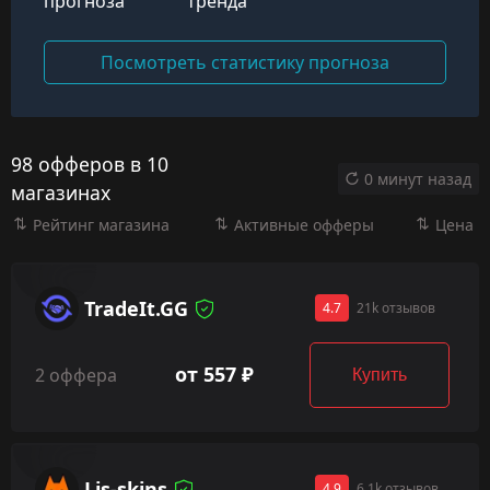
прогноза
тренда
Посмотреть статистику прогноза
98 офферов в 10
0 минут назад
магазинах
Рейтинг магазина
Активные офферы
Цена
TradeIt.GG
4.7
21k отзывов
от 557 ₽
2 оффера
Купить
Lis-skins
4.9
6.1k отзывов