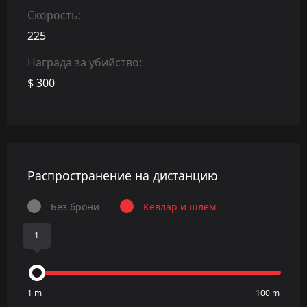
Скорость:
225
Награда за убийство:
$ 300
Распространение на дистанцию
Без брони
Кевлар и шлем
1
1 m
100 m