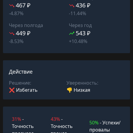
467 ₽
436 ₽
-4.87%
-11.44%
Через полгода
Через год
449 ₽
543 ₽
-8.53%
+10.48%
Действие
Решение:
Уверенность:
❌ Избегать
👎 Низкая
31%
-
43%
-
50%
- Успехи/
Точность
Точность
провалы