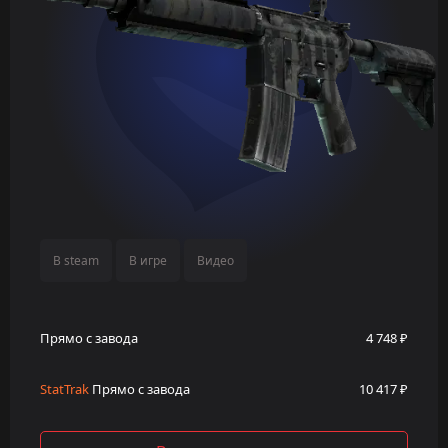
В steam
В игре
Видео
Прямо с завода
4 748 ₽
StatTrak
Прямо с завода
10 417 ₽