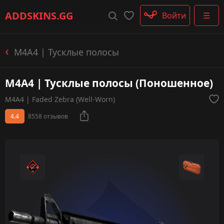
Штурмовые винтовки
ADDSKINS
.GG
Войти
☰
Пистолеты-пулемёты
Дробовики
Пулемёты
M4A4 | Тусклые полосы
Перчатки
Категории
M4A4 | Тусклые полосы (Поношенное)
M4A4 | Faded Zebra (Well-Worn)
4.4
8558 отзывов