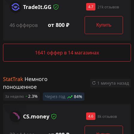
TradeIt.GG
4.7
21k отзывов
от 800 ₽
46 офферов
Купить
1641 оффер в 14 магазинах
StatTrak
Немного
1 минута назад
поношенное
2.3%
Через год
84%
За неделю
CS.money
4.6
8k отзывов