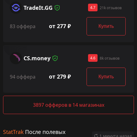
TradeIt.GG
4.7
21k отзывов
от 277 ₽
83 оффера
Купить
CS.money
4.6
8k отзывов
от 279 ₽
94 оффера
Купить
3897 офферов в 14 магазинах
StatTrak
После полевых
1 минута назад