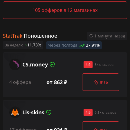
105 офферов в 12 магазинах
StatTrak
Поношенное
1 минута назад
11.73%
Через полгода
27.91%
За неделю
CS.money
4.6
8k отзывов
от 862 ₽
4 оффера
Купить
Lis-skins
4.9
6.1k отзывов
от 921 ₽
Купить