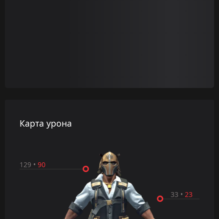
Карта урона
129
•
90
33
•
23