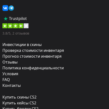
Скины
Тип:
Trustpilot
Штурмовые винтовки
Оружие:
3.8/5, 2 отзывов
M4A4
Инвестиции в скины
Finish:
Проверка стоимости инвентаря
Прогноз стоимости инвентаря
Грифон
Отзывы
Стиль:
Политика конфиденциальности
Custom Paint Job
Условия
FAQ
Finish catalog:
Контакты
384
Купить скины CS2
Популярность:
Купить кейсы CS2
90 %
Купить брелки CS2