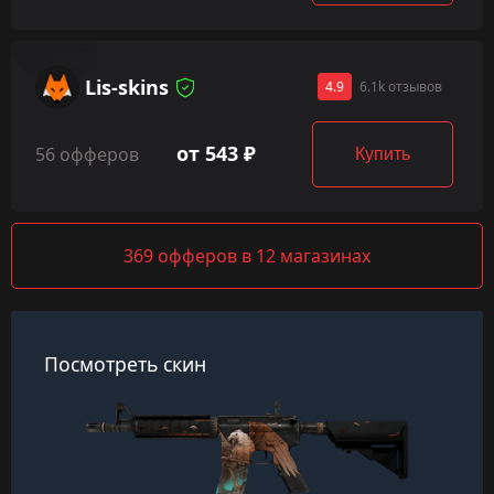
Lis-skins
4.9
6.1k отзывов
от 543 ₽
56 офферов
Купить
369 офферов в 12 магазинах
Посмотреть скин