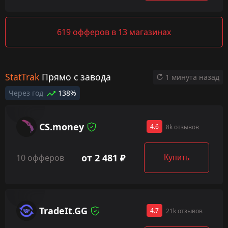
619 офферов в 13 магазинах
StatTrak
Прямо с завода
1 минута назад
Через год
138%
CS.money
4.6
8k отзывов
от 2 481 ₽
10 офферов
Купить
TradeIt.GG
4.7
21k отзывов