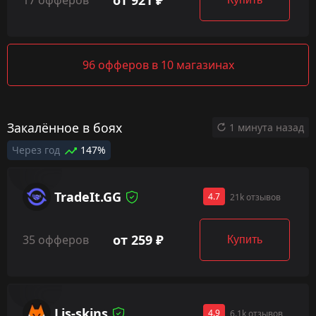
17 офферов
96 офферов в 10 магазинах
Закалённое в боях
1 минута назад
Через год
147%
TradeIt.GG
4.7
21k отзывов
от 259 ₽
35 офферов
Купить
Lis-skins
4.9
6.1k отзывов