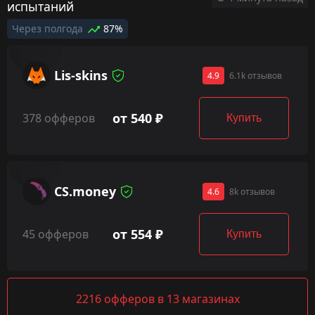
испытаний
Через полгода
87%
Lis-skins
4.9
6.1k отзывов
от 540 ₽
378 офферов
Купить
CS.money
4.6
8k отзывов
от 554 ₽
45 офферов
Купить
2216 офферов в 13 магазинах