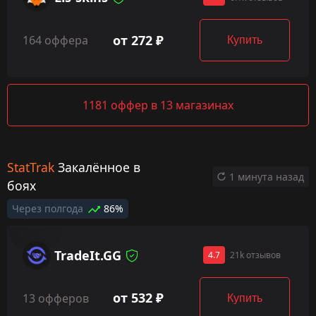
от 272 ₽
164 оффера
Купить
1181 оффер в 13 магазинах
StatTrak
Закалённое в
1 минута назад
боях
Через полгода
86%
TradeIt.GG
4.7
21k отзывов
от 532 ₽
13 офферов
Купить