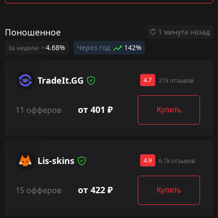
Поношенное
1 минута назад
4.68%
Через год
142%
За неделю
TradeIt.GG
4.7
21k отзывов
от 401 ₽
11 офферов
Купить
Lis-skins
4.9
6.1k отзывов
от 422 ₽
15 офферов
Купить