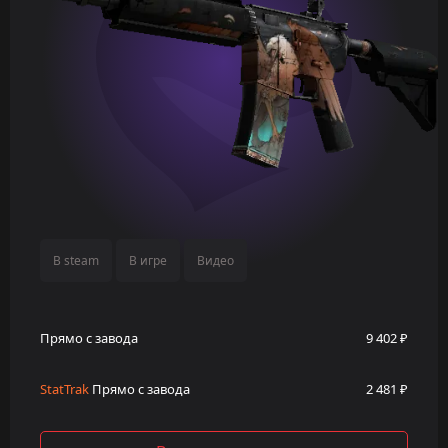
В steam
В игре
Видео
Прямо с завода
9 402 ₽
StatTrak
Прямо с завода
2 481 ₽