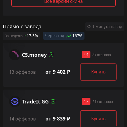
Все версии скина
Прямо с завода
1 минута назад
17.3%
Через год
167%
За неделю
CS.money
4.6
8k отзывов
от 9 402 ₽
13 офферов
Купить
TradeIt.GG
4.7
21k отзывов
от 9 839 ₽
14 офферов
Купить