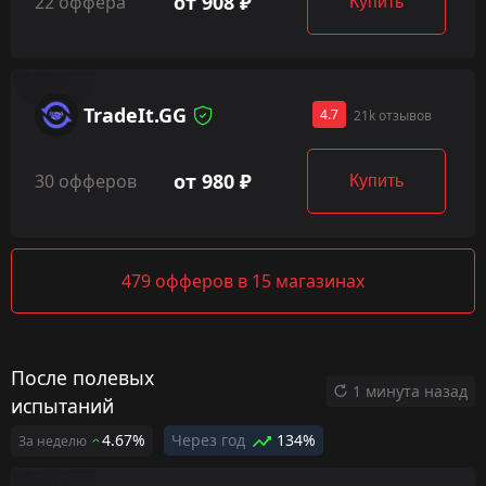
от 908 ₽
22 оффера
Купить
TradeIt.GG
4.7
21k отзывов
от 980 ₽
30 офферов
Купить
479 офферов в 15 магазинах
После полевых
1 минута назад
испытаний
4.67%
Через год
134%
За неделю