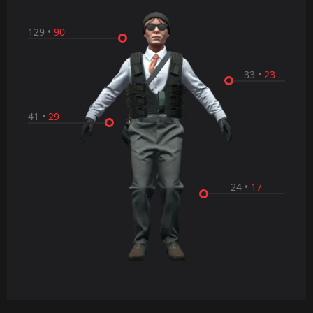
129
•
90
33
•
23
41
•
29
24
•
17