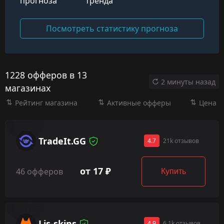
прогноза
тренда
Посмотреть статистику прогноза
1228 офферов в 13
2 минуты назад
магазинах
Рейтинг магазина
Активные офферы
Цена
TradeIt.GG
4.7
21k отзывов
от 17 ₽
46 офферов
Купить
Lis-skins
4.9
6.1k отзывов