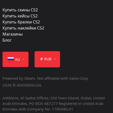
Gunsmith
Купить скины CS2
Finish catalog:
Купить кейсы CS2
811
Купить брелки CS2
Купить наклейки CS2
Популярность:
Магазины
90 %
Блог
Дизайнер:
EGO DEATH
₽
RUB
RU
Обновление:
Welcome to the Danger Zone
Powered by Steam. Not affiliated with Valve Corp.
Мастерская:
2026 © ADDSKINS.GG
Посмотреть
Addskins, Al Saaha Offices, Old Town Island, Dubai, United
Дата релиза:
Arab Emirates, PO BOX 487277 Registered in United Arab
Декабрь 6, 2018
Emirates with Company No. 1700480.01