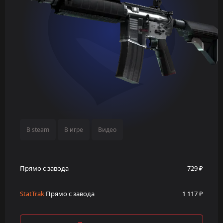
В steam
В игре
Видео
Прямо с завода
729 ₽
StatTrak
Прямо с завода
1 117 ₽