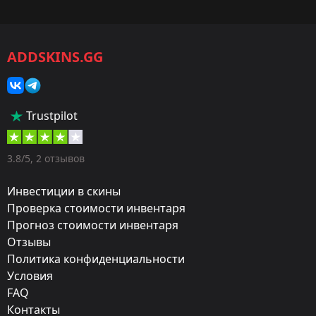
Игра:
CS2/CS:GO
ADDSKINS.GG
Категория:
Скины
Тип:
Trustpilot
Штурмовые винтовки
Оружие:
3.8/5, 2 отзывов
M4A4
Инвестиции в скины
Exterior:
Проверка стоимости инвентаря
Прогноз стоимости инвентаря
Поношенное
Отзывы
Finish:
Политика конфиденциальности
Магний
Условия
FAQ
Стиль:
Контакты