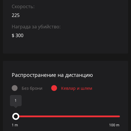
Скорость:
225
Награда за убийство:
$ 300
Распространение на дистанцию
Без брони
Кевлар и шлем
1
1 m
100 m