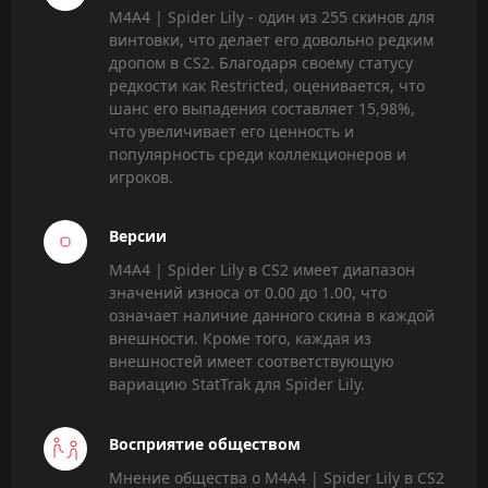
M4A4 | Spider Lily - один из 255 скинов для
винтовки, что делает его довольно редким
дропом в CS2. Благодаря своему статусу
редкости как Restricted, оценивается, что
шанс его выпадения составляет 15,98%,
что увеличивает его ценность и
популярность среди коллекционеров и
игроков.
Версии
M4A4 | Spider Lily в CS2 имеет диапазон
значений износа от 0.00 до 1.00, что
означает наличие данного скина в каждой
внешности. Кроме того, каждая из
внешностей имеет соответствующую
вариацию StatTrak для Spider Lily.
Восприятие обществом
Мнение общества о M4A4 | Spider Lily в CS2