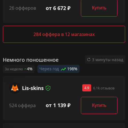
от 6 672 ₽
26 офферов
Купить
284 оффера в 12 магазинах
Немного поношенное
3 минуты назад
4%
Через год
198%
За неделю
Lis-skins
4.9
6.1k отзывов
от 1 139 ₽
524 оффера
Купить