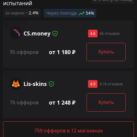
испытаний
2.4%
Через полгода
54%
За неделю
CS.money
4.6
8k отзывов
от 1 180 ₽
95 офферов
Купить
Lis-skins
4.9
6.1k отзывов
от 1 248 ₽
76 офферов
Купить
759 офферов в 12 магазинах