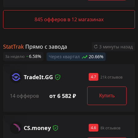
845 офферов в 12 магазинах
StatTrak
Прямо с завода
3 минуты назад
6.58%
Через квартал
20.66%
За неделю
TradeIt.GG
4.7
21k отзывов
от 6 582 ₽
14 офферов
Купить
CS.money
4.6
8k отзывов