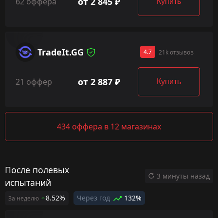
от 2 845 ₽
62 оффера
Купить
TradeIt.GG
4.7
21k отзывов
от 2 887 ₽
21 оффер
Купить
434 оффера в 12 магазинах
После полевых
3 минуты назад
испытаний
8.52%
Через год
132%
За неделю