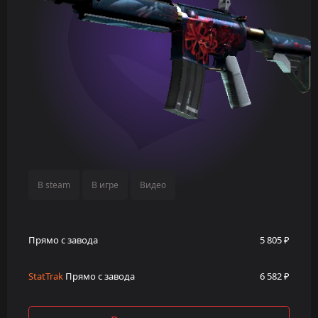
В steam
В игре
Видео
Прямо с завода
5 805 ₽
StatTrak
Прямо с завода
6 582 ₽