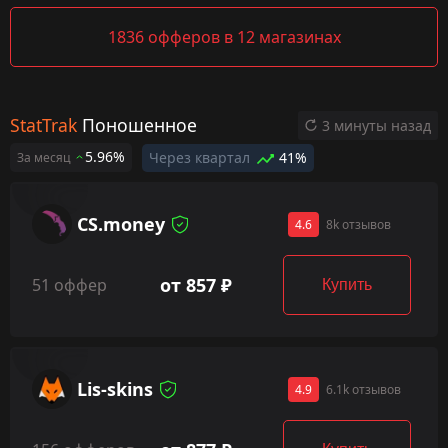
1836 офферов в 12 магазинах
StatTrak
Поношенное
3 минуты назад
5.96%
Через квартал
41%
За месяц
CS.money
4.6
8k отзывов
от 857 ₽
51 оффер
Купить
Lis-skins
4.9
6.1k отзывов