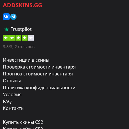
ADDSKINS.GG
Категория:
Скины
Тип:
Trustpilot
Штурмовые винтовки
Оружие:
3.8/5, 2 отзывов
M4A4
Инвестиции в скины
Finish:
Проверка стоимости инвентаря
Прогноз стоимости инвентаря
Ликорис лучистый
Отзывы
Стиль:
Политика конфиденциальности
Gunsmith
Условия
FAQ
Finish catalog:
Контакты
1097
Купить скины CS2
Популярность: