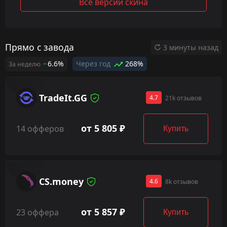
Все версии скина
Прямо с завода
3 минуты назад
6.6%
Через год
268%
За неделю
TradeIt.GG
4.7
21k отзывов
от 5 805 ₽
14 офферов
Купить
CS.money
4.6
8k отзывов
от 5 857 ₽
23 оффера
Купить