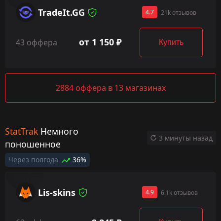
TradeIt.GG
4.7
21k отзывов
от 1 150 ₽
43 оффера
Купить
2884 оффера в 13 магазинах
StatTrak
Немного
3 минуты назад
поношенное
Через полгода
36%
Lis-skins
4.9
6.1k отзывов