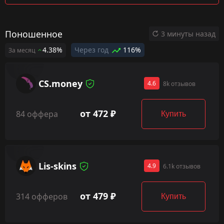
Поношенное
3 минуты назад
4.38%
Через год
116%
За месяц
CS.money
4.6
8k отзывов
от 472 ₽
84 оффера
Купить
Lis-skins
4.9
6.1k отзывов
от 479 ₽
314 офферов
Купить