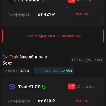
от 421 ₽
46 офферов
Купить
1865 офферов в 13 магазинах
StatTrak
Закалённое в
3 минуты назад
боях
3.72%
Через квартал
45%
За месяц
TradeIt.GG
4.7
21k отзывов
от 810 ₽
28 офферов
Купить