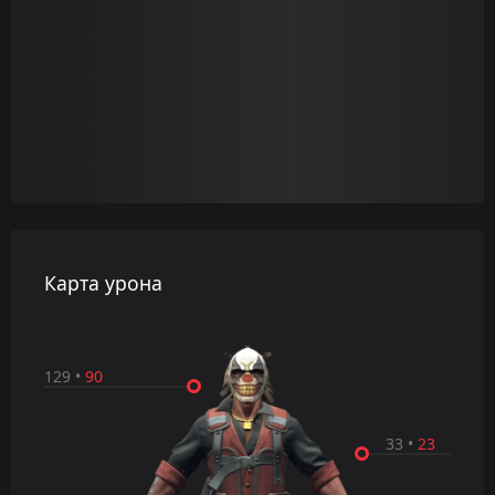
Карта урона
129
•
90
33
•
23