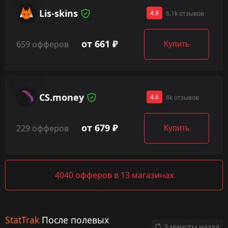
Lis-skins
4.9
6.1k отзывов
от 661 ₽
659 офферов
Купить
CS.money
4.6
8k отзывов
от 679 ₽
229 офферов
Купить
4040 офферов в 13 магазинах
StatTrak
После полевых
3 минуты назад