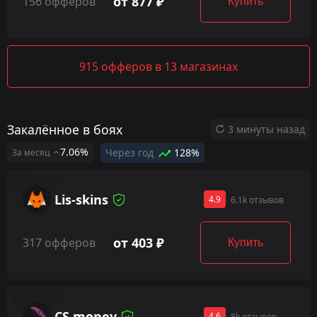
от 877 ₽
156 офферов
Купить
915 офферов в 13 магазинах
Закалённое в боях
3 минуты назад
7.06%
Через год
128%
За месяц
Lis-skins
4.9
6.1k отзывов
от 403 ₽
317 офферов
Купить
CS.money
4.6
8k отзывов