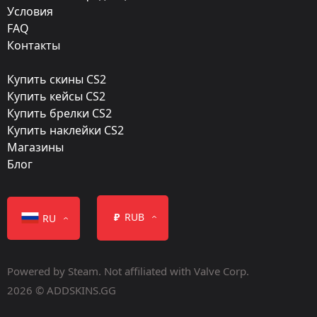
Звездный крейсер
Условия
FAQ
Стиль:
Контакты
Gunsmith
Купить скины CS2
Finish catalog:
Купить кейсы CS2
533
Купить брелки CS2
Купить наклейки CS2
Популярность:
Магазины
90 %
Блог
Дизайнер:
Millenia
₽
RUB
RU
Обновление:
Operation Wildfire
Powered by Steam. Not affiliated with Valve Corp.
Мастерская:
2026 © ADDSKINS.GG
Посмотреть