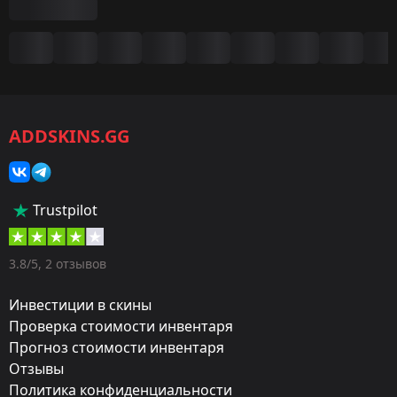
Сводка
Игра:
CS2/CS:GO
ADDSKINS.GG
Категория:
Скины
Тип:
Trustpilot
Штурмовые винтовки
Оружие:
3.8/5, 2 отзывов
M4A4
Инвестиции в скины
Exterior:
Проверка стоимости инвентаря
Прогноз стоимости инвентаря
Прямо с завода
Отзывы
Finish:
Политика конфиденциальности