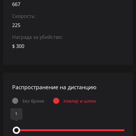
667
Скорость:
225
Награда за убийство:
$ 300
Распространение на дистанцию
Без брони
Кевлар и шлем
1