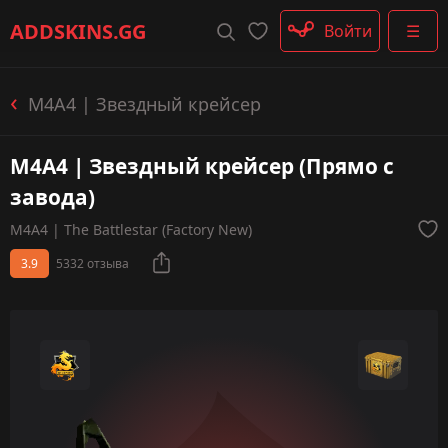
Штурмовые винтовки
ADDSKINS
.GG
Войти
☰
Пистолеты-пулемёты
Дробовики
Пулемёты
M4A4 | Звездный крейсер
Перчатки
Категории
M4A4 | Звездный крейсер (Прямо с
завода)
M4A4 | The Battlestar (Factory New)
3.9
5332 отзыва