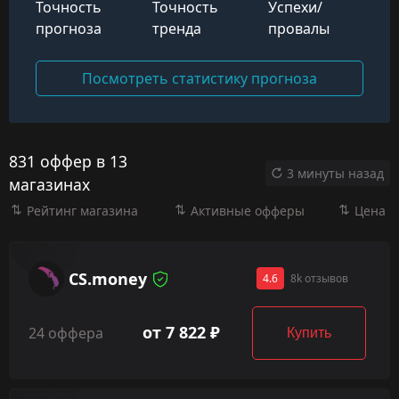
Точность
Точность
Успехи/
прогноза
тренда
провалы
Посмотреть статистику прогноза
831 оффер в 13
3 минуты назад
магазинах
Рейтинг магазина
Активные офферы
Цена
CS.money
4.6
8k отзывов
от 7 822 ₽
24 оффера
Купить