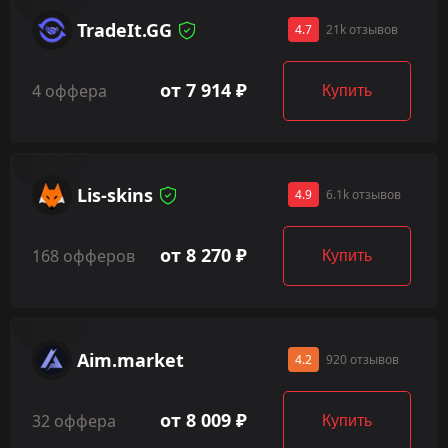
TradeIt.GG
4.7
21k отзывов
от 7 914 ₽
4 оффера
Купить
Lis-skins
4.9
6.1k отзывов
от 8 270 ₽
168 офферов
Купить
Aim.market
4.2
920 отзывов
от 8 009 ₽
32 оффера
Купить