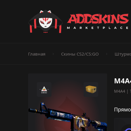
Пистолеты
Ножи
Штурмовые винтовки
Пистолеты-пуле
Дробовики
Пулемёты
Перчатки
Категории
Главная
Скины CS2/CS:GO
Штурмо
M4A
M4A4 | 
Прямо