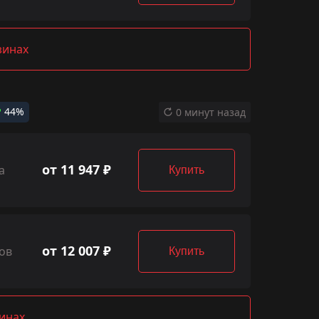
зинах
44%
0 минут назад
от 11 947 ₽
а
Купить
от 12 007 ₽
ов
Купить
зинах