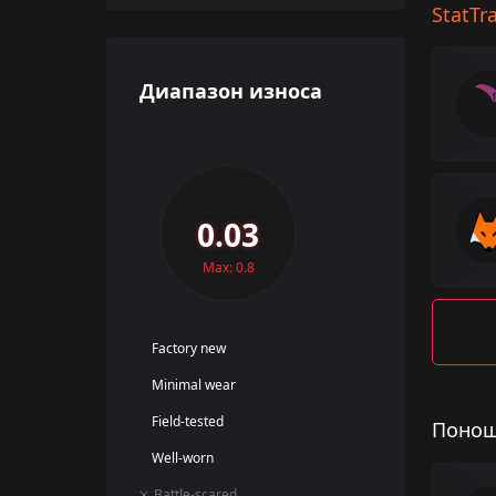
StatTr
Диапазон износа
0.03
Max: 0.8
Factory new
Minimal wear
Field-tested
Понош
Well-worn
Battle-scared