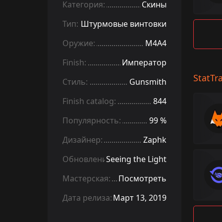
Категория:
Скины
Тип:
Штурмовые винтовки
Оружие:
M4A4
Finish:
Император
StatTr
Стиль:
Gunsmith
Finish catalog:
844
Популярность:
99 %
Дизайнер:
Zaphk
Обновление:
Seeing the Light
Мастерская:
Посмотреть
Дата релиза:
Март 13, 2019