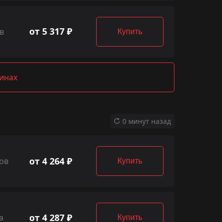
от 5 317 ₽
в
Купить
зинах
0 минут назад
от 4 264 ₽
ов
Купить
от 4 287 ₽
а
Купить