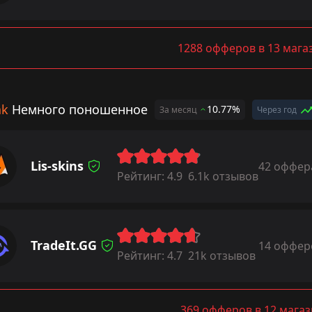
1288 офферов в 13 мага
ak
Немного поношенное
10.77%
За месяц
Через год
Lis-skins
42 оффер
Рейтинг:
4.9
6.1k отзывов
TradeIt.GG
14 оффер
Рейтинг:
4.7
21k отзывов
369 офферов в 12 мага