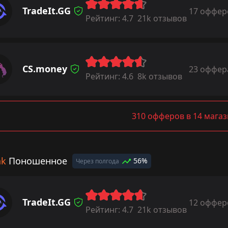
TradeIt.GG
17 оффер
Рейтинг:
4.7
21k отзывов
CS.money
23 оффер
Рейтинг:
4.6
8k отзывов
310 офферов в 14 мага
ak
Поношенное
56%
Через полгода
TradeIt.GG
12 оффер
Рейтинг:
4.7
21k отзывов