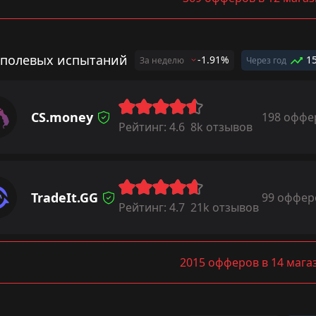
 полевых испытаний
-1.91%
1
За неделю
Через год
CS.money
198 оффе
Рейтинг:
4.6
8k отзывов
TradeIt.GG
99 оффер
Рейтинг:
4.7
21k отзывов
2015 офферов в 14 мага