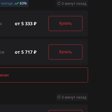
63%
0 минут назад
 полгода
от 5 333 ₽
а
Купить
от 5 717 ₽
ов
Купить
зинах
0 минут назад