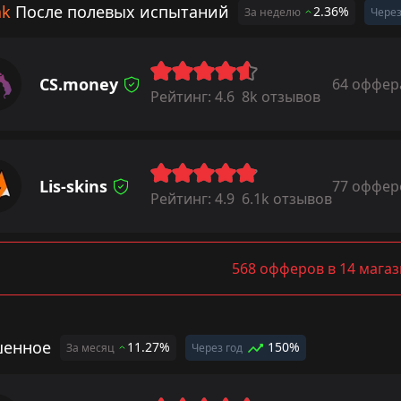
ak
После полевых испытаний
2.36%
За неделю
Через
CS.money
64 оффер
Рейтинг:
4.6
8k отзывов
Lis-skins
77 оффер
Рейтинг:
4.9
6.1k отзывов
568 офферов в 14 мага
енное
11.27%
150%
За месяц
Через год