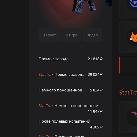
В steam
В игре
Видео
Прямо с завода
21 818 ₽
StatTrak
Прямо с завода
29 024 ₽
Немного поношенное
5 834 ₽
StatTr
StatTrak
Немного поношенное
11 947 ₽
После полевых испытаний
4 389 ₽
StatTrak
После полевых