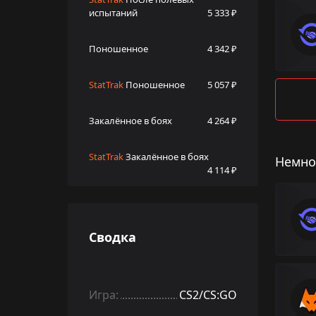
испытаний
5 333 ₽
Поношенное
4 342 ₽
StatTrak
Поношенное
5 057 ₽
Закалённое в боях
4 264 ₽
StatTrak
Закалённое в боях
Немно
4 114 ₽
Сводка
Игра:
CS2/CS:GO