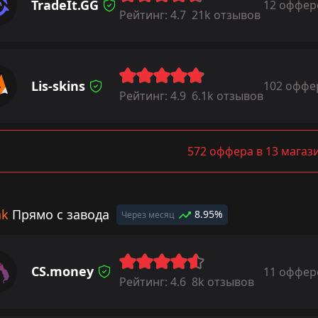
TradeIt.GG
12 оффер
Рейтинг:
4.7
21k отзывов
Lis-skins
102 оффе
Рейтинг:
4.9
6.1k отзывов
572 оффера в 13 магаз
ak
Прямо с завода
8.95%
Через месяц
CS.money
11 оффер
Рейтинг:
4.6
8k отзывов