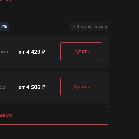
57%
0 минут назад
от 4 420 ₽
ров
Купить
от 4 506 ₽
ов
Купить
зинах