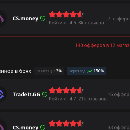
CS.money
7 офферо
Рейтинг:
4.6
8k отзывов
140 офферов в 12 мага
ённое в боях
3%
150%
За месяц
Через год
TradeIt.GG
16 оффер
Рейтинг:
4.7
21k отзывов
CS.money
33 оффер