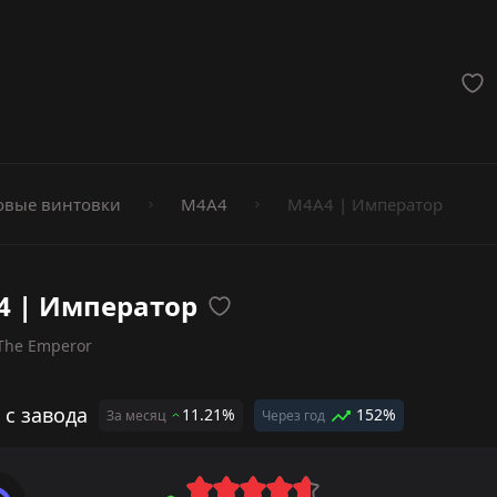
мёты
вые винтовки
M4A4
M4A4 | Император
4 | Император
The Emperor
 с завода
11.21%
152%
За месяц
Через год