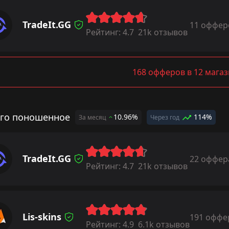
TradeIt.GG
11 оффер
Рейтинг:
4.7
21k отзывов
168 офферов в 12 мага
го поношенное
10.96%
114%
За месяц
Через год
TradeIt.GG
22 оффер
Рейтинг:
4.7
21k отзывов
Lis-skins
191 оффе
Рейтинг:
4.9
6.1k отзывов