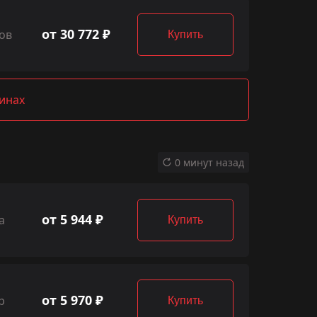
от 30 772 ₽
ов
Купить
зинах
0 минут назад
от 5 944 ₽
а
Купить
от 5 970 ₽
р
Купить