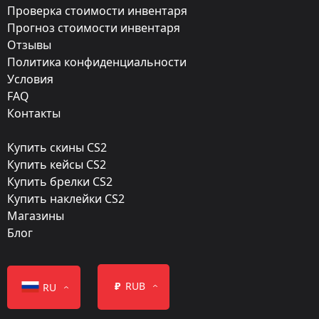
Exterior:
Проверка стоимости инвентаря
Прогноз стоимости инвентаря
Прямо с завода
Отзывы
Finish:
Политика конфиденциальности
Рентген
Условия
FAQ
Стиль:
Контакты
Custom Paint Job
Купить скины CS2
Finish catalog:
Купить кейсы CS2
215
Купить брелки CS2
Купить наклейки CS2
Популярность:
Магазины
90 %
Блог
Дизайнер:
Valve
₽
RUB
RU
Обновление: