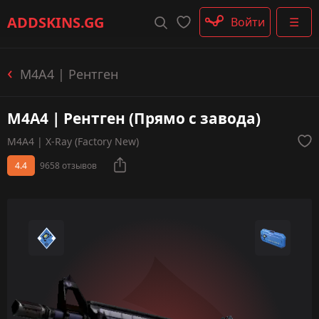
Штурмовые винтовки
ADDSKINS
.GG
Войти
☰
Пистолеты-пулемёты
Дробовики
Пулемёты
M4A4 | Рентген
Перчатки
Категории
M4A4 | Рентген (Прямо с завода)
M4A4 | X-Ray (Factory New)
4.4
9658 отзывов