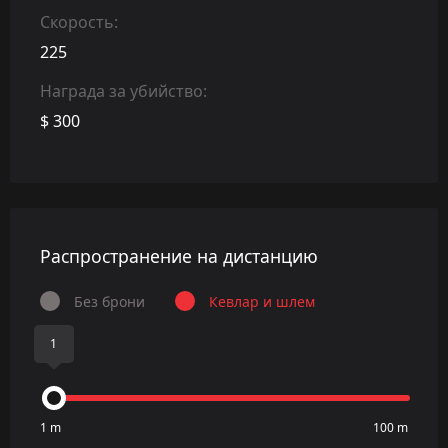
Скорость:
225
Награда за убийство:
$ 300
Распространение на дистанцию
Без брони
Кевлар и шлем
1
1 m
100 m