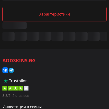
Характеристики
Сводка
Игра:
CS2/CS:GO
ADDSKINS.GG
Категория:
Скины
Тип:
Trustpilot
Штурмовые винтовки
Оружие:
3.8/5, 2 отзывов
M4A4
Инвестиции в скины