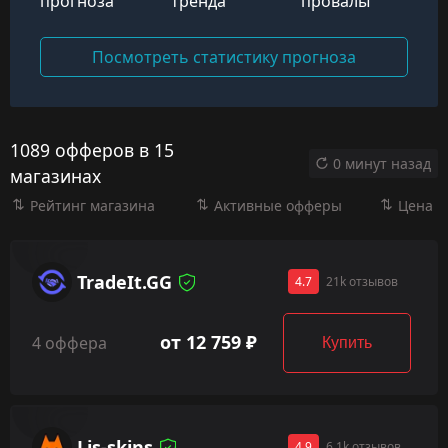
прогноза
тренда
провалы
Посмотреть статистику прогноза
1089 офферов в 15
0 минут назад
магазинах
Рейтинг магазина
Активные офферы
Цена
TradeIt.GG
4.7
21k отзывов
от 12 759 ₽
4 оффера
Купить
Lis-skins
4.9
6.1k отзывов