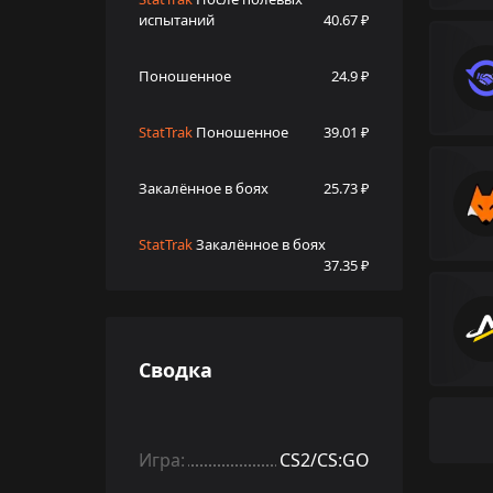
испытаний
40.67 ₽
Поношенное
24.9 ₽
StatTrak
Поношенное
39.01 ₽
Закалённое в боях
25.73 ₽
StatTrak
Закалённое в боях
37.35 ₽
Сводка
Игра:
CS2/CS:GO