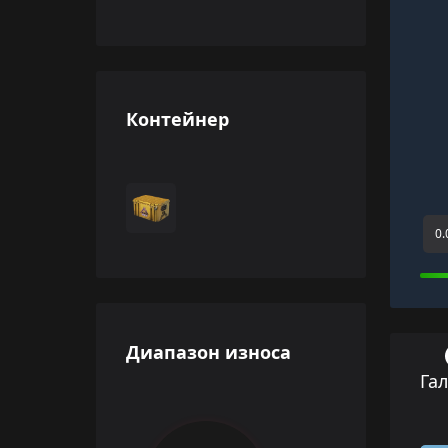
Контейнер
0.
Диапазон износа
Га