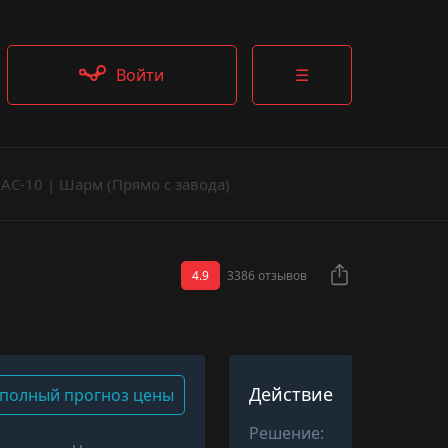
Войти
☰
AC-10 | Шарм (Прямо с завода)
4.9
3386 отзывов
Действие
полный прогноз цены
Решение: