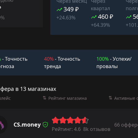
Через месяц
Через
Чере
₽
349 ₽
квартал
полг
460 ₽
5
9%
+24.63%
+64.39%
+101
%
- Точность
40%
- Точность
100%
- Успехи/
гноза
тренда
провалы
фера в 13 магазинах
плейс
Рейтинг магазина
Активные 
CS.money
66 оффер
Рейтинг:
4.6
8k отзывов