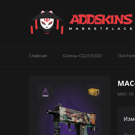
Пистолеты
Ножи
Штурмовые винтовки
Пистолеты-пуле
Дробовики
Пулемёты
Перчатки
Категории
Главная
Скины CS2/CS:GO
Пистол
MAC-
MAC-10 |
Изм
За н