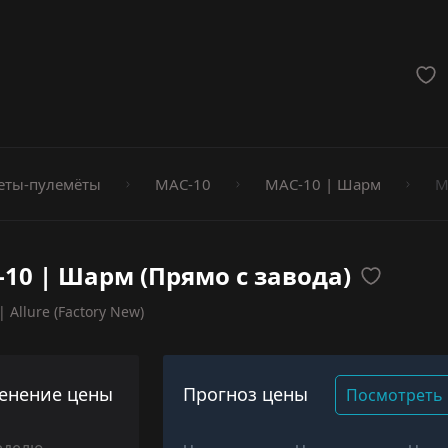
мёты
еты-пулемёты
MAC-10
MAC-10 | Шарм
M
10 | Шарм (Прямо с завода)
 Allure (Factory New)
енение цены
Прогноз цены
Посмотреть 
еделю