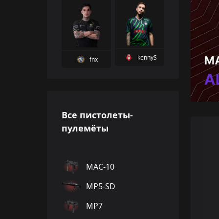
kennyS
fnx
Все пистолеты-
пулемёты
MAC-10
MP5-SD
MP7