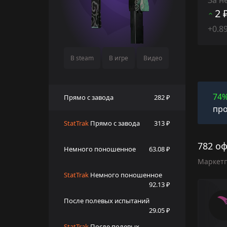
2 
+0.8
В steam
В игре
Видео
74
Прямо с завода
282 ₽
про
StatTrak
Прямо с завода
313 ₽
782 оф
Немного поношенное
63.08 ₽
Маркет
StatTrak
Немного поношенное
92.13 ₽
После полевых испытаний
29.05 ₽
StatTrak
После полевых