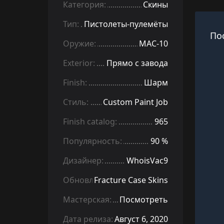
Категория:
Скины
Тип:
Пистолеты-пулемёты
По
Оружие:
MAC-10
Exterior:
Прямо с завода
Finish:
Шарм
Стиль:
Custom Paint Job
Finish catalog:
965
Популярность:
90 %
Дизайнер:
WhoisVac9
Обновление:
Fracture Case Skins
Мастерская:
Посмотреть
Дата релиза:
Август 6, 2020