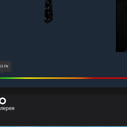
03 FN
ллерея