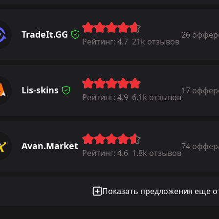
TradeIt.GG
26 оффер
Рейтинг:
4.7
21k отзывов
Lis-skins
17 оффер
Рейтинг:
4.9
6.1k отзывов
Avan.Market
74 оффер
Рейтинг:
4.6
1.8k отзывов
Показать предложения еще от