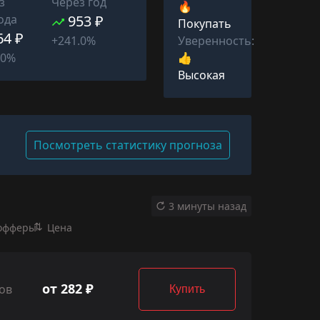
з
Через год
🔥
ода
953 ₽
Покупать
64 ₽
Уверенность:
+241.0%
👍
.0%
Высокая
Посмотреть статистику прогноза
3 минуты назад
офферы
Цена
от 282 ₽
ов
Купить