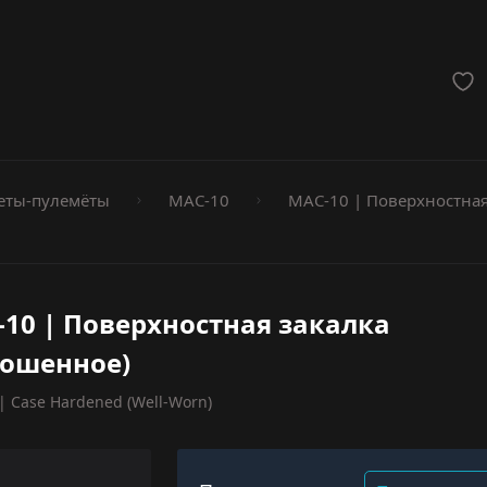
мёты
еты-пулемёты
MAC-10
MAC-10 | Поверхностная
10 | Поверхностная закалка
ношенное)
| Case Hardened (Well-Worn)