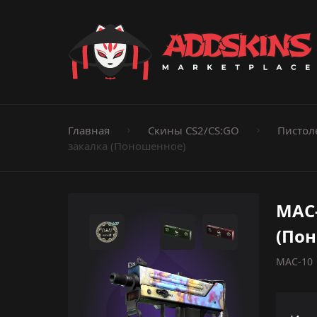
Пистолеты
Ножи
Штурмовые винтовки
Пистолеты-пуле
Дробовики
Пулемёты
Перчатки
Категории
Главная
Скины CS2/CS:GO
Пистол
закалка (Поношенное)
MAC-
(По
MAC-10 