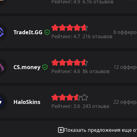
Рейтинг:
4.9
6.1k отзывов
TradeIt.GG
6 офферо
Рейтинг:
4.7
21k отзывов
CS.money
12 оффер
Рейтинг:
4.6
8k отзывов
HaloSkins
22 оффер
Рейтинг:
3.6
243 отзыва
Показать предложения еще от