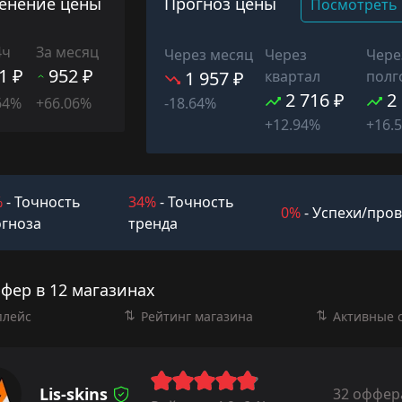
енение цены
Прогноз цены
Посмотреть 
4ч
За месяц
Через месяц
Через
Чере
1 ₽
952 ₽
1 957 ₽
квартал
полг
2 716 ₽
2
64%
+66.06%
-18.64%
+12.94%
+16.
%
- Точность
34%
- Точность
0%
- Успехи/про
гноза
тренда
фер в 12 магазинах
плейс
Рейтинг магазина
Активные 
Lis-skins
32 оффер