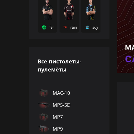
fer
rain
sdy
Все пистолеты-
пулемёты
MAC-10
MP5-SD
MP7
MP9