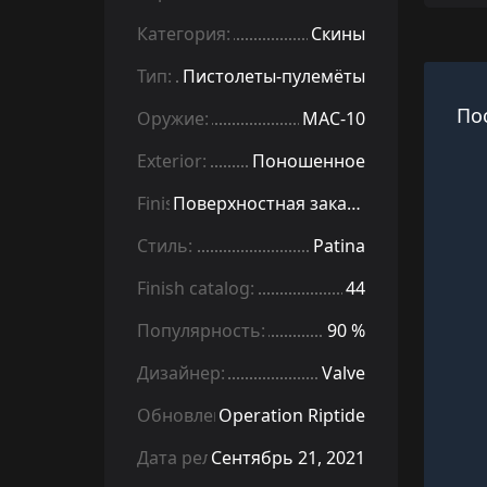
Категория:
Скины
Тип:
Пистолеты-пулемёты
По
Оружие:
MAC-10
Exterior:
Поношенное
Finish:
Поверхностная закалка
Стиль:
Patina
Finish catalog:
44
Популярность:
90 %
Дизайнер:
Valve
Обновление:
Operation Riptide
Дата релиза:
Сентябрь 21, 2021