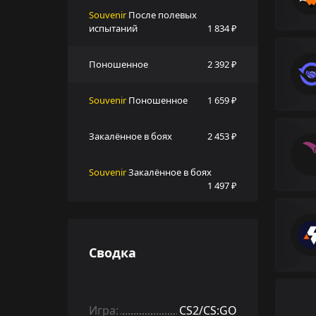
Souvenir
После полевых
испытаний
1 834 ₽
Поношенное
2 392 ₽
Souvenir
Поношенное
1 659 ₽
Закалённое в боях
2 453 ₽
Souvenir
Закалённое в боях
1 497 ₽
Сводка
Игра:
CS2/CS:GO