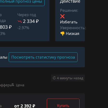
Действие
полный прогноз цены
Решение:
з
Через год
❌
ода
2 334 ₽
Избегать
 803 ₽
Уверенность:
-2.97%
👎 Низкая
53%
валы
Посмотреть статистику прогноза
4 минуты назад
офферы
Цена
от 2 392 ₽
а
Купить