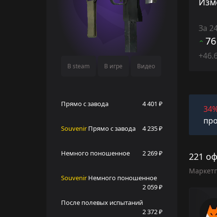
Изм
За 2
76
+46.
В steam
В игре
Видео
Прямо с завода
4 401 ₽
34
про
Souvenir
Прямо с завода
4 235 ₽
Немного поношенное
2 269 ₽
221 оф
Маркет
Souvenir
Немного поношенное
2 059 ₽
После полевых испытаний
2 372 ₽