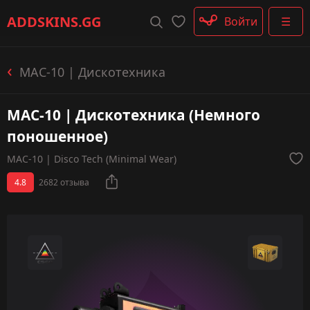
Штурмовые винтовки
ADDSKINS
.GG
Войти
☰
Пистолеты-пулемёты
Дробовики
Пулемёты
MAC-10 | Дискотехника
Перчатки
Категории
MAC-10 | Дискотехника (Немного
поношенное)
MAC-10 | Disco Tech (Minimal Wear)
4.8
2682 отзыва