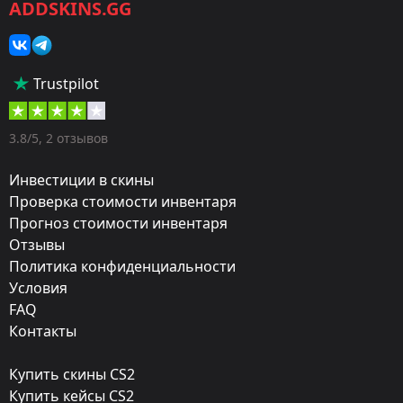
ADDSKINS.GG
Категория:
Скины
Тип:
Trustpilot
Пистолеты-пулемёты
Оружие:
3.8/5, 2 отзывов
MAC-10
Инвестиции в скины
Exterior:
Проверка стоимости инвентаря
Прогноз стоимости инвентаря
Немного поношенное
Отзывы
Finish:
Политика конфиденциальности
Дискотехника
Условия
FAQ
Стиль:
Контакты
Custom Paint Job
Купить скины CS2
Finish catalog:
Купить кейсы CS2