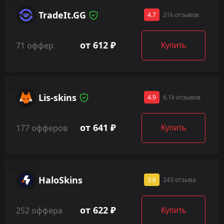
TradeIt.GG
4.7
21k отзывов
от 612 ₽
71 оффер
Купить
Lis-skins
4.9
6.1k отзывов
от 641 ₽
177 офферов
Купить
HaloSkins
3.6
243 отзыва
от 622 ₽
252 оффера
Купить