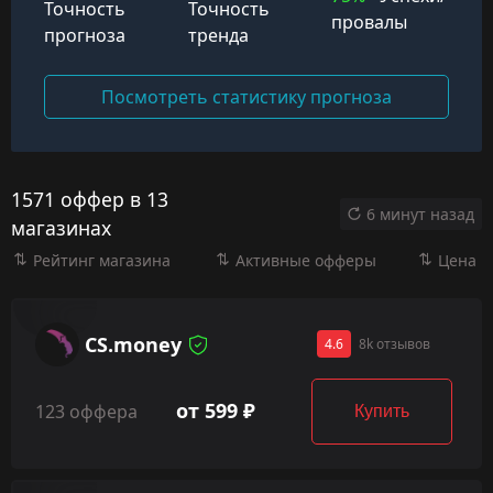
Точность
Точность
провалы
прогноза
тренда
Посмотреть статистику прогноза
1571 оффер в 13
6 минут назад
магазинах
Рейтинг магазина
Активные офферы
Цена
CS.money
4.6
8k отзывов
от 599 ₽
123 оффера
Купить