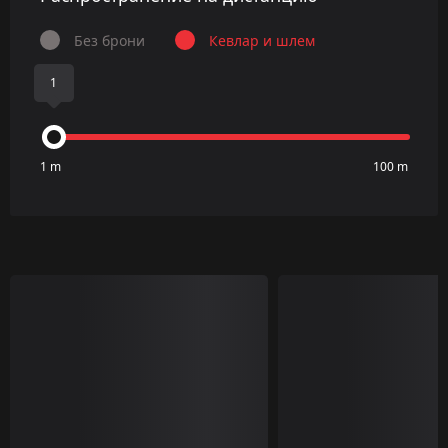
Без брони
Кевлар и шлем
1
1 m
100 m