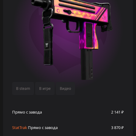
В steam
В игре
Видео
Прямо с завода
2 141 ₽
StatTrak
Прямо с завода
3 870 ₽