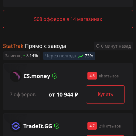
508 офферов в 14 магазинах
StatTrak
Прямо с завода
0 минут назад
7.14%
Через полгода
73%
За месяц
CS.money
4.6
8k отзывов
от 10 944 ₽
7 офферов
Купить
TradeIt.GG
4.7
21k отзывов