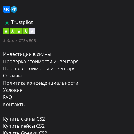
Скины
Тип:
Trustpilot
Пистолеты-пулемёты
Оружие:
3.8/5, 2 отзывов
MAC-10
Инвестиции в скины
Finish:
Проверка стоимости инвентаря
Прогноз стоимости инвентаря
Неоновый гонщик
Отзывы
Стиль:
Политика конфиденциальности
Custom Paint Job
Условия
FAQ
Finish catalog:
Контакты
433
Купить скины CS2
Популярность:
Купить кейсы CS2
95 %
Купить брелки CS2