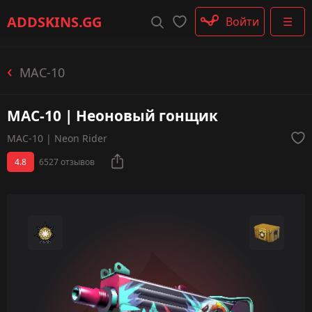
Штурмовые винтовки
ADDSKINS
.GG
Войти
☰
Пистолеты-пулемёты
Дробовики
Пулемёты
MAC-10
Перчатки
Категории
MAC-10 | Неоновый гонщик
MAC-10 | Neon Rider
4.8
6527 отзывов