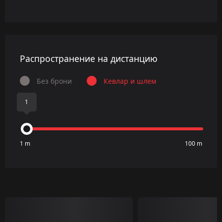
Распространение на дистанцию
Без брони
Кевлар и шлем
1
1 m
100 m