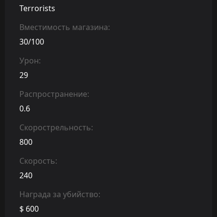
Terrorists
Вместимость магазина:
30/100
Урон:
29
Распространение:
0.6
Скорострельность:
800
Скорость:
240
Награда за убийство:
$ 600