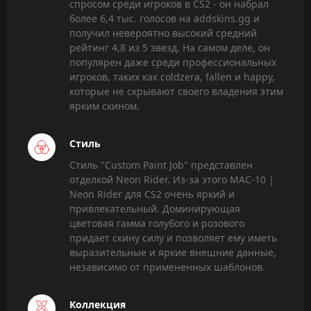
спросом среди игроков в CS2 - он набрал
более 6,4 тыс. голосов на addskins.gg и
получил невероятно высокий средний
рейтинг 4,8 из 5 звезд. На самом деле, он
популярен даже среди профессиональных
игроков, таких как coldzera, fallen и happy,
которые не скрывают своего владения этим
ярким скином.
Стиль
Стиль "Custom Paint Job" представлен
отделкой Neon Rider. Из-за этого MAC-10 |
Neon Rider для CS2 очень яркий и
привлекательный. Доминирующая
цветовая гамма голубого и розового
придает скину силу и позволяет ему иметь
выразительные и яркие внешние данные,
независимо от примененных шаблонов.
Коллекция