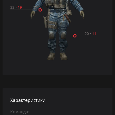
33
•
19
20
•
11
Характеристики
Команда: