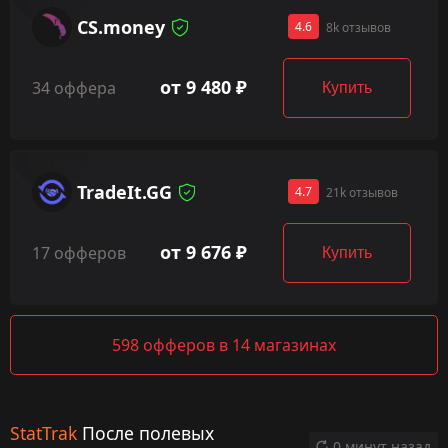
CS.money
4.6
8k отзывов
от 9 480 ₽
34 оффера
Купить
TradeIt.GG
4.7
21k отзывов
от 9 676 ₽
17 офферов
Купить
598 офферов в 14 магазинах
StatTrak
После полевых
0 минут назад