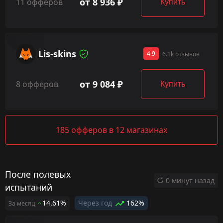
от 8 936 ₽
11 офферов
Купить
Lis-skins
4.9
6.1k отзывов
от 9 084 ₽
8 офферов
Купить
185 офферов в 12 магазинах
После полевых
0 минут назад
испытаний
14.61%
Через год
162%
За месяц