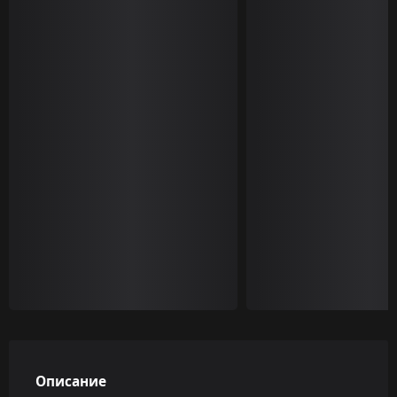
Описание