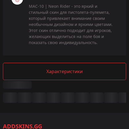
MAC-10 | Neon Rider - это яркий и
стильный скин для пистолета-пулемета,
который привлекает внимание своим
необычным дизайном и яркими цветами.
Этот скин отлично подходит для игроков,
желающих выделиться на поле боя и
показать свою индивидуальность.
Характеристики
Сводка
Игра:
CS2/CS:GO
ADDSKINS.GG
Категория: