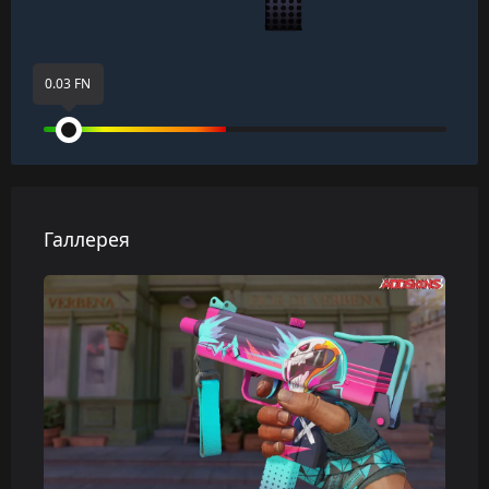
0.03 FN
Галлерея