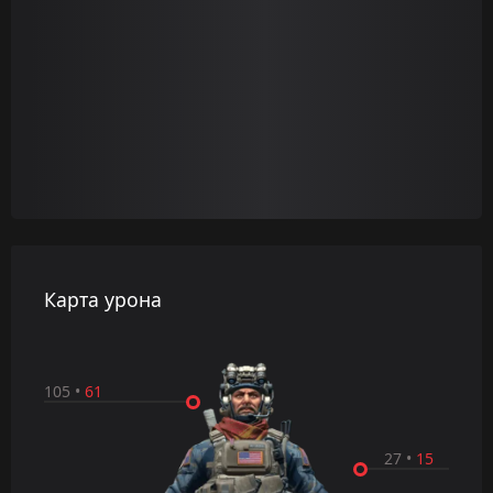
Карта урона
105
•
61
27
•
15