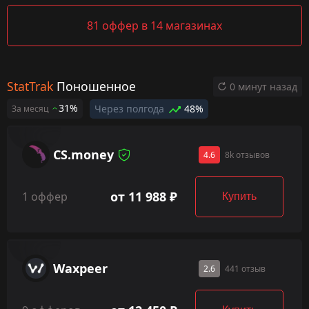
81 оффер в 14 магазинах
StatTrak
Поношенное
0 минут назад
31%
Через полгода
48%
За месяц
CS.money
4.6
8k отзывов
от 11 988 ₽
1 оффер
Купить
Waxpeer
2.6
441 отзыв