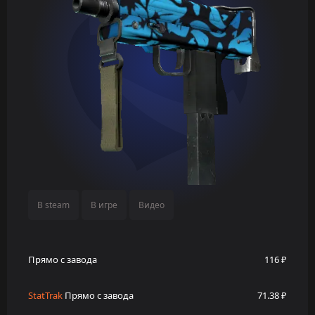
В steam
В игре
Видео
Прямо с завода
116 ₽
StatTrak
Прямо с завода
71.38 ₽