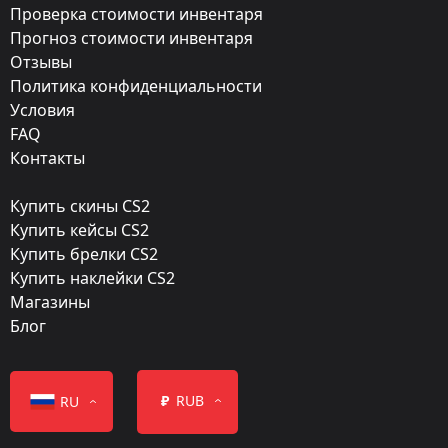
Exterior:
Проверка стоимости инвентаря
Прогноз стоимости инвентаря
Немного поношенное
Отзывы
Finish:
Политика конфиденциальности
Океанские мотивы
Условия
FAQ
Стиль:
Контакты
Anodized Multicolored
Купить скины CS2
Finish catalog:
Купить кейсы CS2
682
Купить брелки CS2
Купить наклейки CS2
Популярность:
Магазины
85 %
Блог
Дизайнер:
Hollandje
₽
RUB
RU
Обновление: