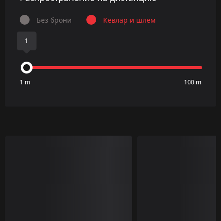
Без брони
Кевлар и шлем
1
1 m
100 m