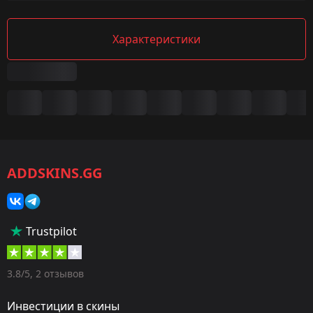
Характеристики
Сводка
Игра:
CS2/CS:GO
ADDSKINS.GG
Категория:
Скины
Тип:
Trustpilot
Пистолеты-пулемёты
Оружие:
3.8/5, 2 отзывов
MAC-10
Инвестиции в скины