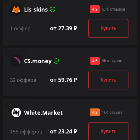
Lis-skins
4.9
6.1k отзывов
от 27.39 ₽
1 оффер
Купить
CS.money
4.6
8k отзывов
от 59.76 ₽
32 оффера
Купить
White.Market
4.3
164 отзыва
от 23.24 ₽
155 офферов
Купить