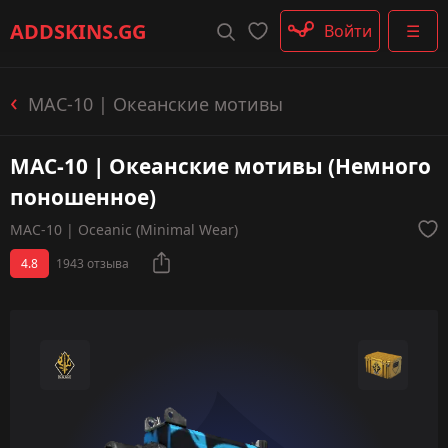
Штурмовые винтовки
ADDSKINS
.GG
Войти
☰
Пистолеты-пулемёты
Дробовики
Пулемёты
MAC-10 | Океанские мотивы
Перчатки
Категории
MAC-10 | Океанские мотивы (Немного
поношенное)
MAC-10 | Oceanic (Minimal Wear)
4.8
1943 отзыва