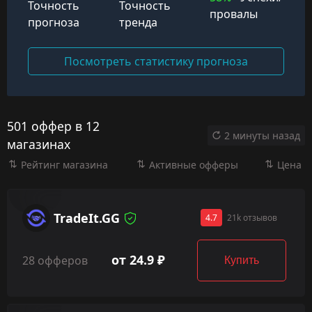
Точность
Точность
провалы
прогноза
тренда
Посмотреть статистику прогноза
501 оффер в 12
2 минуты назад
магазинах
Рейтинг магазина
Активные офферы
Цена
TradeIt.GG
4.7
21k отзывов
от 24.9 ₽
28 офферов
Купить