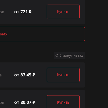
от 721 ₽
ов
Купить
инах
5 минут назад
от 87.45 ₽
а
Купить
от 89.07 ₽
ов
Купить