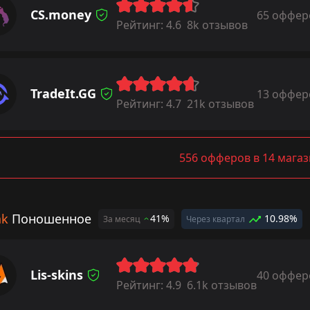
CS.money
65 оффер
Рейтинг:
4.6
8k отзывов
TradeIt.GG
13 оффер
Рейтинг:
4.7
21k отзывов
556 офферов в 14 мага
ak
Поношенное
41%
10.98%
За месяц
Через квартал
Lis-skins
40 оффер
Рейтинг:
4.9
6.1k отзывов