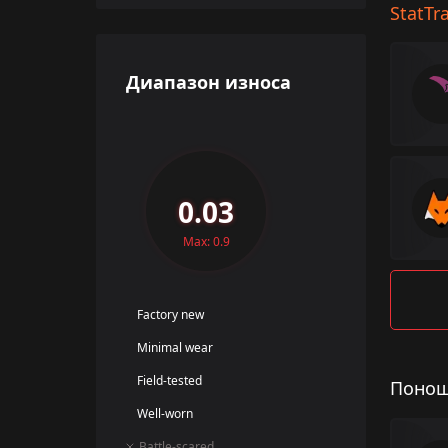
StatTr
Диапазон износа
0.03
Max: 0.9
Factory new
Minimal wear
Field-tested
Понош
Well-worn
Battle-scared