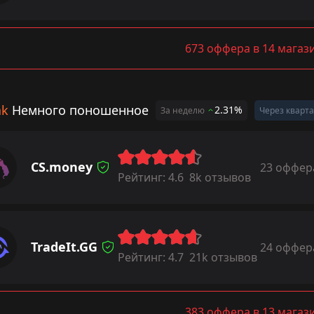
673 оффера в 14 магаз
ak
Немного поношенное
2.31%
За неделю
Через кварт
CS.money
23 оффер
Рейтинг:
4.6
8k отзывов
TradeIt.GG
24 оффер
Рейтинг:
4.7
21k отзывов
383 оффера в 13 магаз