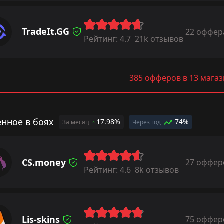
TradeIt.GG
22 оффер
Рейтинг:
4.7
21k отзывов
385 офферов в 13 мага
ённое в боях
17.98%
74%
За месяц
Через год
CS.money
27 оффер
Рейтинг:
4.6
8k отзывов
Lis-skins
75 оффер