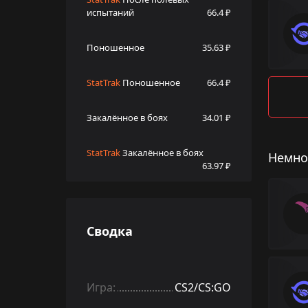
испытаний
66.4 ₽
Поношенное
35.63 ₽
StatTrak
Поношенное
66.4 ₽
Закалённое в боях
34.01 ₽
StatTrak
Закалённое в боях
Немно
63.97 ₽
Сводка
Игра:
CS2/CS:GO