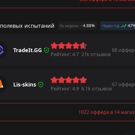
 полевых испытаний
4.88%
47
За неделю
Через год
TradeIt.GG
68 оффер
Рейтинг:
4.7
21k отзывов
Lis-skins
67 оффер
Рейтинг:
4.9
6.1k отзывов
1022 оффера в 14 мага