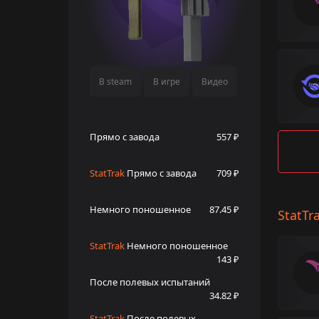
В steam
В игре
Видео
Прямо с завода
557 ₽
StatTrak
Прямо с завода
709 ₽
Немного поношенное
87.45 ₽
StatTr
StatTrak
Немного поношенное
143 ₽
После полевых испытаний
34.82 ₽
StatTrak
После полевых