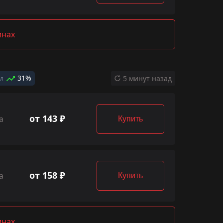
инах
31%
5 минут назад
ал
от 143 ₽
а
Купить
от 158 ₽
а
Купить
инах