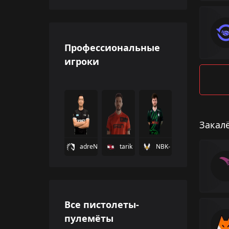
Профессиональные
игроки
Закал
adreN
tarik
NBK-
Все пистолеты-
пулемёты