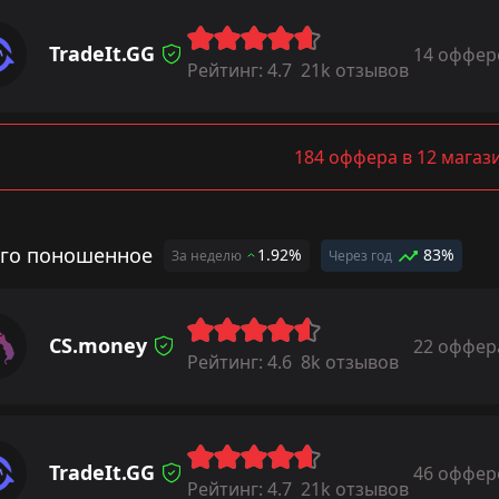
TradeIt.GG
14 оффер
Рейтинг:
4.7
21k отзывов
184 оффера в 12 магаз
го поношенное
1.92%
83%
За неделю
Через год
CS.money
22 оффер
Рейтинг:
4.6
8k отзывов
TradeIt.GG
46 оффер
Рейтинг:
4.7
21k отзывов