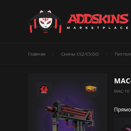
Пистолеты
Ножи
Штурмовые винтовки
Пистолеты-пуле
Дробовики
Пулемёты
Перчатки
Категории
Главная
Скины CS2/CS:GO
Пистол
MAC-
MAC-10 
Прямо