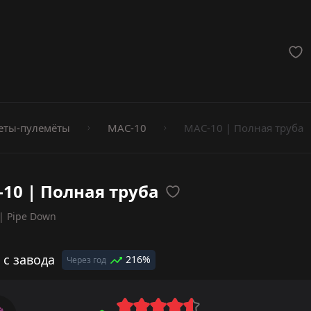
мёты
еты-пулемёты
MAC-10
MAC-10 | Полная труба
10 | Полная труба
| Pipe Down
 с завода
216%
Через год