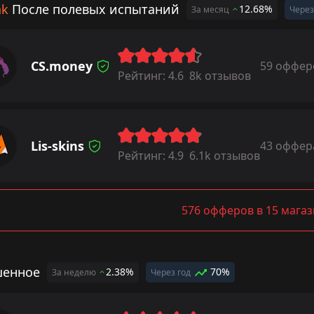
ak
После полевых испытаний
12.68%
За месяц
Через
CS.money
59 оффер
Рейтинг:
4.6
8k отзывов
Lis-skins
43 оффер
Рейтинг:
4.9
6.1k отзывов
576 офферов в 15 мага
енное
2.38%
70%
За неделю
Через год