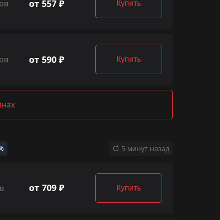
от 557 ₽
ов
Купить
от 590 ₽
ов
Купить
инах
%
5 минут назад
от 709 ₽
в
Купить