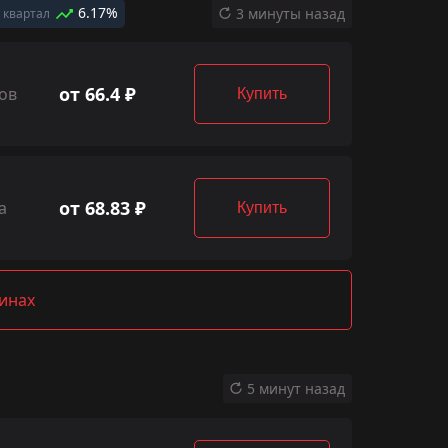
6.17%
3 минуты назад
 квартал
от 66.4 ₽
ов
Купить
от 68.83 ₽
а
Купить
зинах
5 минут назад