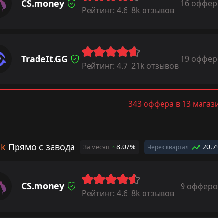
CS.money
16 оффер
Рейтинг:
4.6
8k отзывов
TradeIt.GG
19 оффер
Рейтинг:
4.7
21k отзывов
343 оффера в 13 магаз
ak
Прямо с завода
8.07%
20.7
За месяц
Через квартал
CS.money
9 офферо
Рейтинг:
4.6
8k отзывов