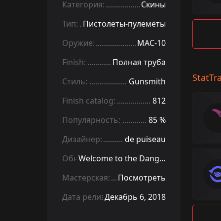
Категория:
Скины
Тип:
Пистолеты-пулемёты
Оружие:
MAC-10
Finish:
Полная труба
StatTr
Стиль:
Gunsmith
Finish catalog:
812
Популярность:
85 %
Дизайнер:
de puiseau
Обновление:
Welcome to the Danger Zone
Мастерская:
Посмотреть
Дата релиза:
Декабрь 6, 2018