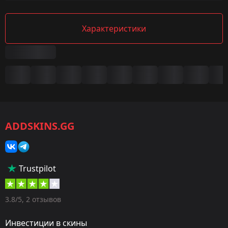
Характеристики
Сводка
Игра:
CS2/CS:GO
ADDSKINS.GG
Категория:
Скины
Тип:
Trustpilot
Пистолеты-пулемёты
Оружие:
3.8/5, 2 отзывов
MAC-10
Инвестиции в скины