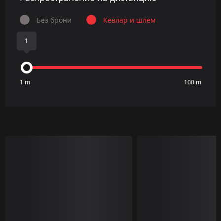
Без брони
Кевлар и шлем
1
1 m
100 m