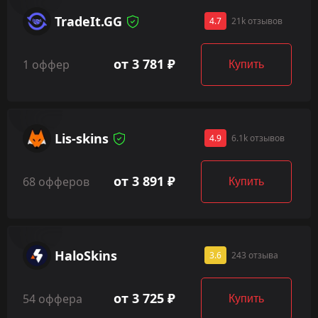
TradeIt.GG
4.7
21k отзывов
от 3 781 ₽
1 оффер
Купить
Lis-skins
4.9
6.1k отзывов
от 3 891 ₽
68 офферов
Купить
HaloSkins
3.6
243 отзыва
от 3 725 ₽
54 оффера
Купить