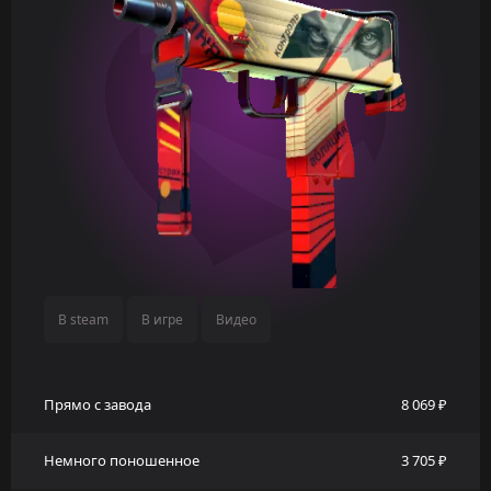
В steam
В игре
Видео
Прямо с завода
8 069 ₽
Немного поношенное
3 705 ₽