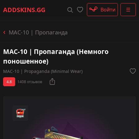
Штурмовые винтовки
ADDSKINS
.GG
Войти
☰
Пистолеты-пулемёты
Дробовики
Пулемёты
MAC-10 | Пропаганда
Перчатки
Категории
MAC-10 | Пропаганда (Немного
поношенное)
MAC-10 | Propaganda (Minimal Wear)
4.8
1408 отзывов