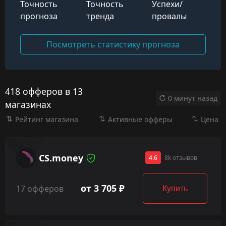
Точность
Точность
Успехи/
прогноза
тренда
провалы
Посмотреть статистику прогноза
418 офферов в 13
0 минут назад
магазинах
Рейтинг магазина
Активные офферы
Цена
CS.money
4.6
8k отзывов
от 3 705 ₽
17 офферов
Купить