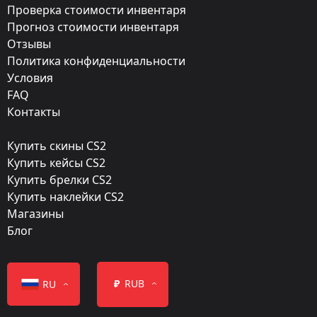
Exterior:
Проверка стоимости инвентаря
Прогноз стоимости инвентаря
Немного поношенное
Отзывы
Finish:
Политика конфиденциальности
Пропаганда
Условия
FAQ
Стиль:
Контакты
Custom Paint Job
Купить скины CS2
Finish catalog:
Купить кейсы CS2
1067
Купить брелки CS2
Купить наклейки CS2
Популярность:
Магазины
90 %
Блог
Дизайнер:
Valve
₽
RUB
RU
Обновление: