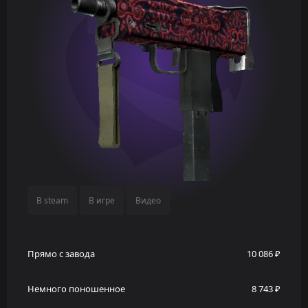
В steam
В игре
Видео
Прямо с завода
10 086 ₽
Немного поношенное
8 743 ₽