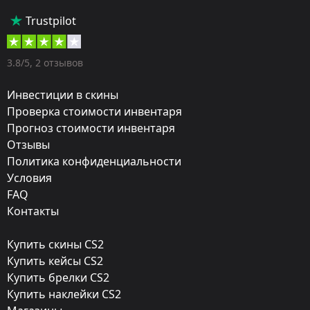
Тип:
Trustpilot
Пистолеты-пулемёты
Оружие:
3.8/5, 2 отзывов
MAC-10
Инвестиции в скины
Exterior:
Проверка стоимости инвентаря
Прогноз стоимости инвентаря
Поношенное
Отзывы
Finish:
Политика конфиденциальности
Красная филигрань
Условия
FAQ
Стиль:
Контакты
Anodized Multicolored
Купить скины CS2
Finish catalog:
Купить кейсы CS2
742
Купить брелки CS2
Купить наклейки CS2
Популярность: