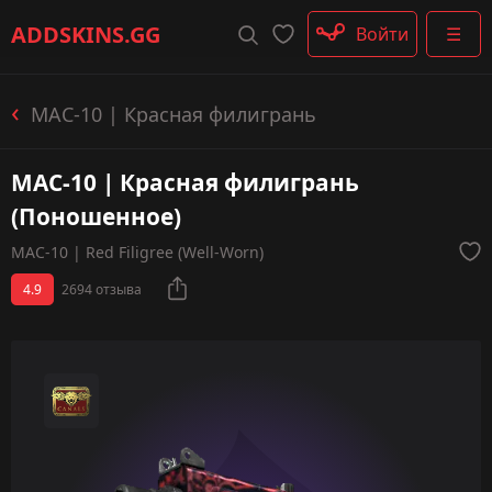
Штурмовые винтовки
ADDSKINS
.GG
Войти
☰
Пистолеты-пулемёты
Дробовики
Пулемёты
MAC-10 | Красная филигрань
Перчатки
Категории
MAC-10 | Красная филигрань
(Поношенное)
MAC-10 | Red Filigree (Well-Worn)
4.9
2694 отзыва