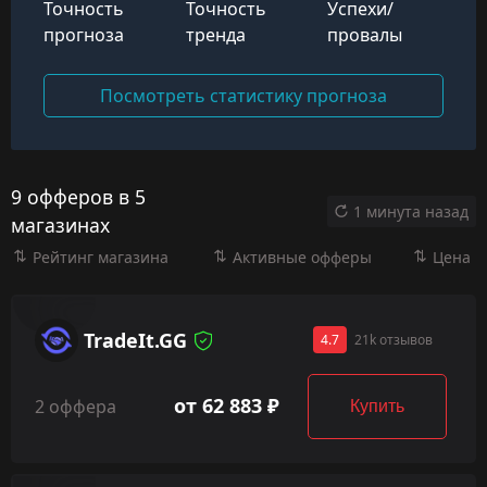
Точность
Точность
Успехи/
прогноза
тренда
провалы
Посмотреть статистику прогноза
9 офферов в 5
1 минута назад
магазинах
Рейтинг магазина
Активные офферы
Цена
TradeIt.GG
4.7
21k отзывов
от 62 883 ₽
2 оффера
Купить