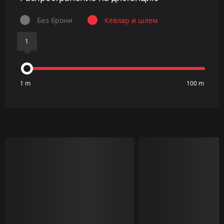
Без брони
Кевлар и шлем
1
1 m
100 m