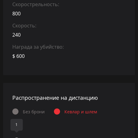
Скорострельность:
800
Скорость:
240
Награда за убийство:
$ 600
Распространение на дистанцию
Без брони
Кевлар и шлем
1