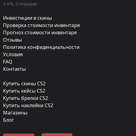
Оружие:
3.8/5, 2 отзывов
MAC-10
Инвестиции в скины
Finish:
Проверка стоимости инвентаря
Прогноз стоимости инвентаря
Пиксельный камуфляж «Город»
Отзывы
Стиль:
Политика конфиденциальности
Hydrographic
Условия
FAQ
Finish catalog:
Контакты
17
Купить скины CS2
Популярность:
Купить кейсы CS2
75 %
Купить брелки CS2
Купить наклейки CS2
Дизайнер:
Магазины
Valve
Блог
Обновление: