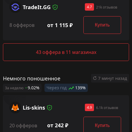
TradeIt.GG
4.7
21k отзывов
от 1 115 ₽
8 офферов
Купить
43 оффера в 11 магазинах
Немного поношенное
7 минут назад
9.02%
Через год
139%
За неделю
Lis-skins
4.9
6.1k отзывов
от 242 ₽
20 офферов
Купить