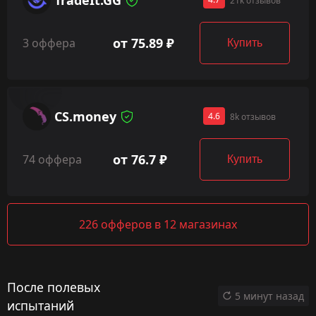
TradeIt.GG
21k отзывов
от 75.89 ₽
3 оффера
Купить
CS.money
4.6
8k отзывов
от 76.7 ₽
74 оффера
Купить
226 офферов в 12 магазинах
После полевых
5 минут назад
испытаний