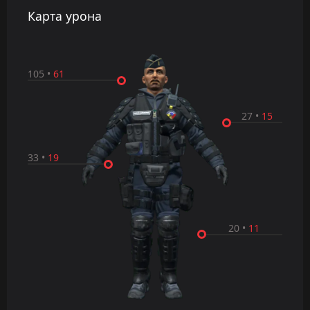
Карта урона
105
•
61
27
•
15
33
•
19
20
•
11