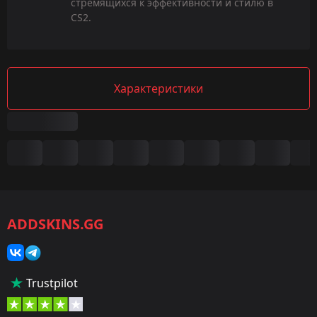
стремящихся к эффективности и стилю в
CS2.
Характеристики
Сводка
Игра:
CS2/CS:GO
ADDSKINS.GG
Категория:
Скины
Тип:
Trustpilot
Пистолеты-пулемёты