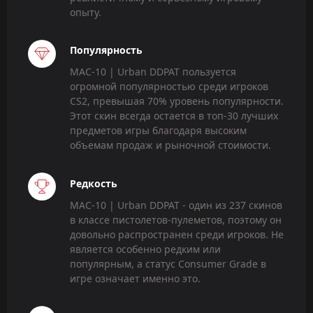
опыту.
Популярность
MAC-10 | Urban DDPAT пользуется
огромной популярностью среди игроков
CS2, превышая 70% уровень популярности.
Этот скин всегда остается в топ-30 лучших
предметов игры благодаря высоким
объемам продаж и рыночной стоимости.
Редкость
MAC-10 | Urban DDPAT - один из 237 скинов
в классе пистолетов-пулеметов, поэтому он
довольно распространен среди игроков. Не
является особенно редким или
популярным, а статус Consumer Grade в
игре означает именно это.