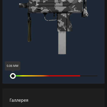
0.06 MW
Галлерея