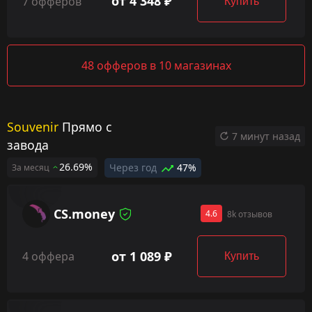
от 4 348 ₽
7 офферов
Купить
48 офферов в 10 магазинах
Souvenir
Прямо с
7 минут назад
завода
26.69%
Через год
47%
За месяц
CS.money
4.6
8k отзывов
от 1 089 ₽
4 оффера
Купить