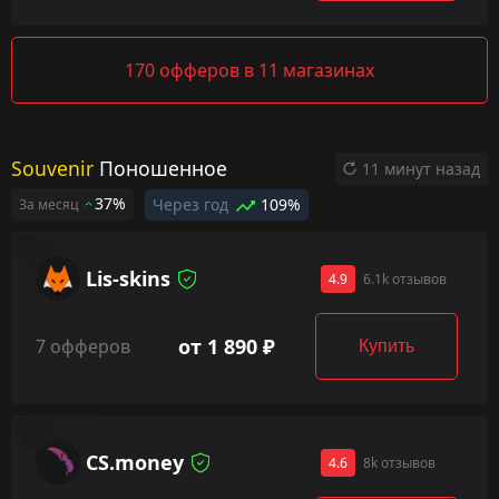
170 офферов в 11 магазинах
Souvenir
Поношенное
11 минут назад
37%
Через год
109%
За месяц
Lis-skins
4.9
6.1k отзывов
от 1 890 ₽
7 офферов
Купить
CS.money
4.6
8k отзывов