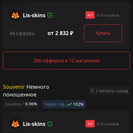
Lis-skins
4.9
6.1k отзывов
от 2 832 ₽
44 оффера
Купить
286 офферов в 12 магазинах
Souvenir
Немного
2 минуты назад
поношенное
6.96%
Через год
102%
За месяц
Lis-skins
4.9
6.1k отзывов