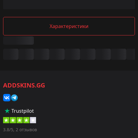
Характеристики
Сводка
Игра:
CS2/CS:GO
ADDSKINS.GG
Категория:
Скины
Тип:
Trustpilot
Дробовики
Оружие:
3.8/5, 2 отзывов
MAG-7