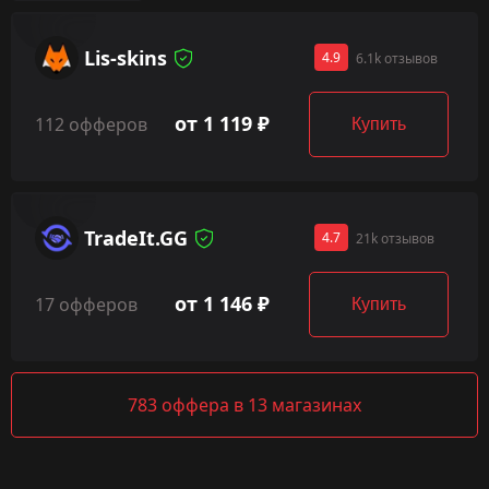
Lis-skins
4.9
6.1k отзывов
от 1 119 ₽
112 офферов
Купить
TradeIt.GG
4.7
21k отзывов
от 1 146 ₽
17 офферов
Купить
783 оффера в 13 магазинах