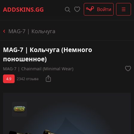
Штурмовые винтовки
ADDSKINS
.GG
Войти
☰
Пистолеты-пулемёты
Дробовики
Пулемёты
MAG-7 | Кольчуга
Перчатки
Категории
MAG-7 | Кольчуга (Немного
поношенное)
MAG-7 | Chainmail (Minimal Wear)
4.9
2342 отзыва