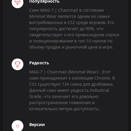
Популярность
Скин MAG-7 | Chainmail в состоянии
Minimal Wear является одним из самых
востребованных в CS2 среди игроков. Его
популярность достигает до 90%, что
свидетельствует о его превосходном спросе
и позиционировании в топ-10 скинов по
объему продаж и рыночной цене в игре.
Редкость
MAG-7 | Chainmail (Minimal Wear) - Этот
скин принадлежит к коллекции Chrome. В
CS2 существует 134 скина для дробовика.
Данный скин имеет редкость Industrial
Grade, что означает его довольно
распространенное появление и
относительно легкую доступность.
Версии