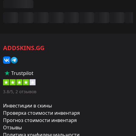
Сводка
Игра:
CS2/CS:GO
ADDSKINS.GG
Категория:
Скины
Тип:
Trustpilot
Дробовики
Оружие:
3.8/5, 2 отзывов
MAG-7
Инвестиции в скины
Exterior:
Проверка стоимости инвентаря
Прогноз стоимости инвентаря
Немного поношенное
Отзывы
Finish:
Политика конфиденциальности