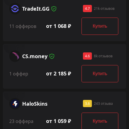
TradeIt.GG
4.7
21k отзывов
от 1 068 ₽
11 офферов
Купить
CS.money
4.6
8k отзывов
от 2 185 ₽
1 оффер
Купить
HaloSkins
3.6
243 отзыва
от 1 059 ₽
23 оффера
Купить