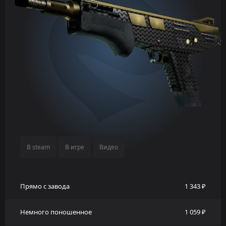
В steam
В игре
Видео
Прямо с завода
1 343 ₽
Немного поношенное
1 059 ₽