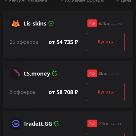
Рейтинг магазина
Активные офферы
Цена
Lis-skins
4.9
6.1k отзывов
от 54 735 ₽
25 офферов
Купить
CS.money
4.6
8k отзывов
от 58 708 ₽
6 офферов
Купить
TradeIt.GG
4.7
21k отзывов