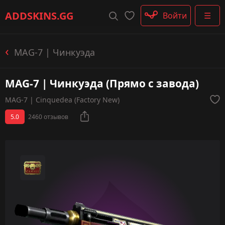
Штурмовые винтовки
ADDSKINS
.GG
Войти
☰
Пистолеты-пулемёты
Дробовики
Пулемёты
MAG-7 | Чинкуэда
Перчатки
Категории
MAG-7 | Чинкуэда (Прямо с завода)
MAG-7 | Cinquedea (Factory New)
5.0
2460 отзывов