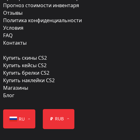
Прогноз стоимости инвентаря
Прямо с завода
Отзывы
Finish:
Политика конфиденциальности
Чинкуэда
Условия
FAQ
Стиль:
Контакты
Gunsmith
Купить скины CS2
Finish catalog:
Купить кейсы CS2
737
Купить брелки CS2
Купить наклейки CS2
Популярность:
Магазины
35 %
Блог
Дизайнер:
Valve
₽
RUB
RU
Обновление:
Operation Shattered Web