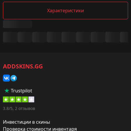
Характеристики
Сводка
Игра:
CS2/CS:GO
ADDSKINS.GG
Категория:
Скины
Тип:
Trustpilot
Дробовики
Оружие:
3.8/5, 2 отзывов
MAG-7
Инвестиции в скины
Exterior:
Проверка стоимости инвентаря