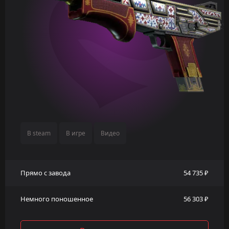
В steam
В игре
Видео
Прямо с завода
54 735 ₽
Немного поношенное
56 303 ₽