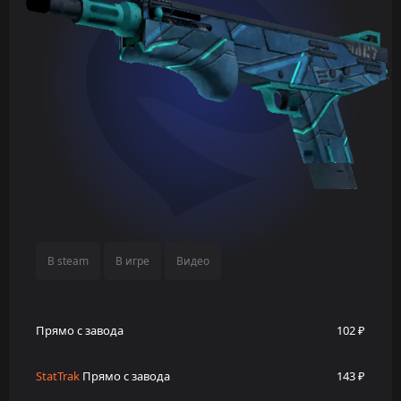
В steam
В игре
Видео
Прямо с завода
102 ₽
StatTrak
Прямо с завода
143 ₽