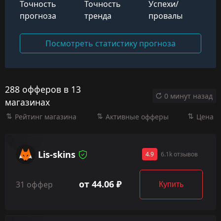
Точность
Точность
Успехи/
прогноза
тренда
провалы
Посмотреть статистику прогноза
288 офферов в 13
0 минут назад
магазинах
Рейтинг магазина
Активные офферы
Цена
Lis-skins
4.9
6.1k отзывов
от 44.06 ₽
31 оффер
Купить