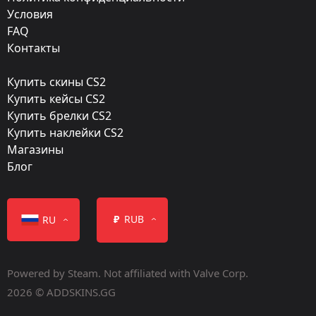
Ядро кобальта
Условия
FAQ
Стиль:
Контакты
Custom Paint Job
Купить скины CS2
Finish catalog:
Купить кейсы CS2
499
Купить брелки CS2
Купить наклейки CS2
Популярность:
Магазины
75 %
Блог
Дизайнер:
PoignantEnvy
₽
RUB
RU
Обновление:
Shadow Boxing
Powered by Steam. Not affiliated with Valve Corp.
Мастерская:
2026 © ADDSKINS.GG
Посмотреть