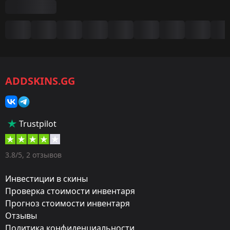
Сводка
Игра:
CS2/CS:GO
ADDSKINS.GG
Категория:
Скины
Тип:
Trustpilot
Дробовики
Оружие:
3.8/5, 2 отзывов
MAG-7
Инвестиции в скины
Exterior:
Проверка стоимости инвентаря
Прогноз стоимости инвентаря
Немного поношенное
Отзывы
Finish:
Политика конфиденциальности