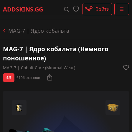
Штурмовые винтовки
ADDSKINS
.GG
Войти
☰
Пистолеты-пулемёты
Дробовики
Пулемёты
MAG-7 | Ядро кобальта
Перчатки
Категории
MAG-7 | Ядро кобальта (Немного
поношенное)
MAG-7 | Cobalt Core (Minimal Wear)
4.5
6106 отзывов