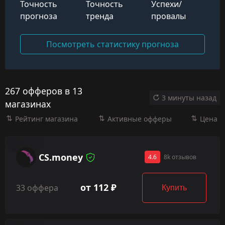
Точность
Точность
Успехи/
прогноза
тренда
провалы
Посмотреть статистику прогноза
267 офферов в 13
3 минуты назад
магазинах
Рейтинг магазина
Активные офферы
Цена
CS.money
4.6
8k отзывов
от 112 ₽
33 оффера
Купить