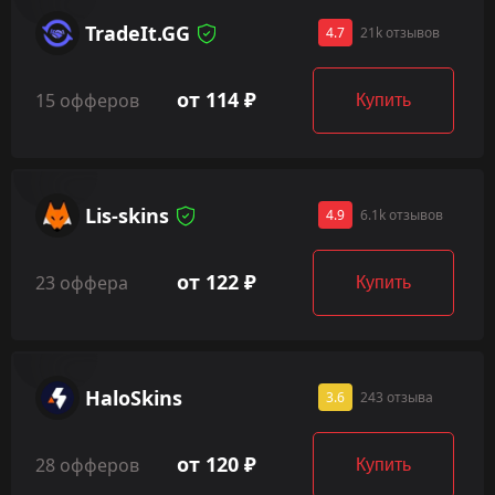
TradeIt.GG
4.7
21k отзывов
от 114 ₽
15 офферов
Купить
Lis-skins
4.9
6.1k отзывов
от 122 ₽
23 оффера
Купить
HaloSkins
3.6
243 отзыва
от 120 ₽
28 офферов
Купить