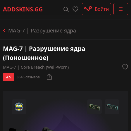
Штурмовые винтовки
ADDSKINS
.GG
Войти
☰
Пистолеты-пулемёты
Дробовики
Пулемёты
MAG-7 | Разрушение ядра
Перчатки
Категории
MAG-7 | Разрушение ядра
(Поношенное)
MAG-7 | Core Breach (Well-Worn)
4.5
3846 отзывов