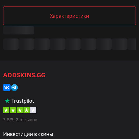
Характеристики
Сводка
Игра:
CS2/CS:GO
ADDSKINS.GG
Категория:
Скины
Тип:
Trustpilot
Дробовики
Оружие:
3.8/5, 2 отзывов
MAG-7
Инвестиции в скины