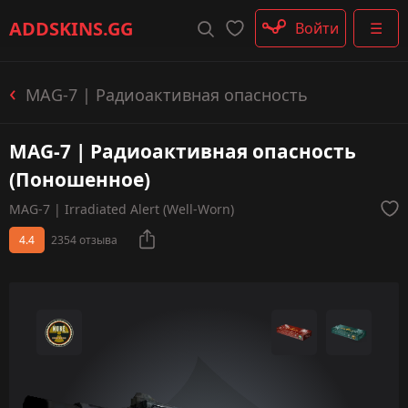
Штурмовые винтовки
ADDSKINS
.GG
Войти
☰
Пистолеты-пулемёты
Дробовики
Пулемёты
MAG-7 | Радиоактивная опасность
Перчатки
Категории
MAG-7 | Радиоактивная опасность
(Поношенное)
MAG-7 | Irradiated Alert (Well-Worn)
4.4
2354 отзыва