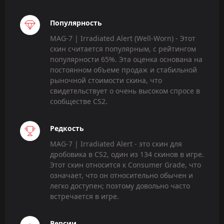
Популярность
MAG-7 | Irradiated Alert (Well-Worn) - Этот
скин считается популярным, с рейтингом
популярности 65%. Эта оценка основана на
постоянном объеме продаж и стабильной
рыночной стоимости скина, что
свидетельствует о очень высоком спросе в
сообществе CS2.
Редкость
MAG-7 | Irradiated Alert - это скин для
дробовика в CS2, один из 134 скинов в игре.
Этот скин относится к Consumer Grade, что
означает, что он относительно обычен и
легко доступен; поэтому довольно часто
встречается в игре.
Версии