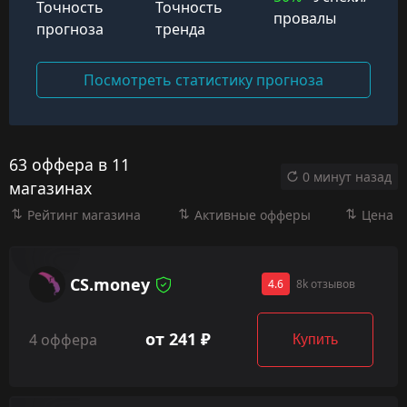
Точность
Точность
провалы
прогноза
тренда
Посмотреть статистику прогноза
63 оффера в 11
0 минут назад
магазинах
Рейтинг магазина
Активные офферы
Цена
CS.money
4.6
8k отзывов
от 241 ₽
4 оффера
Купить