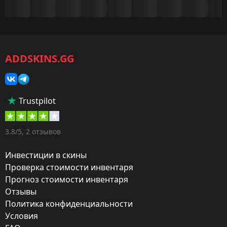
Сводка
Игра:
CS2/CS:GO
ADDSKINS.GG
Категория:
Скины
Тип:
Trustpilot
Дробовики
Оружие:
3.8/5, 2 отзывов
MAG-7
Инвестиции в скины
Exterior:
Проверка стоимости инвентаря
Прогноз стоимости инвентаря
Поношенное
Отзывы
Finish:
Политика конфиденциальности
Радиоактивная опасность
Условия