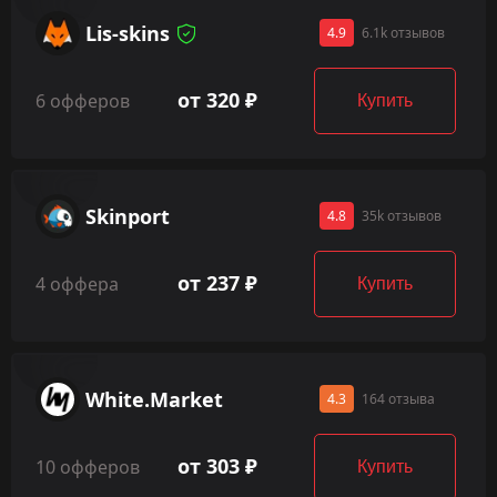
Lis-skins
4.9
6.1k отзывов
от 320 ₽
6 офферов
Купить
Skinport
4.8
35k отзывов
от 237 ₽
4 оффера
Купить
White.Market
4.3
164 отзыва
от 303 ₽
10 офферов
Купить