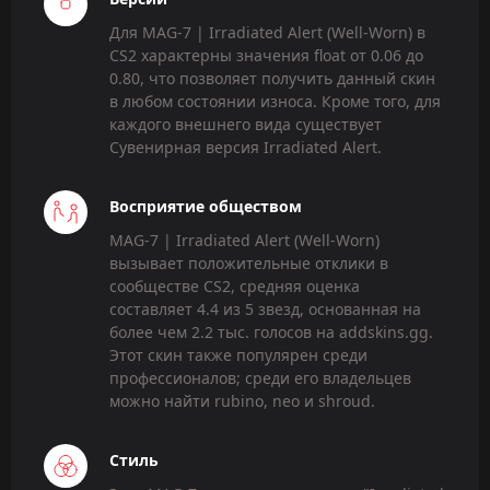
Для MAG-7 | Irradiated Alert (Well-Worn) в
CS2 характерны значения float от 0.06 до
0.80, что позволяет получить данный скин
в любом состоянии износа. Кроме того, для
каждого внешнего вида существует
Сувенирная версия Irradiated Alert.
Восприятие обществом
MAG-7 | Irradiated Alert (Well-Worn)
вызывает положительные отклики в
сообществе CS2, средняя оценка
составляет 4.4 из 5 звезд, основанная на
более чем 2.2 тыс. голосов на addskins.gg.
Этот скин также популярен среди
профессионалов; среди его владельцев
можно найти rubino, neo и shroud.
Стиль