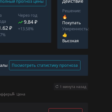
Действие
полный прогноз цены
Решение:
з
Через год
🔥
ода
9.84 ₽
Покупать
1.62 ₽
Уверенность:
+13.58%
👍
07%
Высокая
валы
Посмотреть статистику прогноза
1 минута назад
офферы
Цена