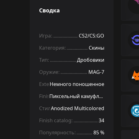
Сводка
Игра:
CS2/CS:GO
Категория:
Скины
Тип:
Дробовики
Оружие:
MAG-7
Exterior:
Немного поношенное
Finish:
Пиксельный камуфляж «Металлический»
Стиль:
Anodized Multicolored
Finish catalog:
34
Популярность:
85 %