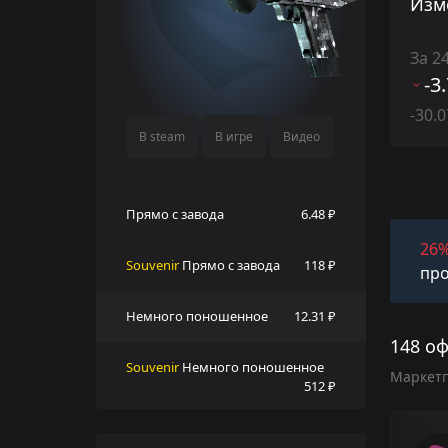
Изм
За 2
-3
-30.
В steam
В игре
Видео
Прямо с завода
6.48 ₽
26
Souvenir
Прямо с завода
118 ₽
про
Немного поношенное
12.31 ₽
148 о
Souvenir
Немного поношенное
Маркет
512 ₽