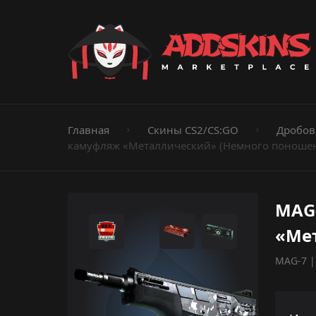
Пистолеты
Ножи
Штурмовые винтовки
Пистолеты-пуле
Дробовики
Пулемёты
Перчатки
Категории
Главная
Скины CS2/CS:GO
Дробов
камуфляж «Металлический» (Немного поноше
MAG
«Ме
MAG-7 | 