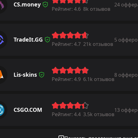
CS.money
24 оффер
Рейтинг:
4.6
8k отзывов
TradeIt.GG
5 офферо
Рейтинг:
4.7
21k отзывов
Lis-skins
8 офферо
Рейтинг:
4.9
6.1k отзывов
CSGO.COM
13 оффер
Рейтинг:
4.4
3.5k отзывов