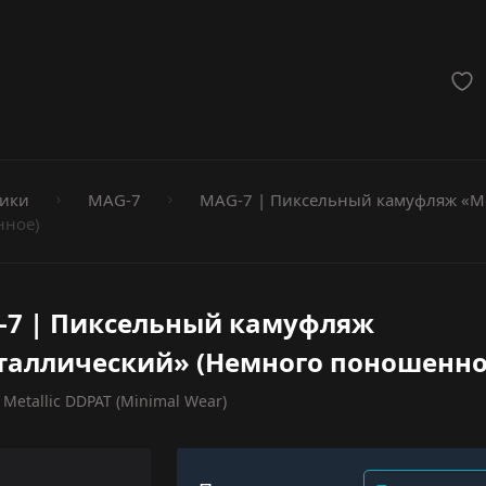
мёты
ики
MAG-7
MAG-7 | Пиксельный камуфляж «М
нное)
-7 | Пиксельный камуфляж
таллический» (Немного поношенно
Metallic DDPAT (Minimal Wear)