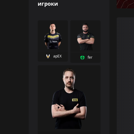
игроки
apEX
fer