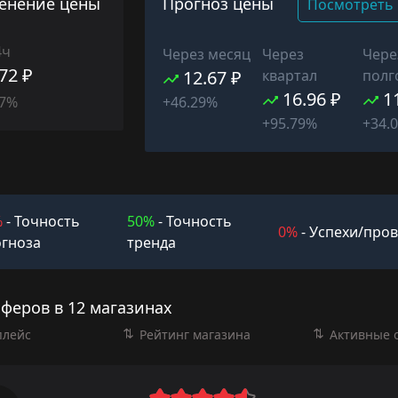
енение цены
Прогноз цены
Посмотреть 
4ч
Через месяц
Через
Чере
.72 ₽
12.67 ₽
квартал
полг
16.96 ₽
1
07%
+46.29%
+95.79%
+34.
%
- Точность
50%
- Точность
0%
- Успехи/про
гноза
тренда
фферов в 12 магазинах
плейс
Рейтинг магазина
Активные 