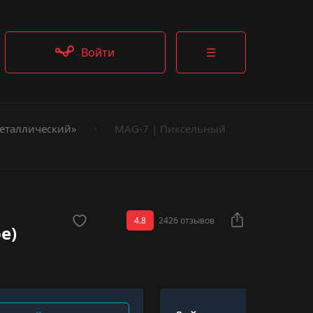
Войти
☰
еталлический»
MAG-7 | Пиксельный
4.8
2426 отзывов
е)