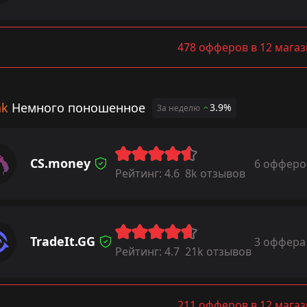
478 офферов в 12 мага
ak
Немного поношенное
3.9%
За неделю
CS.money
6 офферо
Рейтинг:
4.6
8k отзывов
TradeIt.GG
3 оффера
Рейтинг:
4.7
21k отзывов
211 офферов в 12 мага