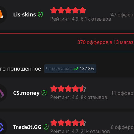
Lis-skins
47 оффер
Рейтинг:
4.9
6.1k отзывов
370 офферов в 13 мага
го поношенное
18.18%
Через квартал
CS.money
11 оффер
Рейтинг:
4.6
8k отзывов
TradeIt.GG
8 офферо
Рейтинг:
4.7
21k отзывов