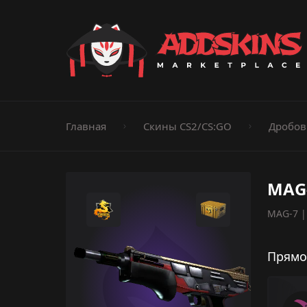
Пистолеты
Ножи
Штурмовые винтовки
Пистолеты-пуле
Дробовики
Пулемёты
Перчатки
Категории
Главная
Скины CS2/CS:GO
Дробов
MAG-
MAG-7 |
Прямо