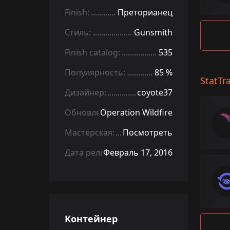
Finish:
Преторианец
Стиль:
Gunsmith
Finish catalog:
535
Популярность:
85 %
StatTr
Дизайнер:
coyote37
Обновление:
Operation Wildfire
Мастерская:
Посмотреть
Дата релиза:
Февраль 17, 2016
Контейнер