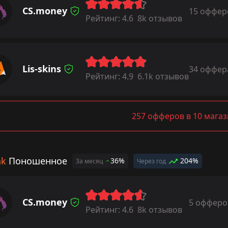
CS.money
15 оффер
Рейтинг:
4.6
8k отзывов
Lis-skins
34 оффер
Рейтинг:
4.9
6.1k отзывов
257 офферов в 10 мага
ak
Поношенное
36%
204%
За месяц
Через год
CS.money
5 офферо
Рейтинг:
4.6
8k отзывов