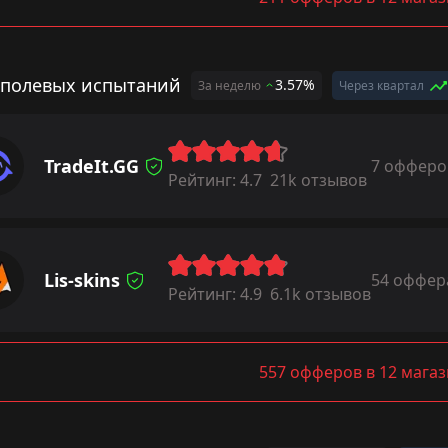
 полевых испытаний
3.57%
За неделю
Через квартал
TradeIt.GG
7 офферо
Рейтинг:
4.7
21k отзывов
Lis-skins
54 оффер
Рейтинг:
4.9
6.1k отзывов
557 офферов в 12 мага