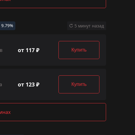
9.79%
5 минут назад
от 117 ₽
в
Купить
от 123 ₽
а
Купить
зинах