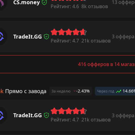
CS.money
13 оффер
Рейтинг:
4.6
8k отзывов
TradeIt.GG
3 оффера
Рейтинг:
4.7
21k отзывов
416 офферов в 14 мага
ak
Прямо с завода
-2.43%
14.66
За неделю
Через год
TradeIt.GG
3 оффера
Рейтинг:
4.7
21k отзывов