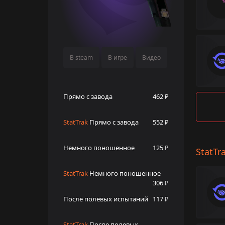
В steam
В игре
Видео
Прямо с завода
462 ₽
StatTrak
Прямо с завода
552 ₽
Немного поношенное
125 ₽
StatTr
StatTrak
Немного поношенное
306 ₽
После полевых испытаний
117 ₽
StatTrak
После полевых