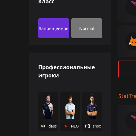
Класс
Запрещённое
Normal
Профессиональные
игроки
StatTr
daps
NEO
shox