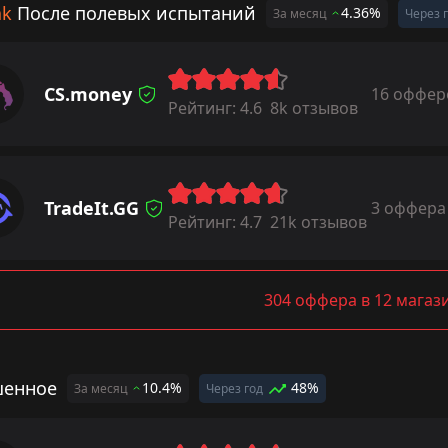
ak
После полевых испытаний
4.36%
За месяц
Через 
CS.money
16 оффер
Рейтинг:
4.6
8k отзывов
TradeIt.GG
3 оффера
Рейтинг:
4.7
21k отзывов
304 оффера в 12 магаз
енное
10.4%
48%
За месяц
Через год