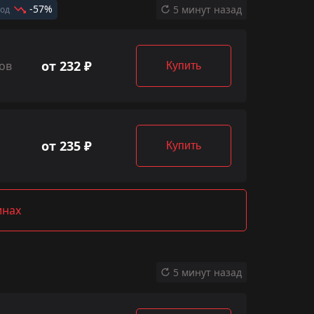
-57%
5 минут назад
год
от 232 ₽
ов
Купить
от 235 ₽
Купить
инах
5 минут назад