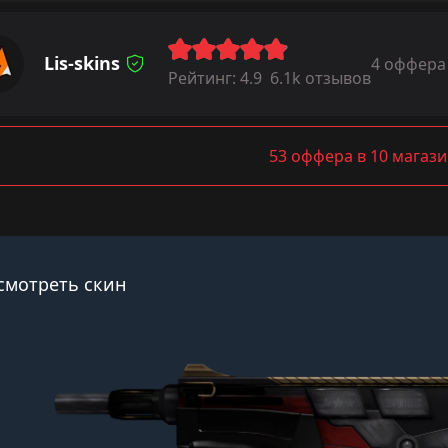
Lis-skins
4 оффера
Рейтинг:
4.9
6.1k отзывов
53 оффера в 10 магази
смотреть скин