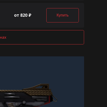
от 820 ₽
Купить
нах