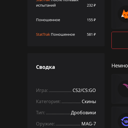
испытаний
232 ₽
Поношенное
155 ₽
StatTrak
Поношенное
581 ₽
Немно
Сводка
Игра:
CS2/CS:GO
Категория:
Скины
Тип:
Дробовики
Оружие:
MAG-7