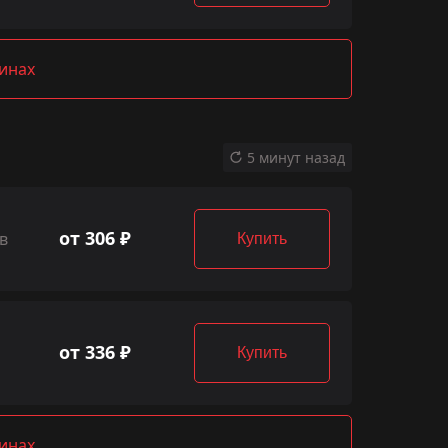
зинах
5 минут назад
от 306 ₽
в
Купить
от 336 ₽
Купить
зинах