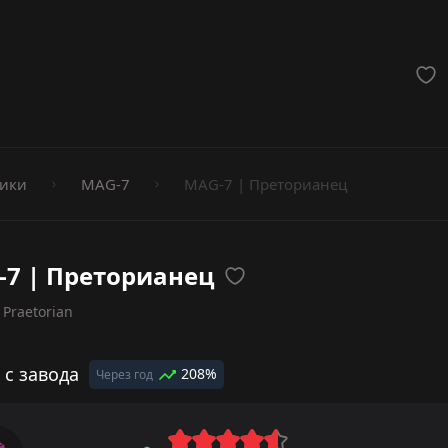
мёты
ики
MAG-7
MAG-7 | Преторианец
7 | Преторианец
 Praetorian
 с завода
208%
Через год