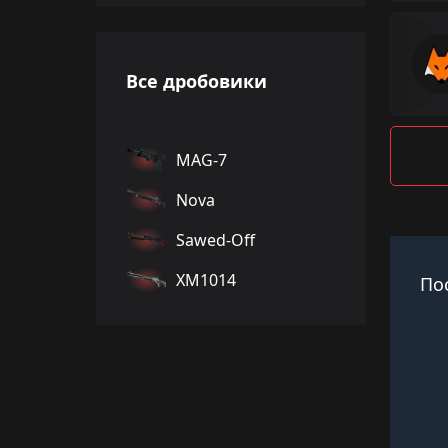
Все дробовики
MAG-7
Nova
Sawed-Off
XM1014
По