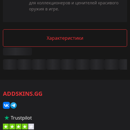
для коллекционеров и ценителей красивого
оружия в игре.
Характеристики
Сводка
Игра:
CS2/CS:GO
ADDSKINS.GG
Категория:
Скины
Тип:
Trustpilot
Дробовики