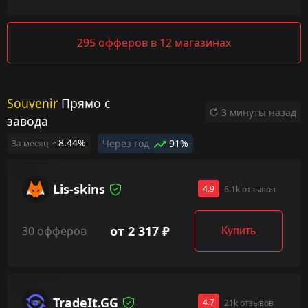
295 офферов в 12 магазинах
Souvenir
Прямо с
3 минуты назад
завода
8.44%
Через год
91%
За месяц
Lis-skins
4.9
6.1k отзывов
от 2 317 ₽
30 офферов
Купить
TradeIt.GG
4.7
21k отзывов