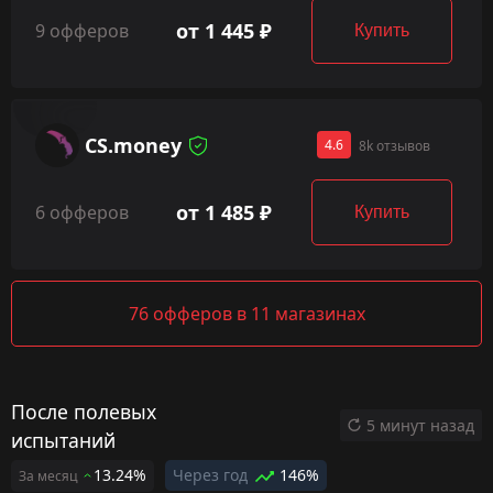
от 1 445 ₽
9 офферов
Купить
CS.money
4.6
8k отзывов
от 1 485 ₽
6 офферов
Купить
76 офферов в 11 магазинах
После полевых
5 минут назад
испытаний
13.24%
Через год
146%
За месяц