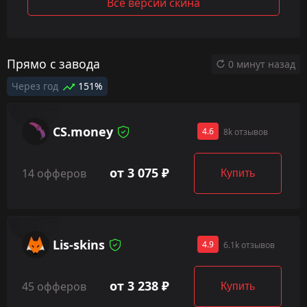
Все версии скина
Прямо с завода
0 минут назад
Через год
151%
CS.money
4.6
8k отзывов
от 3 075 ₽
14 офферов
Купить
Lis-skins
4.9
6.1k отзывов
от 3 238 ₽
45 офферов
Купить