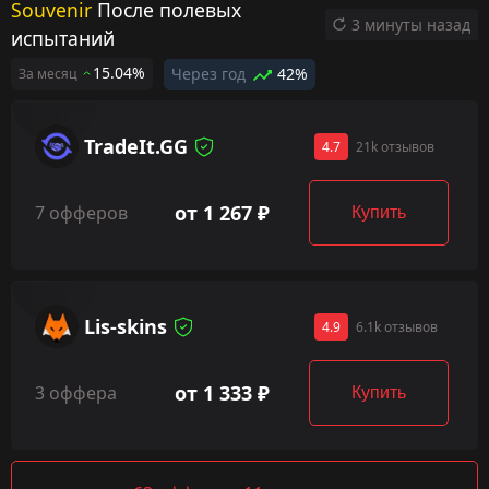
Souvenir
После полевых
3 минуты назад
испытаний
15.04%
Через год
42%
За месяц
TradeIt.GG
4.7
21k отзывов
от 1 267 ₽
7 офферов
Купить
Lis-skins
4.9
6.1k отзывов
от 1 333 ₽
3 оффера
Купить