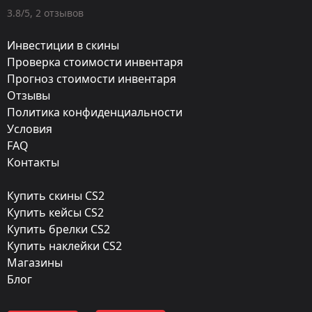
Оружие:
3.8/5, 2 отзывов
MAG-7
Инвестиции в скины
Finish:
Проверка стоимости инвентаря
Прогноз стоимости инвентаря
Призменная застройка
Отзывы
Стиль:
Политика конфиденциальности
Hydrographic
Условия
FAQ
Finish catalog:
Контакты
1072
Купить скины CS2
Популярность:
Купить кейсы CS2
85 %
Купить брелки CS2
Купить наклейки CS2
Дизайнер:
Магазины
Valve
Блог
Обновление: