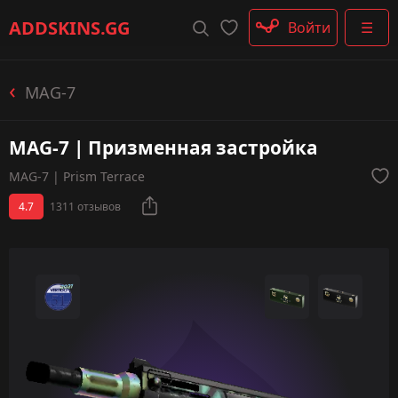
Штурмовые винтовки
ADDSKINS
.GG
Войти
☰
Пистолеты-пулемёты
Дробовики
Пулемёты
MAG-7
Перчатки
Категории
MAG-7 | Призменная застройка
MAG-7 | Prism Terrace
4.7
1311 отзывов