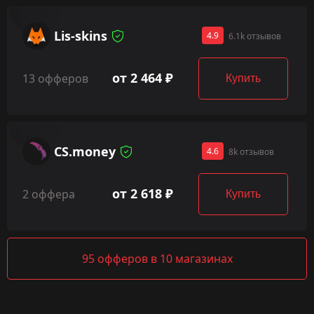
Lis-skins
4.9
6.1k отзывов
от 2 464 ₽
13 офферов
Купить
CS.money
4.6
8k отзывов
от 2 618 ₽
2 оффера
Купить
95 офферов в 10 магазинах