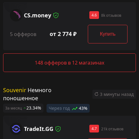
CS.money
4.6
8k отзывов
от 2 774 ₽
5 офферов
Купить
148 офферов в 12 магазинах
Souvenir
Немного
3 минуты назад
поношенное
23.34%
Через год
43%
За месяц
TradeIt.GG
4.7
21k отзывов