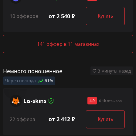
от 2 540 ₽
10 офферов
Купить
141 оффер в 11 магазинах
Немного поношенное
3 минуты назад
Через полгода
61%
Lis-skins
4.9
6.1k отзывов
от 2 412 ₽
22 оффера
Купить