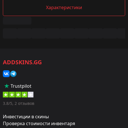
Характеристики
Сводка
Игра:
CS2/CS:GO
ADDSKINS.GG
Категория:
Ящики с музыкой
Тип:
Trustpilot
Контейнер
Дизайнер:
3.8/5, 2 отзывов
Valve
Инвестиции в скины
Обновление:
Проверка стоимости инвентаря