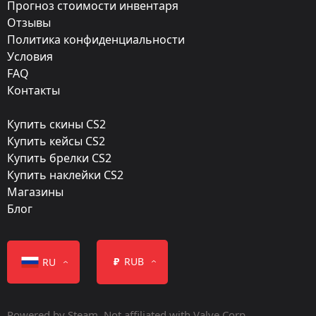
Прогноз стоимости инвентаря
Masterminds Music Kits
Отзывы
Дата релиза:
Политика конфиденциальности
Апрель 16, 2020
Условия
FAQ
Контакты
Купить скины CS2
Купить кейсы CS2
Класс
Купить брелки CS2
Купить наклейки CS2
Базового класса
Normal
Магазины
Блог
₽
RUB
RU
Все контейнер
Powered by Steam. Not affiliated with Valve Corp.