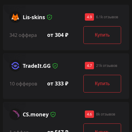
Lis-skins
4.9
6.1k отзывов
от 304 ₽
342 оффера
Купить
TradeIt.GG
4.7
21k отзывов
от 333 ₽
10 офферов
Купить
CS.money
4.6
8k отзывов