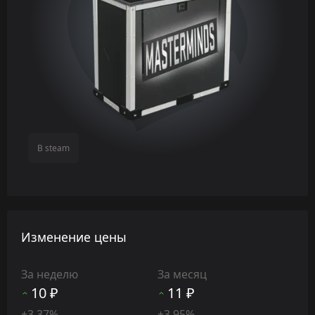
В steam
Изменение цены
За неделю
За месяц
10 ₽
11 ₽
+3.37%
+3.95%