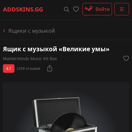
Штурмовые винтовки
ADDSKINS
.GG
Войти
☰
Пистолеты-пулемёты
Дробовики
Пулемёты
Ящики с музыкой
Перчатки
Категории
Ящик с музыкой «Великие умы»
Masterminds Music Kit Box
4.7
2458 отзывов