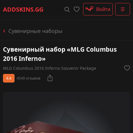
Штурмовые винтовки
ADDSKINS
.GG
Войти
☰
Пистолеты-пулемёты
Дробовики
Пулемёты
Сувенирные наборы
Перчатки
Категории
Сувенирный набор «MLG Columbus
2016 Inferno»
MLG Columbus 2016 Inferno Souvenir Package
4.4
4549 отзывов