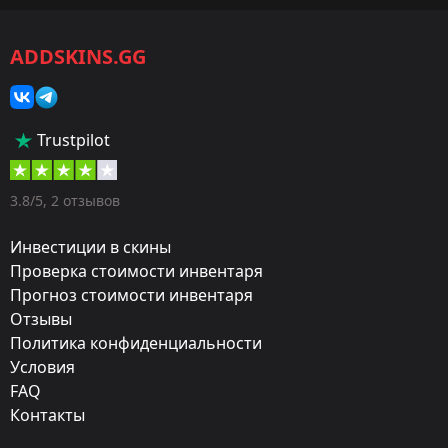
CS2/CS:GO
ADDSKINS.GG
Категория:
Сувенирные наборы
Тип:
Trustpilot
Контейнер
Дизайнер:
3.8/5, 2 отзывов
Valve
Инвестиции в скины
Турнир:
Проверка стоимости инвентаря
Прогноз стоимости инвентаря
2016 MLG Columbus
Отзывы
Карта:
Политика конфиденциальности
Inferno
Условия
FAQ
Обновление:
Контакты
MLG Columbus: The Group Stage Begins