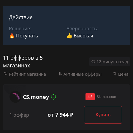
Действие
Решение:
Уверенность:
🔥 Покупать
👍 Высокая
11 офферов в 5
12 минут назад
магазинах
Рейтинг магазина
Активные офферы
Цена
CS.money
4.6
8k отзывов
от 7 944 ₽
1 оффер
Купить