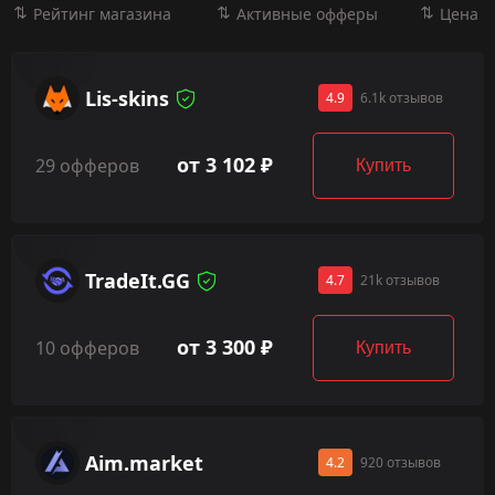
Рейтинг магазина
Активные офферы
Цена
Lis-skins
4.9
6.1k отзывов
от 3 102 ₽
29 офферов
Купить
TradeIt.GG
4.7
21k отзывов
от 3 300 ₽
10 офферов
Купить
Aim.market
4.2
920 отзывов