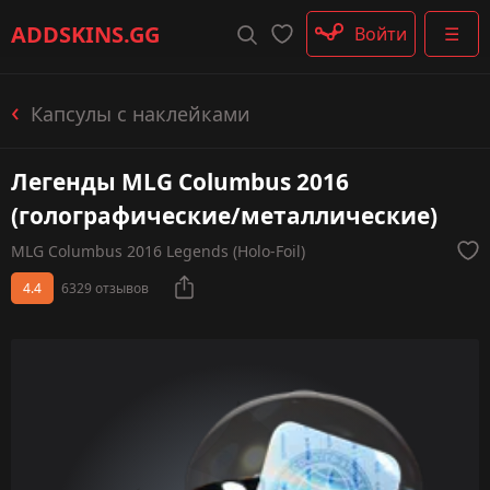
Штурмовые винтовки
ADDSKINS
.GG
Войти
☰
Пистолеты-пулемёты
Дробовики
Пулемёты
Капсулы с наклейками
Перчатки
Категории
Легенды MLG Columbus 2016
(голографические/металлические)
MLG Columbus 2016 Legends (Holo-Foil)
4.4
6329 отзывов