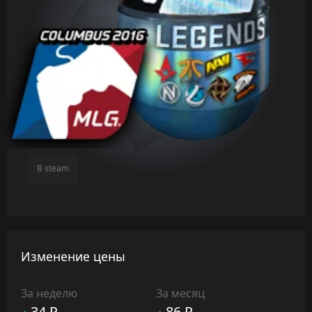
В steam
Изменение цены
За неделю
За месяц
34 ₽
86 ₽