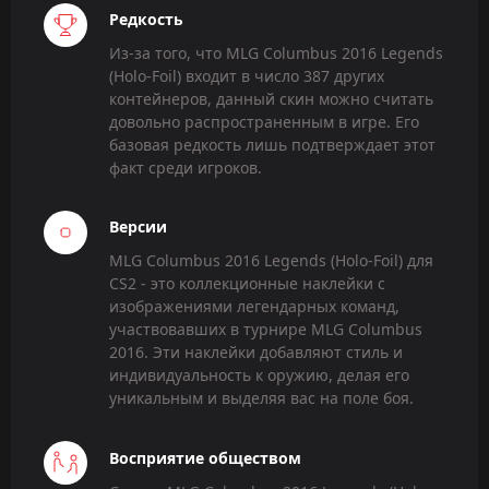
Редкость
Из-за того, что MLG Columbus 2016 Legends
(Holo-Foil) входит в число 387 других
контейнеров, данный скин можно считать
довольно распространенным в игре. Его
базовая редкость лишь подтверждает этот
факт среди игроков.
Версии
MLG Columbus 2016 Legends (Holo-Foil) для
CS2 - это коллекционные наклейки с
изображениями легендарных команд,
участвовавших в турнире MLG Columbus
2016. Эти наклейки добавляют стиль и
индивидуальность к оружию, делая его
уникальным и выделяя вас на поле боя.
Восприятие обществом