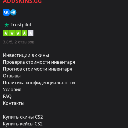
ADDSKINS.GG
Категория:
Капсулы с наклейками
Тип:
Trustpilot
Контейнер
Дизайнер:
3.8/5, 2 отзывов
Valve
Инвестиции в скины
Турнир:
Проверка стоимости инвентаря
Прогноз стоимости инвентаря
2016 MLG Columbus
Отзывы
Обновление:
Политика конфиденциальности
Columbus 2016 – Tournament Stickers
Условия
FAQ
Дата релиза:
Контакты
Март 17, 2016
Купить скины CS2
Купить кейсы CS2