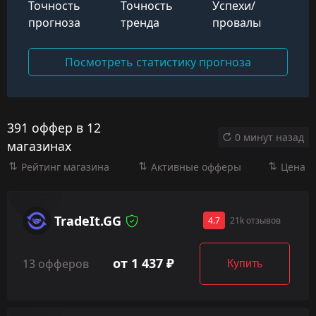
Точность
Точность
Успехи/
прогноза
тренда
провалы
Посмотреть статистику прогноза
391 оффер в 12
0 минут назад
магазинах
Рейтинг магазина
Активные офферы
Цена
TradeIt.GG
4.7
21k отзывов
от 1 437 ₽
13 офферов
Купить