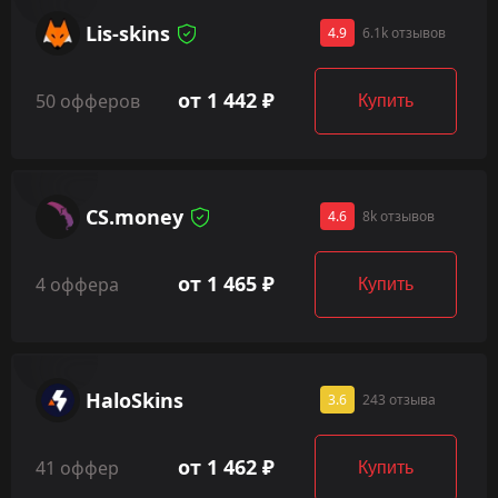
Lis-skins
4.9
6.1k отзывов
от 1 442 ₽
50 офферов
Купить
CS.money
4.6
8k отзывов
от 1 465 ₽
4 оффера
Купить
HaloSkins
3.6
243 отзыва
от 1 462 ₽
41 оффер
Купить