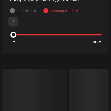
Без брони
Кевлар и шлем
1
1 m
100 m