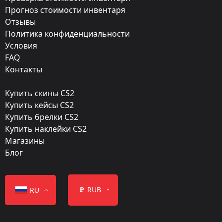
Прогноз стоимости инвентаря
Прямо с завода
Отзывы
Finish:
Политика конфиденциальности
Осенний фасон
Условия
FAQ
Стиль:
Контакты
Hydrographic
Купить скины CS2
Finish catalog:
Купить кейсы CS2
1061
Купить брелки CS2
Купить наклейки CS2
Популярность:
Магазины
85 %
Блог
Дизайнер:
Valve
₽
RUB
RU
Обновление:
Operation Riptide