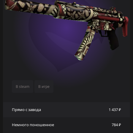
В steam
В игре
Прямо с завода
1 437 ₽
Немного поношенное
784 ₽