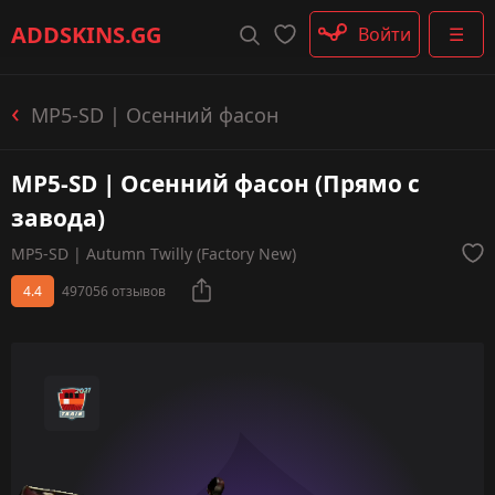
Штурмовые винтовки
ADDSKINS
.GG
Войти
☰
Пистолеты-пулемёты
Дробовики
Пулемёты
MP5-SD | Осенний фасон
Перчатки
Категории
MP5-SD | Осенний фасон (Прямо с
завода)
MP5-SD | Autumn Twilly (Factory New)
4.4
497056 отзывов