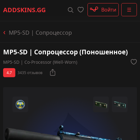
Штурмовые винтовки
ADDSKINS
.GG
Войти
☰
Пистолеты-пулемёты
Дробовики
Пулемёты
MP5-SD | Сопроцессор
Перчатки
Категории
MP5-SD | Сопроцессор (Поношенное)
MP5-SD | Co-Processor (Well-Worn)
4.7
3435 отзывов