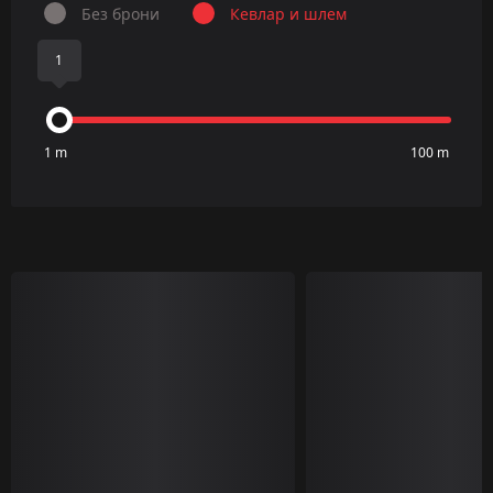
Без брони
Кевлар и шлем
1
1 m
100 m