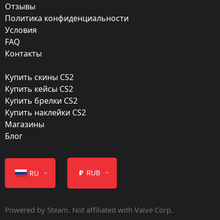
Отзывы
Finish:
Политика конфиденциальности
Сопроцессор
Условия
FAQ
Стиль:
Контакты
Anodized Multicolored
Купить скины CS2
Finish catalog:
Купить кейсы CS2
781
Купить брелки CS2
Купить наклейки CS2
Популярность:
Магазины
85 %
Блог
Дизайнер:
Valve
₽
RUB
RU
Обновление:
FACEIT 2018 – Ways to Watch
Powered by Steam. Not affiliated with Valve Corp.
Дата релиза: