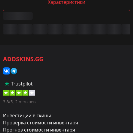
Характеристики
Сводка
Игра:
CS2/CS:GO
ADDSKINS.GG
Категория:
Скины
Тип:
Trustpilot
Пистолеты-пулемёты
Оружие:
3.8/5, 2 отзывов
MP5-SD
Инвестиции в скины
Exterior:
Проверка стоимости инвентаря
Прогноз стоимости инвентаря
Поношенное