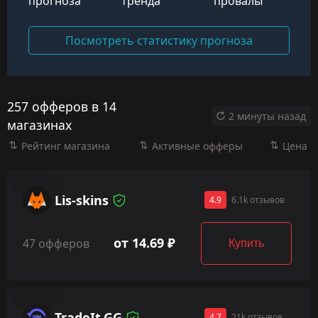
прогноза
тренда
провалы
Посмотреть статистику прогноза
257 офферов в 14
2 минуты назад
магазинах
Рейтинг магазина
Активные офферы
Цена
Lis-skins
4.9
6.1k отзывов
от 14.69 ₽
47 офферов
Купить
TradeIt.GG
4.7
21k отзывов