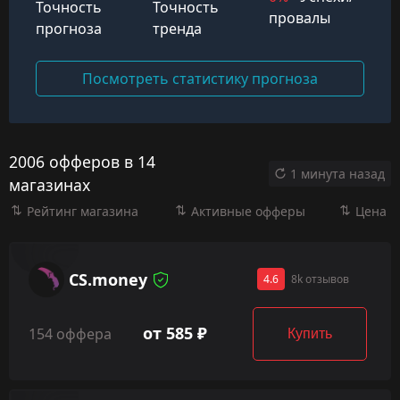
Точность
Точность
провалы
прогноза
тренда
Посмотреть статистику прогноза
2006 офферов в 14
1 минута назад
магазинах
Рейтинг магазина
Активные офферы
Цена
CS.money
4.6
8k отзывов
от 585 ₽
154 оффера
Купить