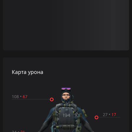
Карта урона
108
•
67
27
•
17