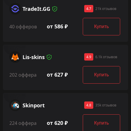
TradeIt.GG
4.7
21k отзывов
от 586 ₽
40 офферов
Купить
Lis-skins
4.9
6.1k отзывов
от 627 ₽
202 оффера
Купить
Skinport
4.8
35k отзывов
от 620 ₽
224 оффера
Купить