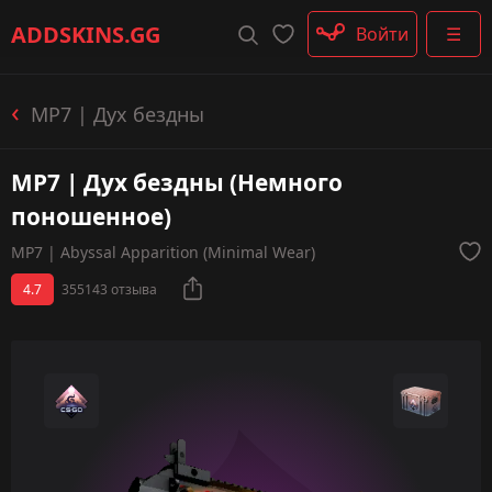
Штурмовые винтовки
ADDSKINS
.GG
Войти
☰
Пистолеты-пулемёты
Дробовики
Пулемёты
MP7 | Дух бездны
Перчатки
Категории
MP7 | Дух бездны (Немного
поношенное)
MP7 | Abyssal Apparition (Minimal Wear)
4.7
355143 отзыва