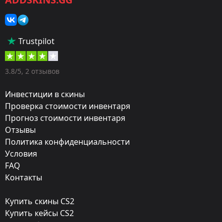
Категория:
Скины
Тип:
Trustpilot
Пистолеты-пулемёты
Оружие:
3.8/5, 2 отзывов
MP7
Инвестиции в скины
Exterior:
Проверка стоимости инвентаря
Прогноз стоимости инвентаря
Немного поношенное
Отзывы
Finish:
Политика конфиденциальности
Дух бездны
Условия
FAQ
Стиль:
Контакты
Custom Paint Job
Купить скины CS2
Finish catalog:
Купить кейсы CS2
1133