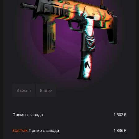
В steam
В игре
Прямо с завода
1 302 ₽
StatTrak
Прямо с завода
1 336 ₽