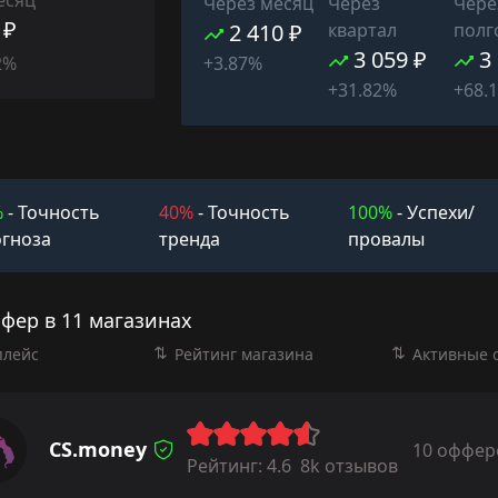
Через месяц
Через
Чере
 ₽
2 410 ₽
квартал
полг
3 059 ₽
3
2%
+3.87%
+31.82%
+68.
%
- Точность
40%
- Точность
100%
- Успехи/
гноза
тренда
провалы
фер в 11 магазинах
плейс
Рейтинг магазина
Активные 
CS.money
10 оффер
Рейтинг:
4.6
8k отзывов