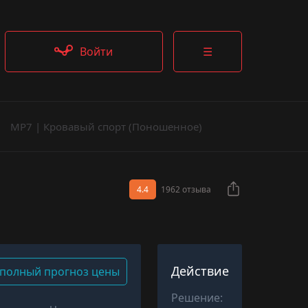
Войти
☰
MP7 | Кровавый спорт (Поношенное)
4.4
1962 отзыва
Действие
полный прогноз цены
Решение: