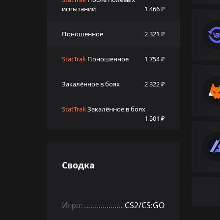
испытаний
1 466 ₽
Поношенное
2 321 ₽
StatTrak
Поношенное
1 754 ₽
Закалённое в боях
2 322 ₽
StatTrak
Закалённое в боях
1 501 ₽
Сводка
Игра:
CS2/CS:GO