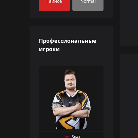
Тайное
Normal
Профессиональные
игроки
Snax