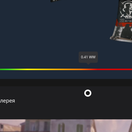
0.41 WW
ллерея