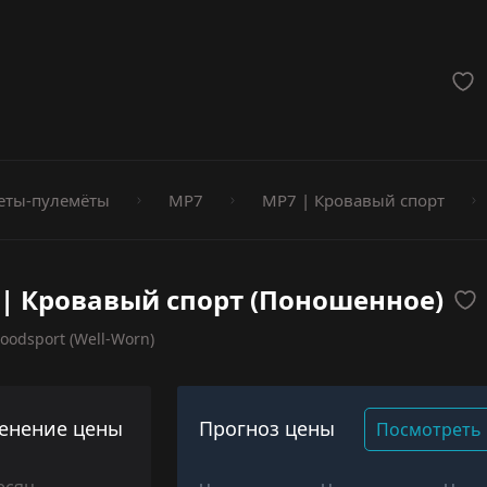
мёты
еты-пулемёты
MP7
MP7 | Кровавый спорт
| Кровавый спорт (Поношенное)
oodsport (Well-Worn)
енение цены
Прогноз цены
Посмотреть 
есяц