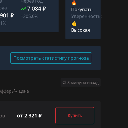
з
Через год
🔥
ода
7 084 ₽
Покупать
 901 ₽
Уверенность:
+205.0%
👍
11%
Высокая
Посмотреть статистику прогноза
3 минуты назад
офферы
Цена
от 2 321 ₽
ов
Купить