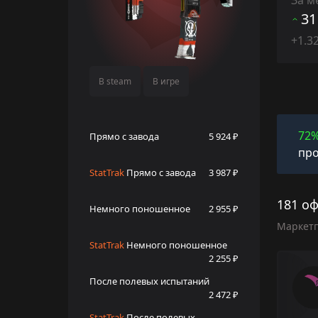
31
+1.3
В steam
В игре
72
Прямо с завода
5 924 ₽
про
StatTrak
Прямо с завода
3 987 ₽
181 оф
Немного поношенное
2 955 ₽
Маркет
StatTrak
Немного поношенное
2 255 ₽
После полевых испытаний
2 472 ₽
StatTrak
После полевых