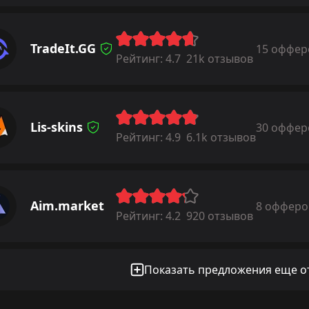
TradeIt.GG
15 оффер
Рейтинг:
4.7
21k отзывов
Lis-skins
30 оффер
Рейтинг:
4.9
6.1k отзывов
Aim.market
8 офферо
Рейтинг:
4.2
920 отзывов
Показать предложения еще от