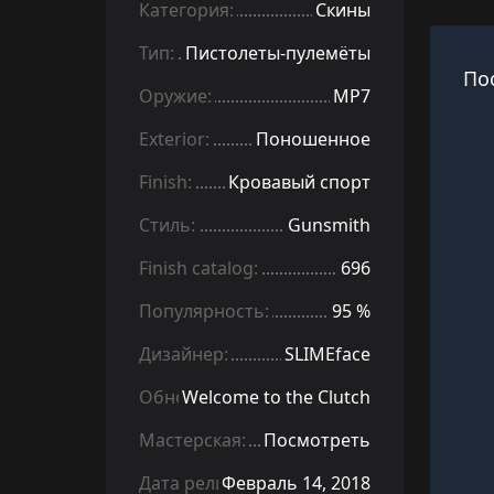
Категория:
Скины
Тип:
Пистолеты-пулемёты
По
Оружие:
MP7
Exterior:
Поношенное
Finish:
Кровавый спорт
Стиль:
Gunsmith
Finish catalog:
696
Популярность:
95 %
Дизайнер:
SLIMEface
Обновление:
Welcome to the Clutch
Мастерская:
Посмотреть
Дата релиза:
Февраль 14, 2018