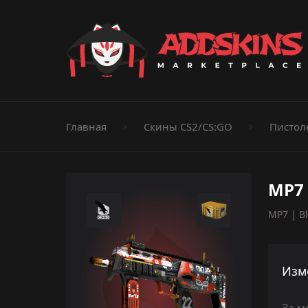
Пистолеты
Ножи
Штурмовые винтовки
Пистолеты-пуле
Дробовики
Пулемёты
Перчатки
Категории
Главная
Скины CS2/CS:GO
Пистол
MP7 
MP7 | Bl
Изм
За м