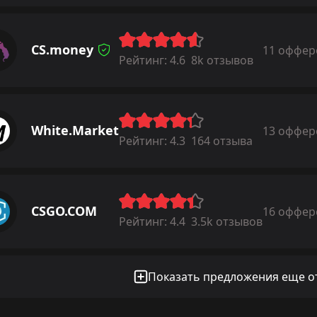
CS.money
11 оффер
Рейтинг:
4.6
8k отзывов
White.Market
13 оффер
Рейтинг:
4.3
164 отзыва
CSGO.COM
16 оффер
Рейтинг:
4.4
3.5k отзывов
Показать предложения еще от