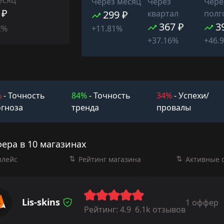
Через месяц
Через
Чере
 ₽
299 ₽
квартал
полг
367 ₽
3
2%
+11.81%
+37.16%
+46.
%
- Точность
84%
- Точность
34%
- Успехи/
гноза
тренда
провалы
ера в 10 магазинах
плейс
Рейтинг магазина
Активные 
Lis-skins
1 оффер
Рейтинг:
4.9
6.1k отзывов