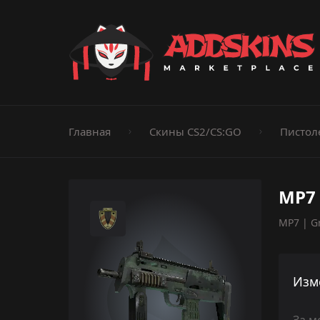
Пистолеты
Ножи
Штурмовые винтовки
Пистолеты-пуле
Дробовики
Пулемёты
Перчатки
Категории
Главная
Скины CS2/CS:GO
Пистол
MP7 
MP7 | Gr
Изм
За м