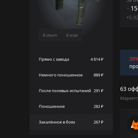
15
+5.9
В steam
В игре
39
Прямо с завода
4 814 ₽
про
Немного поношенное
889 ₽
63 офф
После полевых испытаний
291 ₽
Маркет
Поношенное
282 ₽
Закалённое в боях
267 ₽