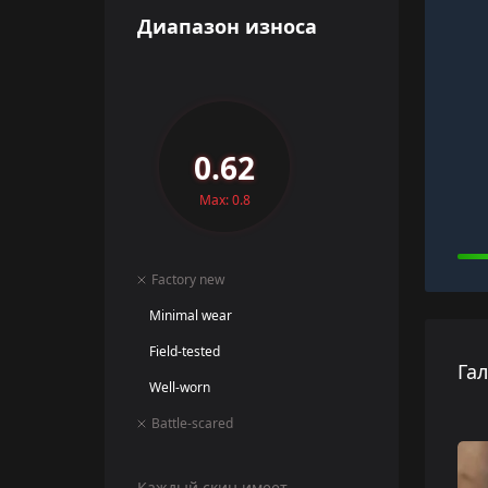
Диапазон износа
0.62
Max: 0.8
Factory new
Minimal wear
Field-tested
Га
Well-worn
Battle-scared
Каждый скин имеет