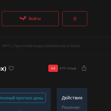
Войти
☰
MP7 | Грунтовая вода (Закалённое в боях)
х)
4.9
6151 отзыв
Действие
полный прогноз цены
Решение: