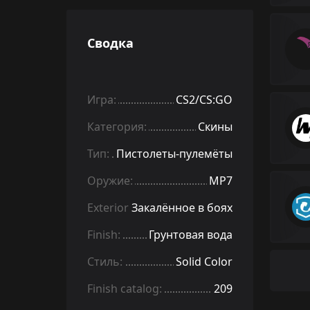
Сводка
Игра:
CS2/CS:GO
Категория:
Скины
Тип:
Пистолеты-пулемёты
Оружие:
MP7
Exterior:
Закалённое в боях
Finish:
Грунтовая вода
Стиль:
Solid Color
Finish catalog:
209