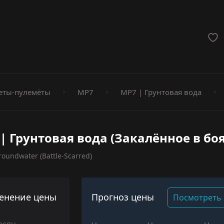
мёты
еты-пулемёты
MP7
MP7 | Грунтовая вода
| Грунтовая вода (Закалённое в боя
oundwater (Battle-Scarred)
енение цены
Прогноз цены
Посмотреть 
есяц