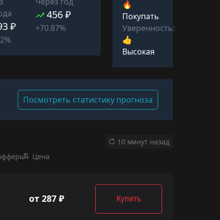
з
Через год
🔥
ода
456 ₽
Покупать
93 ₽
Уверенность:
+70.87%
👍
92%
Высокая
Посмотреть статистику прогноза
10 минут назад
офферы
Цена
от 287 ₽
Купить