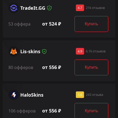
TradeIt.GG
4.7
21k отзывов
от 524 ₽
53 оффера
Купить
Lis-skins
4.9
6.1k отзывов
от 556 ₽
80 офферов
Купить
HaloSkins
3.6
243 отзыва
от 556 ₽
106 офферов
Купить