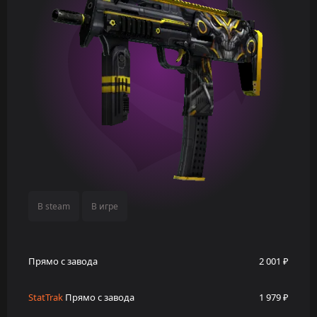
В steam
В игре
Прямо с завода
2 001 ₽
StatTrak
Прямо с завода
1 979 ₽