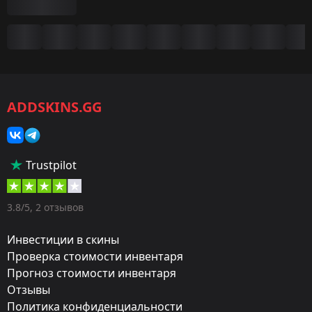
Сводка
Игра:
CS2/CS:GO
ADDSKINS.GG
Категория:
Скины
Тип:
Trustpilot
Пистолеты-пулемёты
Оружие:
3.8/5, 2 отзывов
MP7
Инвестиции в скины
Exterior:
Проверка стоимости инвентаря
Прогноз стоимости инвентаря
Немного поношенное
Отзывы
Finish:
Политика конфиденциальности