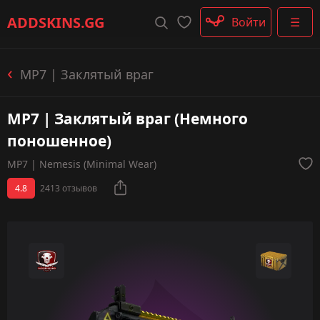
Штурмовые винтовки
ADDSKINS
.GG
Войти
☰
Пистолеты-пулемёты
Дробовики
Пулемёты
MP7 | Заклятый враг
Перчатки
Категории
MP7 | Заклятый враг (Немного
поношенное)
MP7 | Nemesis (Minimal Wear)
4.8
2413 отзывов