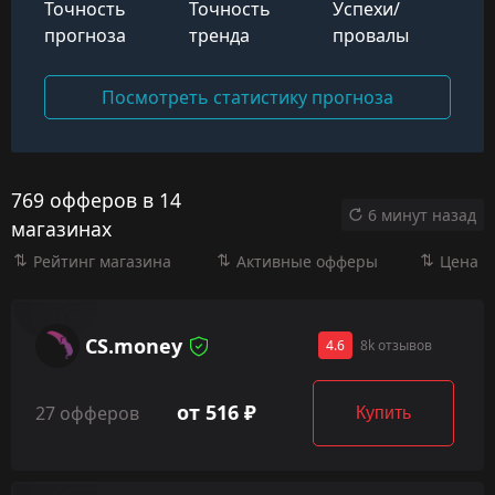
Точность
Точность
Успехи/
прогноза
тренда
провалы
Посмотреть статистику прогноза
769 офферов в 14
6 минут назад
магазинах
Рейтинг магазина
Активные офферы
Цена
CS.money
4.6
8k отзывов
от 516 ₽
27 офферов
Купить