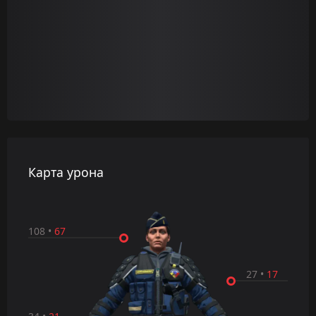
Карта урона
108
•
67
27
•
17