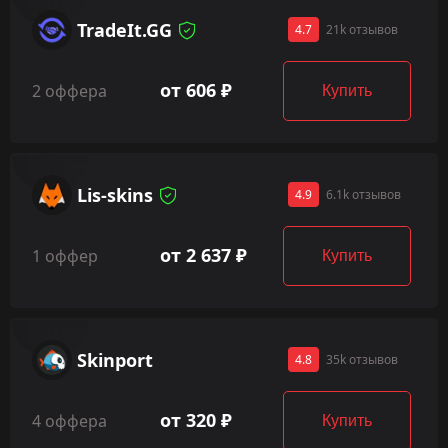
TradeIt.GG
4.7
21k отзывов
от 606 ₽
2 оффера
Купить
Lis-skins
4.9
6.1k отзывов
от 2 637 ₽
1 оффер
Купить
Skinport
4.8
35k отзывов
от 320 ₽
4 оффера
Купить