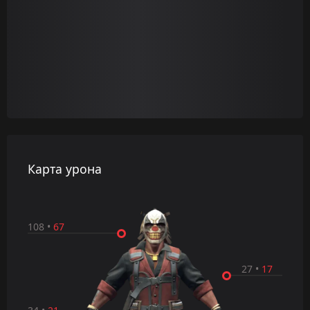
Карта урона
108
•
67
27
•
17