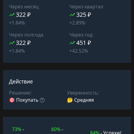
Через месяц
Через квартал
322 ₽
325 ₽
+1.84%
+2.89%
Через полгода
Через год
322 ₽
451 ₽
+1.84%
+42.52%
Действие
Решение:
Уверенность:
🎯 Покупать
🤔 Средняя
73%
-
60%
-
84%
- Успехи/