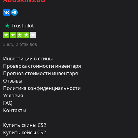
Категория:
Скины
Тип:
Trustpilot
Пистолеты-пулемёты
Оружие:
3.8/5, 2 отзывов
MP7
Инвестиции в скины
Exterior:
Проверка стоимости инвентаря
Прогноз стоимости инвентаря
Немного поношенное
Отзывы
Finish:
Политика конфиденциальности
Оливковая клетка
Условия
FAQ
Стиль:
Контакты
Hydrographic
Купить скины CS2
Finish catalog:
Купить кейсы CS2
365