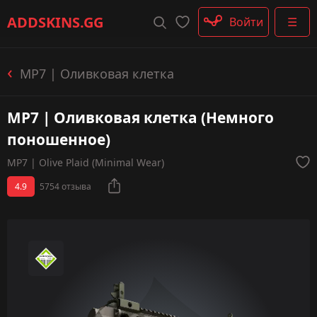
Штурмовые винтовки
ADDSKINS
.GG
Войти
☰
Пистолеты-пулемёты
Дробовики
Пулемёты
MP7 | Оливковая клетка
Перчатки
Категории
MP7 | Оливковая клетка (Немного
поношенное)
MP7 | Olive Plaid (Minimal Wear)
4.9
5754 отзыва