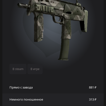
В steam
В игре
Прямо с завода
881 ₽
Немного поношенное
313 ₽