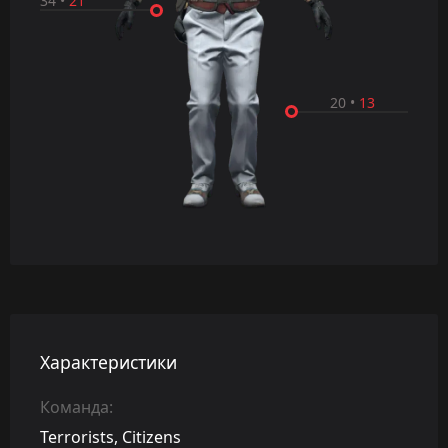
34
•
21
20
•
13
Характеристики
Команда:
Terrorists, Citizens